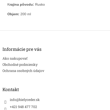
K
rajina pôvodu:
Rusko
Objem:
200 ml
Z
á
p
ä
Informácie pre vás
t
Ako nakupovať
i
e
Obchodné podmienky
Ochrana osobných údajov
Kontakt
info
@
bielyceder.sk
+421 948 477 702