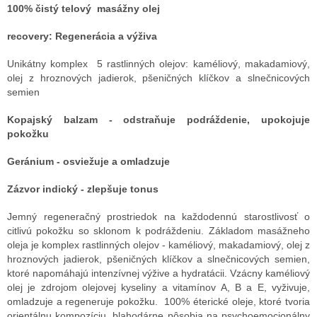
100% čistý telový masážny olej
recovery: Regenerácia a výživa
Unikátny komplex 5 rastlinných olejov: kaméliový, makadamiový,
olej z hroznových jadierok, pšeničných klíčkov a slnečnicových
semien
Kopajský balzam - odstraňuje podráždenie, upokojuje
pokožku
Geránium - osviežuje a omladzuje
Zázvor indický - zlepšuje tonus
Jemný regeneračný prostriedok na každodennú starostlivosť o
citlivú pokožku so sklonom k podráždeniu. Základom masážneho
oleja je komplex rastlinných olejov - kaméliový, makadamiový, olej z
hroznových jadierok, pšeničných klíčkov a slnečnicových semien,
ktoré napomáhajú intenzívnej výžive a hydratácii. Vzácny kaméliový
olej je zdrojom olejovej kyseliny a vitamínov A, B a E, vyživuje,
omladzuje a regeneruje pokožku. 100% éterické oleje, ktoré tvoria
orientálnu kompozíciu, blahodárne pôsobia na psychoemocionálny