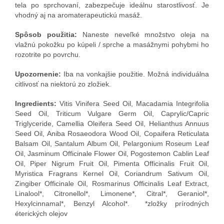
tela po sprchovaní, zabezpečuje ideálnu starostlivosť. Je
vhodný aj na aromaterapeutickú masáž.
Spôsob použitia:
Naneste neveľké množstvo oleja na
vlažnú pokožku po kúpeli / sprche a masážnymi pohybmi ho
rozotrite po povrchu.
Upozornenie:
Iba na vonkajšie použitie. Možná individuálna
citlivosť na niektorú zo zložiek.
Ingredients:
Vitis Vinifera Seed Oil, Macadamia Integrifolia
Seed Oil, Triticum Vulgare Germ Oil, Caprylic/Capric
Triglyceride, Camellia Oleifera Seed Oil, Helianthus Annuus
Seed Oil, Aniba Rosaeodora Wood Oil, Copaifera Reticulata
Balsam Oil, Santalum Album Oil, Pelargonium Roseum Leaf
Oil, Jasminum Officinale Flower Oil, Pogostemon Cablin Leaf
Oil, Piper Nigrum Fruit Oil, Pimenta Officinalis Fruit Oil,
Myristica Fragrans Kernel Oil, Coriandrum Sativum Oil,
Zingiber Officinale Oil, Rosmarinus Officinalis Leaf Extract,
Linalool*, Citronellol*, Limonene*, Citral*, Geraniol*,
Hexylcinnamal*, Benzyl Alcohol*. *zložky prírodných
éterických olejov