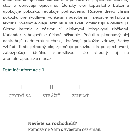
stav a obnovujú epidermu. Éterický olej kopajského balzamu
upokojuje pokožku, redukuje podráždenia. Ružové drevo chráni
pokožku pre škodlivým vonkajším pôsobením, zlepšuje jej farbu a
textúru. Kvetinové oleje jazmínu a muškátu omladzujú a osviežujú.
Čierne korenie a zázvor sú aktívnymi liftingovými zložkami.
Koriander zabezpečuje účinné očistenie. Pačuli a pimentový olej
odstraňujú nadmernú suchosť, dodávajú pokožke zdravý, žiarivý
vzhľad. Tento prírodný olej zjemňuje pokožku tela po sprchovaní,
zabezpečuje ideálnu starostlivosť. Je vhodný aj na
aromaterapeutickú masáž.
Detailné informácie
OPÝTAŤ SA
STRÁŽIŤ
ZDIEĽAŤ
Neviete sa rozhodnúť?
Pomôžeme Vám s výberom cez email.