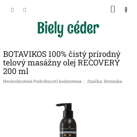
Prejsť
NÁKU
na
obsah
KOŠÍK
BOTAVIKOS 100% čistý prírodný
telový masážny olej RECOVERY
200 ml
Priemerné
Neohodnotené
Podrobnosti hodnotenia
Značka:
Botanika
hodnotenie
produktu
je
0,0
z
5
hviezdičiek.