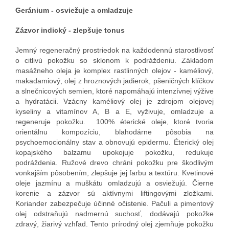
Geránium - osviežuje a omladzuje
Zázvor indický - zlepšuje tonus
Jemný regeneračný prostriedok na každodennú starostlivosť
o citlivú pokožku so sklonom k podráždeniu. Základom
masážneho oleja je komplex rastlinných olejov - kaméliový,
makadamiový, olej z hroznových jadierok, pšeničných klíčkov
a slnečnicových semien, ktoré napomáhajú intenzívnej výžive
a hydratácii. Vzácny kaméliový olej je zdrojom olejovej
kyseliny a vitamínov A, B a E, vyživuje, omladzuje a
regeneruje pokožku. 100% éterické oleje, ktoré tvoria
orientálnu kompozíciu, blahodárne pôsobia na
psychoemocionálny stav a obnovujú epidermu. Éterický olej
kopajského balzamu upokojuje pokožku, redukuje
podráždenia. Ružové drevo chráni pokožku pre škodlivým
vonkajším pôsobením, zlepšuje jej farbu a textúru. Kvetinové
oleje jazmínu a muškátu omladzujú a osviežujú. Čierne
korenie a zázvor sú aktívnymi liftingovými zložkami.
Koriander zabezpečuje účinné očistenie. Pačuli a pimentový
olej odstraňujú nadmernú suchosť, dodávajú pokožke
zdravý, žiarivý vzhľad. Tento prírodný olej zjemňuje pokožku