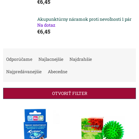
€6,45
Akupunktúrny náramok proti nevoľnosti 1 pár
Na dotaz
€6,45
R
a
Odporúčame
Najlacnejšie
Najdrahšie
d
e
Najpredávanejšie
Abecedne
n
i
e
OTVORIŤ FILTER
p
r
V
o
ý
d
p
u
i
k
s