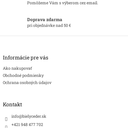
d
Pomôžeme Vám s výberom cez email.
a
c
i
Doprava zdarma
e
pri objednávke nad 50 €
p
r
Z
v
á
k
p
y
v
ä
Informácie pre vás
ý
t
p
Ako nakupovať
i
i
e
Obchodné podmienky
s
Ochrana osobných údajov
u
Kontakt
info
@
bielyceder.sk
+421 948 477 702