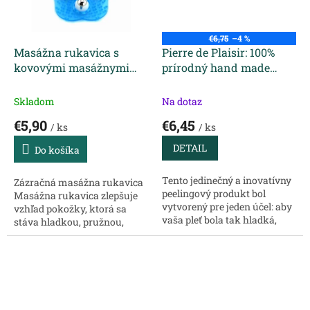
€6,75
–4 %
Masážna rukavica s
Pierre de Plaisir: 100%
kovovými masážnymi
prírodný hand made
guľôčkami 1 ks
pílingový kameň na tvár
- vyhladenie, očistenie a
Skladom
Na dotaz
masáž
€5,90
€6,45
/ ks
/ ks
DETAIL
Do košíka
Tento jedinečný a inovatívny
Zázračná masážna rukavica
peelingový produkt bol
Masážna rukavica zlepšuje
vytvorený pre jeden účel: aby
vzhľad pokožky, ktorá sa
vaša pleť bola tak hladká,
stáva hladkou, pružnou,
čistá a uvoľnená, ako nikdy
pevnou. Vhodná pomôcka na
predtým, a to
anticelulitídnu masáž.
najprirodzenejším a
Masážnu rukavicu možno
jednoduchým...
použiť na zmiernenie...