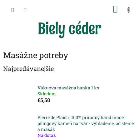
Prejsť
NÁKU
na
obsah
KOŠÍK
Masážne potreby
Najpredávanejšie
Vákuová masážna banka 1 ks
Skladom
€5,50
Pierre de Plaisir: 100% prírodný hand made
pílingový kameň na tvár - vyhladenie, očistenie
a masáž
Na dotaz