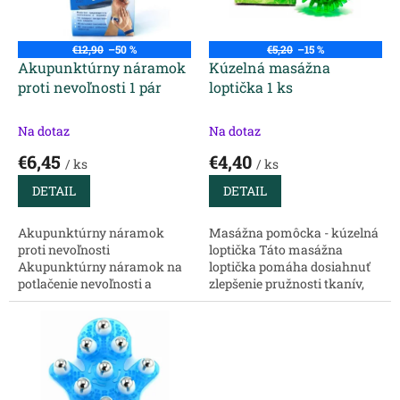
t
p
o
r
v
o
€12,90
–50 %
€5,20
–15 %
d
Akupunktúrny náramok
Kúzelná masážna
u
proti nevoľnosti 1 pár
loptička 1 ks
k
t
Na dotaz
Na dotaz
o
€6,45
€4,40
v
/ ks
/ ks
DETAIL
DETAIL
Akupunktúrny náramok
Masážna pomôcka - kúzelná
proti nevoľnosti
loptička Táto masážna
Akupunktúrny náramok na
loptička pomáha dosiahnuť
potlačenie nevoľnosti a
zlepšenie pružnosti tkanív,
morskej nemoci zabezpečuje
slúži na zlepšenie motoriky,
stály bodový tlak na
používa sa na rehabilitáciu
akupunktúrny bod,
po úrazoch a operáciách,
nachádzajúci sa v oblasti
pomáha...
zápästia....