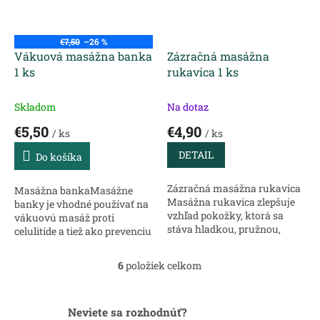
€7,50
–26 %
Vákuová masážna banka
Zázračná masážna
1 ks
rukavica 1 ks
Skladom
Na dotaz
€5,50
€4,90
/ ks
/ ks
DETAIL
Do košíka
Zázračná masážna rukavica
Masážna bankaMasážne
Masážna rukavica zlepšuje
banky je vhodné používať na
vzhľad pokožky, ktorá sa
vákuovú masáž proti
stáva hladkou, pružnou,
celulitíde a tiež ako prevenciu
ružovou a čistou. Používa sa
nachladnutia a pri
aj ako pomôcka na
zápalových procesoch. Pri
6
položiek celkom
O
anticelulitídnu masáž.Pri
bankovaní dochádza k
v
masáži pokožky sa...
prekrveniu masírovaného...
l
á
Neviete sa rozhodnúť?