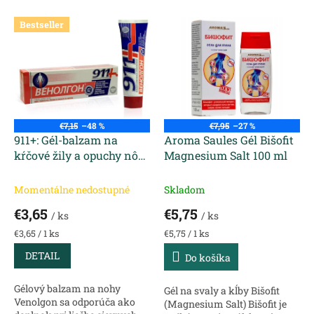
r
V
Bestseller
o
ý
d
p
u
i
k
s
t
p
o
r
v
o
€7,15
–48 %
€7,95
–27 %
d
911+: Gél-balzam na
Aroma Saules Gél Bišofit
u
kŕčové žily a opuchy nôh
Magnesium Salt 100 ml
k
s pagaštanom Venolgon
t
100 ml
Momentálne nedostupné
Skladom
o
€3,65
€5,75
v
/ ks
/ ks
Jednotková
Jednotková
€3,65 / 1 ks
€5,75 / 1 ks
cena:
cena:
DETAIL
Do košíka
Gélový balzam na nohy
Gél na svaly a kĺby Bišofit
Venolgon sa odporúča ako
(Magnesium Salt) Bišofit je