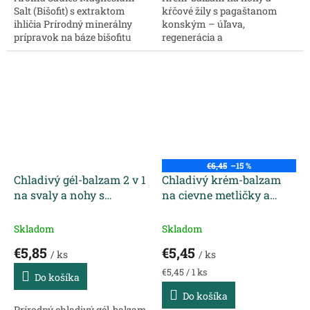
Salt (Bišofit) s extraktom
kŕčové žily s pagaštanom
ihličia Prírodný minerálny
konským – úľava,
prípravok na báze bišofitu
regenerácia a
(horčíková soľ) obohatený o
osvieženie. Prírodný krém-
rastlinné extrakty z ihličia
balzam na nohy a kŕčové žily
pre pocit sviežosti, uvoľnenia
s výťažkami z pagaštanu
a...
konského, ľubovníka
bodkovaného,...
€6,45
–15 %
Chladivý gél-balzam 2 v 1
Chladivý krém-balzam
na svaly a nohy s
na cievne metličky a
pagaštanom a arnikou
opuchnuté nohy
HERBAL TRADITIONS
Venotonik 75 ml
Skladom
Skladom
250 ml
€5,85
€5,45
/ ks
/ ks
Jednotková
€5,45 / 1 ks
Do košíka
cena:
Do košíka
Prírodný chladivý gél-balzam