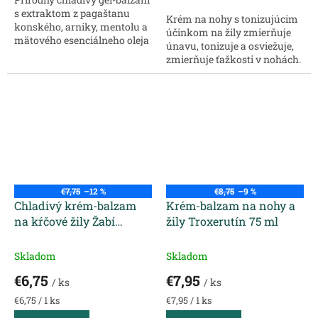
s extraktom z pagaštanu
Krém na nohy s tonizujúcim
konského, arniky, mentolu a
účinkom na žily zmierňuje
mätového esenciálneho oleja
únavu, tonizuje a osviežuje,
je ideálny pre úľavu od únavy,
zmierňuje ťažkosti v nohách.
ťažkých nôh a nepríjemných
Balzam je vhodný na žilovú
pocitov spojených s
nedostatočnosť a kŕčové žily.
kŕčovými...
Zlepšuje priepustnosť...
€7,75
–12 %
€8,75
–9 %
Chladivý krém-balzam
Krém-balzam na nohy a
na kŕčové žily Žabí
žily Troxerutín 75 ml
kameň s pagaštanom a
troxerutínom 75 ml
Skladom
Skladom
€6,75
€7,95
/ ks
/ ks
Jednotková
Jednotková
€6,75 / 1 ks
€7,95 / 1 ks
cena:
cena: