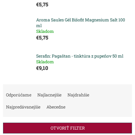
€5,75
Aroma Saules Gél Bišofit Magnesium Salt 100
ml
Skladom
€5,75
Serafin: Pagaštan - tinktúra z pupeňov 50 ml
Skladom
€9,10
R
a
Odporúčame
Najlacnejšie
Najdrahšie
d
e
Najpredávanejšie
Abecedne
n
i
e
OTVORIŤ FILTER
p