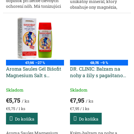
doplnok pri liečbe cievnych
unikátny minerál, ktorý
ochorení nôh. Má tonizujúci
obsahuje ony magnézia,
účinok na žily, posilňuje
sodíka, vápnika a
steny ciev, zlepšuje cirkuláciu
draslíka. Používa sa ako
krvi aj lymfy, obnovuje
zdroj čistého magnézia,
pevnosť a...
hlavne na kúpeľné a...
€7,95
–27 %
€8,75
–9 %
Aroma Saules Gél Bišofit
DR. CLINIC: Balzam na
Magnesium Salt s
nohy a žily s pagaštanom
extraktom ihličia 100 ml
280 ml
Skladom
Skladom
€5,75
€7,95
/ ks
/ ks
Jednotková
Jednotková
€5,75 / 1 ks
€7,95 / 1 ks
cena:
cena:
Do košíka
Do košíka
Aroma Saules Magnesium
Krém-balzam na nohy a