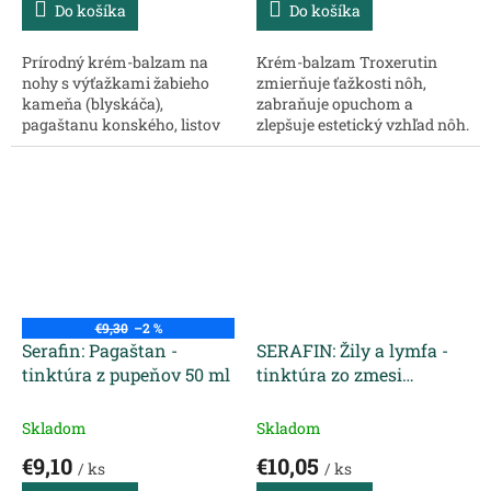
Do košíka
Do košíka
Prírodný krém-balzam na
Krém-balzam Troxerutin
nohy s výťažkami žabieho
zmierňuje ťažkosti nôh,
kameňa (blyskáča),
zabraňuje opuchom a
pagaštanu konského, listov
zlepšuje estetický vzhľad nôh.
červeného hrozna a
Balzam má účinný
troxerutínu je ideálny na
antitrombotický a
úľavu od problémov
venotonizačný účinok,
spojených s kŕčovými žilami.
posilňuje a tonizuje cievy,
Tento...
aktivuje krvný...
€9,30
–2 %
Serafin: Pagaštan -
SERAFIN: Žily a lymfa -
tinktúra z pupeňov 50 ml
tinktúra zo zmesi
pupeňov 50 ml
Skladom
Skladom
€9,10
€10,05
/ ks
/ ks