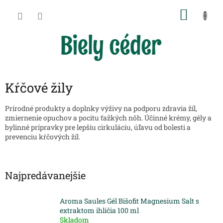
Prejsť
NÁKU
na
obsah
KOŠÍK
Kŕčové žily
Prírodné produkty a doplnky výživy na podporu zdravia žíl,
zmiernenie opuchov a pocitu ťažkých nôh. Účinné krémy, gély a
bylinné prípravky pre lepšiu cirkuláciu, úľavu od bolesti a
prevenciu kŕčových žíl.
Najpredávanejšie
Aroma Saules Gél Bišofit Magnesium Salt s
extraktom ihličia 100 ml
Skladom