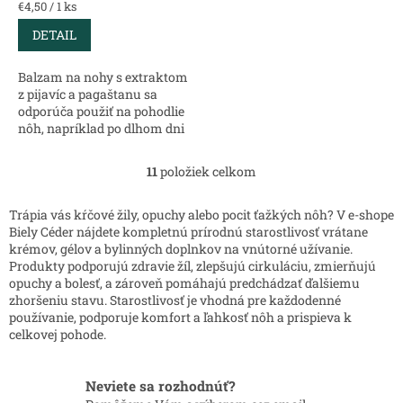
Jednotková
€4,50 / 1 ks
cena:
DETAIL
Balzam na nohy s extraktom
z pijavíc a pagaštanu sa
odporúča použiť na pohodlie
nôh, napríklad po dlhom dni
státia alebo intenzívnej
aktivity. Účinné látky a ľahká
11
položiek celkom
O
masáž môžu pomôcť
v
zmierniť pocit...
l
Trápia vás kŕčové žily, opuchy alebo pocit ťažkých nôh? V e-shope
á
Biely Céder nájdete kompletnú prírodnú starostlivosť vrátane
d
krémov, gélov a bylinných doplnkov na vnútorné užívanie.
a
Produkty podporujú zdravie žíl, zlepšujú cirkuláciu, zmierňujú
c
opuchy a bolesť, a zároveň pomáhajú predchádzať ďalšiemu
i
zhoršeniu stavu. Starostlivosť je vhodná pre každodenné
e
používanie, podporuje komfort a ľahkosť nôh a prispieva k
p
celkovej pohode.
r
v
k
Neviete sa rozhodnúť?
y