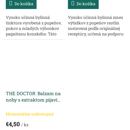
Do košíka
Do košíka
Vysoko účinná bylinná
Vysoko účinná bylinná zmes
tinktúra vyrobená z pupeňov,
výťažkov z pupeňov rastlín
pukov a mladých výhonkov
zostavená podľa originálnej
pagaštanu konského. Táto
receptúry, určená na podporu
prírodná tinktúra je ideálna
cievneho a lymfatického
pre podporu zdravia ciev, žíl a
systému. Bez chemickej
celého obehového systému.
konzervácie, prídavných...
Účinky a...
THE DOCTOR: Balzam na
nohy s extraktom pijavíc
a pagaštanu 75 ml
Momentálne nedostupné
€4,50
/ ks