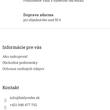
Pomôžeme Vám s výberom cez email.
v
ý
p
Doprava zdarma
i
pri objednávke nad 50 €
s
u
Z
á
p
ä
Informácie pre vás
t
Ako nakupovať
i
e
Obchodné podmienky
Ochrana osobných údajov
Kontakt
info
@
bielyceder.sk
+421 948 477 702