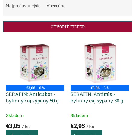
e
Najpredávanejšie
Abecedne
n
i
e
OTVORIŤ FILTER
p
r
V
o
ý
d
p
u
i
k
s
t
p
o
r
v
o
€3,06
–0 %
€3,06
–3 %
d
SERAFIN: Anticukor -
SERAFIN: Antimls -
u
bylinný čaj sypaný 50 g
bylinný čaj sypaný 50 g
k
t
Skladom
Skladom
o
€3,05
€2,95
v
/ ks
/ ks