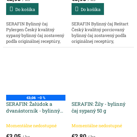
Do košíka
Do košíka
SERAFIN Bylinný čaj
SERAFIN Bylinný čaj Reštart
Pylergen Český kvalitný
Český kvalitný porciovaný
sypaný bylinný čaj zostavený
bylinný čaj zostavený podľa
podľa originálnej receptúry,
originálnej receptúry,
chránený ochrannou
chránený ochrannou
známkou, určený na
známkou, určený na
konkrétny problém. Zloženie:
konkrétny problém. Vhodný
Žihľava vňať-...
na zlepšenie mozgovej...
€3,06
–0 %
SERAFIN: Žalúdok a
SERAFIN: Žily - bylinný
dvanástorník - bylinný
čaj sypaný 50 g
čaj sypaný 50 g
Momentálne nedostupné
Momentálne nedostupné
€3,05
€2,80
/ ks
/ ks