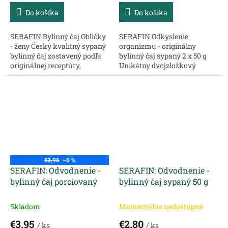
Do košíka
Do košíka
SERAFIN Bylinný čaj Obličky
SERAFIN Odkyslenie
- ženy Český kvalitný sypaný
organizmu - originálny
bylinný čaj zostavený podľa
bylinný čaj sypaný 2 x 50 g
originálnej receptúry,
Unikátny dvojzložkový
chránený ochrannou
bylinný čaj vyrábaný podľa
známkou, určený na
originálnej receptúry určený
konkrétny problém. Zloženie:
pre prirodzený stav
Zlatobyľ vňať -...
organizmu Bylinný čaj je...
€3,96
–0 %
SERAFIN: Odvodnenie -
SERAFIN: Odvodnenie -
bylinný čaj porciovaný
bylinný čaj sypaný 50 g
Skladom
Momentálne nedostupné
€3,95
€2,80
/ ks
/ ks