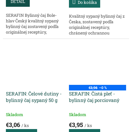
DETAIL
Do košíka
SERAFIN Bylinný čaj Bole-
Kvalitný sypaný bylinný čaj z
hlav Český kvalitný sypaný
Česka, zostavený podľa
bylinný čaj zostavený podľa
originálnej receptúry,
originálnej receptúry,
chránený ochrannou
chránený ochrannou
známkou, určený na podporu
známkou, určený na
činnosti mozgu a cievneho
konkrétny problém. Zloženie:
systému. Obsahuje zelený čaj,
Škorica kôra -...
ktorý...
€3,96
–0 %
SERAFIN: Čelové dutiny -
SERAFIN: Čistá pleť -
bylinný čaj sypaný 50 g
bylinný čaj porciovaný
Skladom
Skladom
€3,06
€3,95
/ ks
/ ks