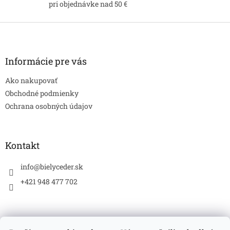
v
pri objednávke nad 50 €
k
y
Z
v
á
ý
p
p
ä
i
Informácie pre vás
s
t
u
Ako nakupovať
i
e
Obchodné podmienky
Ochrana osobných údajov
Kontakt
info
@
bielyceder.sk
+421 948 477 702