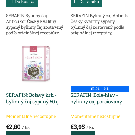
Do košíka
Do košíka
SERAFIN Bylinný čaj
SERAFIN Bylinný čaj Antimls
Anticukor Český kvalitný
Český kvalitný sypaný
sypaný bylinný čaj zostavený
bylinný čaj zostavený podľa
podľa originálnej receptúry,
originálnej receptúry,
chránený ochrannou
chránený ochrannou
známkou, určený na
známkou, určený na
konkrétny problém. Zloženie:
konkrétny problém. Zloženie:
Čučoriedka list –...
Čierne ríbezle list –...
€3,96
–0 %
SERAFIN: Boľavý krk -
SERAFIN: Bole-hlav -
bylinný čaj sypaný 50 g
bylinný čaj porciovaný
Momentálne nedostupné
Momentálne nedostupné
€2,80
€3,95
/ ks
/ ks