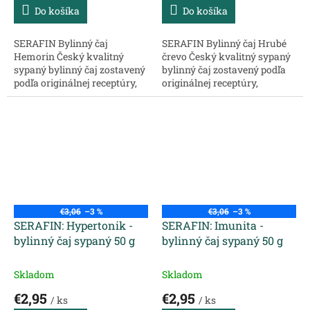
Do košíka
Do košíka
SERAFIN Bylinný čaj
SERAFIN Bylinný čaj Hrubé
Hemorin Český kvalitný
črevo Český kvalitný sypaný
sypaný bylinný čaj zostavený
bylinný čaj zostavený podľa
podľa originálnej receptúry,
originálnej receptúry,
chránený ochrannou
chránený ochrannou
známkou, určený na
známkou, určený na
konkrétny problém. Zloženie:
konkrétny problém. Zloženie:
Kapsička vňať –...
Ibiš koreň –...
€3,06
–3 %
€3,06
–3 %
SERAFIN: Hypertonik -
SERAFIN: Imunita -
bylinný čaj sypaný 50 g
bylinný čaj sypaný 50 g
Skladom
Skladom
€2,95
€2,95
/ ks
/ ks