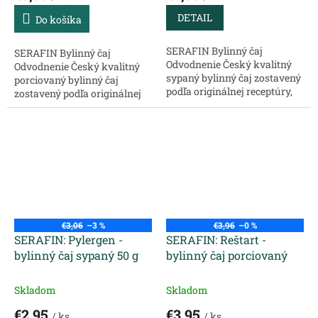
DETAIL
Do košíka
SERAFIN Bylinný čaj
SERAFIN Bylinný čaj
Odvodnenie Český kvalitný
Odvodnenie Český kvalitný
sypaný bylinný čaj zostavený
porciovaný bylinný čaj
podľa originálnej receptúry,
zostavený podľa originálnej
chránený ochrannou
receptúry, chránený
známkou, určený na
ochrannou známkou, určený
konkrétny problém. Zloženie:
na konkrétny problém.
Žihľava vňať–...
Vhodný na zlepšenie...
€3,06
–3 %
€3,96
–0 %
SERAFIN: Pylergen -
SERAFIN: Reštart -
bylinný čaj sypaný 50 g
bylinný čaj porciovaný
Skladom
Skladom
€2,95
€3,95
/ ks
/ ks