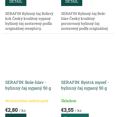
DETAIL
DETAIL
SERAFIN Bylinný čaj Boľavý
SERAFIN Bylinný čaj Bole-
krk Český kvalitný sypaný
hlav Český kvalitný
bylinný čaj zostavený podľa
porciovaný bylinný čaj
originálnej receptúry,
zostavený podľa originálnej
chránený ochrannou
receptúry, chránený
známkou, určený na
ochrannou známkou, určený
konkrétny problém. Zloženie:
na konkrétny problém.
Šipka plod –...
Vhodný na bolesti hlavy,...
SERAFIN: Bole-hlav -
SERAFIN: Bystrá myseľ -
bylinný čaj sypaný 50 g
bylinný čaj sypaný 50 g
Momentálne nedostupné
Skladom
€2,80
€3,55
/ ks
/ ks