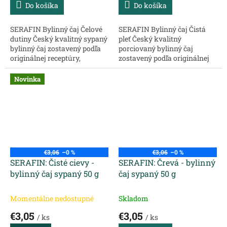
Do košíka
Do košíka
SERAFIN Bylinný čaj Čelové
SERAFIN Bylinný čaj Čistá
dutiny Český kvalitný sypaný
pleť Český kvalitný
bylinný čaj zostavený podľa
porciovaný bylinný čaj
originálnej receptúry,
zostavený podľa originálnej
chránený ochrannou
receptúry, chránený
známkou, určený na
ochrannou známkou, určený
Novinka
konkrétny problém.
na konkrétny problém.
Zloženie: ...
Vhodný na zlepšenie stavu...
€3,06
–0 %
€3,06
–0 %
SERAFIN: Čisté cievy -
SERAFIN: Črevá - bylinný
bylinný čaj sypaný 50 g
čaj sypaný 50 g
Momentálne nedostupné
Skladom
€3,05
€3,05
/ ks
/ ks