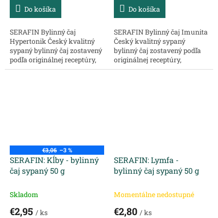
Do košíka
Do košíka
SERAFIN Bylinný čaj
SERAFIN Bylinný čaj Imunita
Hypertonik Český kvalitný
Český kvalitný sypaný
sypaný bylinný čaj zostavený
bylinný čaj zostavený podľa
podľa originálnej receptúry,
originálnej receptúry,
chránený ochrannou
chránený ochrannou
známkou, určený na
známkou, určený na
konkrétny problém. Zloženie:
konkrétny problém. Zloženie:
Žihľava vňať –...
Žihľava vňať –...
€3,06
–3 %
SERAFIN: Kĺby - bylinný
SERAFIN: Lymfa -
čaj sypaný 50 g
bylinný čaj sypaný 50 g
Skladom
Momentálne nedostupné
€2,95
€2,80
/ ks
/ ks