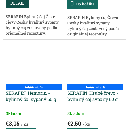
DETAIL
Do košíka
SERAFIN Bylinný čaj Čisté
SERAFIN Bylinný čaj Črevá
cievy Český kvalitný sypaný
Český kvalitný sypaný
bylinný čaj zostavený podľa
bylinný čaj zostavený podľa
originálnej receptúry,
originálnej receptúry,
chránený ochrannou
chránený ochrannou
známkou, určený na
známkou, určený na
konkrétny problém. Určený
konkrétny problém. Zloženie:
pre čisté a pružné...
Čučoriedka plod -...
€3,06
–0 %
€3,06
–18 %
SERAFIN: Hemorin -
SERAFIN: Hrubé črevo -
bylinný čaj sypaný 50 g
bylinný čaj sypaný 50 g
Skladom
Skladom
€3,05
€2,50
/ ks
/ ks