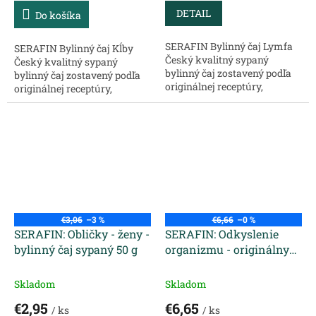
DETAIL
Do košíka
SERAFIN Bylinný čaj Lymfa
SERAFIN Bylinný čaj Kĺby
Český kvalitný sypaný
Český kvalitný sypaný
bylinný čaj zostavený podľa
bylinný čaj zostavený podľa
originálnej receptúry,
originálnej receptúry,
chránený ochrannou
chránený ochrannou
známkou, určený na
známkou, určený na
konkrétny problém. Zloženie:
konkrétny problém. Zloženie:
Šípka plod – podporuje...
Baza čierna plod –...
€3,06
–3 %
€6,66
–0 %
SERAFIN: Obličky - ženy -
SERAFIN: Odkyslenie
bylinný čaj sypaný 50 g
organizmu - originálny
bylinný čaj sypaný 2 x 50
g
Skladom
Skladom
€2,95
€6,65
/ ks
/ ks