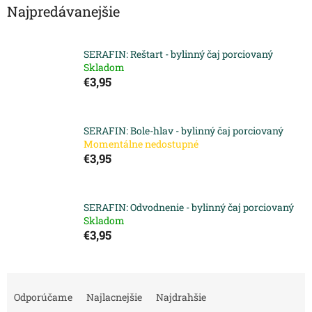
Najpredávanejšie
SERAFIN: Reštart - bylinný čaj porciovaný
Skladom
€3,95
SERAFIN: Bole-hlav - bylinný čaj porciovaný
Momentálne nedostupné
€3,95
SERAFIN: Odvodnenie - bylinný čaj porciovaný
Skladom
€3,95
R
a
Odporúčame
Najlacnejšie
Najdrahšie
d