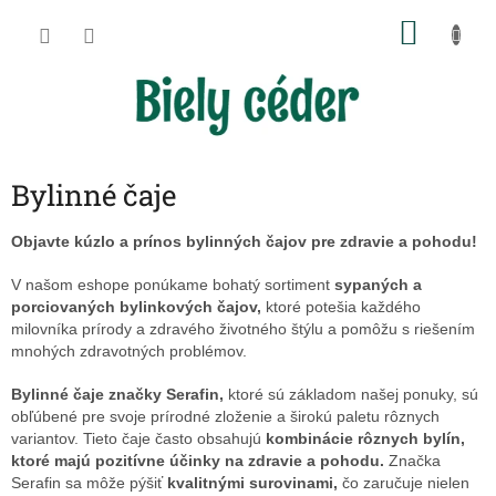
Prejsť
NÁKU
na
obsah
KOŠÍK
Bylinné čaje
Objavte kúzlo a prínos bylinných čajov pre zdravie a pohodu!
V našom eshope ponúkame bohatý sortiment
sypaných a
porciovaných bylinkových čajov,
ktoré potešia každého
milovníka prírody a zdravého životného štýlu a pomôžu s riešením
mnohých zdravotných problémov.
Bylinné čaje značky Serafin,
ktoré sú základom našej ponuky, sú
obľúbené pre svoje prírodné zloženie a širokú paletu rôznych
variantov. Tieto čaje často obsahujú
kombinácie rôznych bylín,
ktoré majú pozitívne účinky na zdravie a pohodu.
Značka
Serafin sa môže pýšiť
kvalitnými surovinami,
čo zaručuje nielen