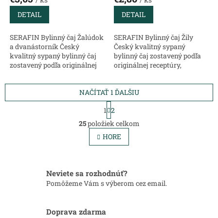
DETAIL
DETAIL
SERAFIN Bylinný čaj Žalúdok
SERAFIN Bylinný čaj Žily
a dvanástorník Český
Český kvalitný sypaný
kvalitný sypaný bylinný čaj
bylinný čaj zostavený podľa
zostavený podľa originálnej
originálnej receptúry,
receptúry, chránený
chránený ochrannou
ochrannou známkou, určený
známkou, určený na
NAČÍTAŤ 1 ĎALŠIU
na konkrétny problém.
konkrétny problém. Zloženie:
Zloženie: Fenikel...
Nechtík kvet - podporuje...
S
1
2
t
O
r
25
položiek celkom
v
á
l
HORE
n
á
k
d
o
v
a
a
c
Neviete sa rozhodnúť?
n
i
Pomôžeme Vám s výberom cez email.
i
e
e
p
r
Doprava zdarma