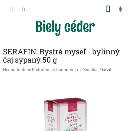
Prejsť
NÁKU
na
obsah
KOŠÍK
SERAFIN: Bystrá myseľ - bylinný
čaj sypaný 50 g
Priemerné
Neohodnotené
Podrobnosti hodnotenia
Značka:
Teavit
hodnotenie
produktu
je
0,0
z
5
hviezdičiek.