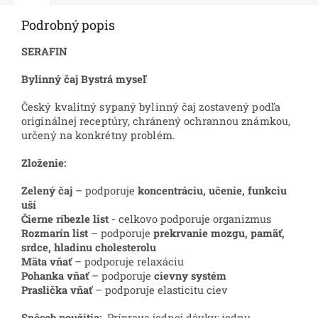
Podrobný popis
SERAFIN
Bylinný čaj Bystrá myseľ
Český kvalitný sypaný bylinný čaj zostavený podľa
originálnej receptúry, chránený ochrannou známkou,
určený na konkrétny problém.
Zloženie:
Zelený čaj
– podporuje
koncentráciu, učenie, funkciu
uší
Čierne ríbezle list
- celkovo podporuje organizmus
Rozmarín list
– podporuje
prekrvanie mozgu, pamäť,
srdce, hladinu cholesterolu
Mäta vňať
– podporuje relaxáciu
Pohanka vňať
– podporuje
cievny systém
Praslička vňať
– podporuje elasticitu ciev
Spôsob použitia:
Príprava jednej dávky: jednu