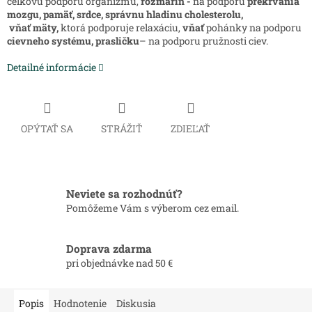
celkovú podporu organizmu,
rozmarín -
na podporu
prekrvania
mozgu, pamäť, srdce, správnu hladinu cholesterolu,
vňať
m
äty,
ktorá
podporuje relaxáciu,
vňať
pohánky na podporu
cievneho systému,
prasličku
– na podporu pružnosti ciev.
Detailné informácie
OPÝTAŤ SA
STRÁŽIŤ
ZDIEĽAŤ
Neviete sa rozhodnúť?
Pomôžeme Vám s výberom cez email.
Doprava zdarma
pri objednávke nad 50 €
Popis
Hodnotenie
Diskusia