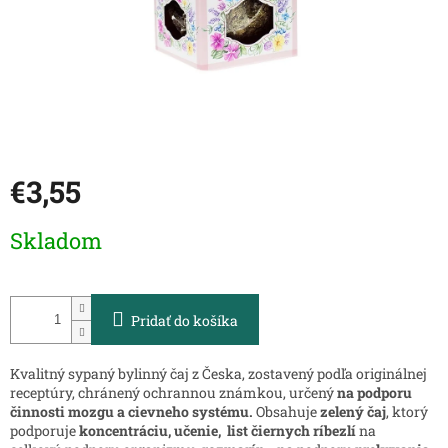
€3,55
Jednotková
Skladom
cena:
Pridať do košíka
Kvalitný sypaný bylinný čaj z Česka, zostavený podľa originálnej
receptúry, chránený ochrannou známkou, určený
na podporu
činnosti mozgu a cievneho systému.
Obsahuje
z
elený čaj
, ktorý
podporuje
koncentráciu, učenie, list č
iernych ríbezlí
na