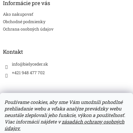
ä
Informácie pre vás
t
Ako nakupovať
i
e
Obchodné podmienky
Ochrana osobných údajov
Kontakt
info
@
bielyceder.sk
+421 948 477 702
Používame cookies, aby sme Vám umožnili pohodlné
prehliadanie webu a vďaka analýze prevádzky webu
Zboží.cz
Heureka.sk
neustále zlepšovali jeho funkcie, výkon a použiteľnosť.
Viac informácií nájdete v
zásadách ochrany osobných
údajov.