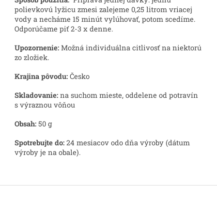
polievkovú lyžicu zmesi zalejeme 0,25 litrom vriacej
vody a necháme 15 minút vylúhovať, potom scedíme.
Odporúčame piť 2-3 x denne.
Upozornenie:
Možná individuálna citlivosť na niektorú
zo zložiek.
Krajina pôvodu:
Česko
Skladovanie:
na suchom mieste, oddelene od potravín
s výraznou vôňou
Obsah:
50 g
Spotrebujte do:
24 mesiacov odo dňa výroby (dátum
výroby je na obale).
Z
á
p