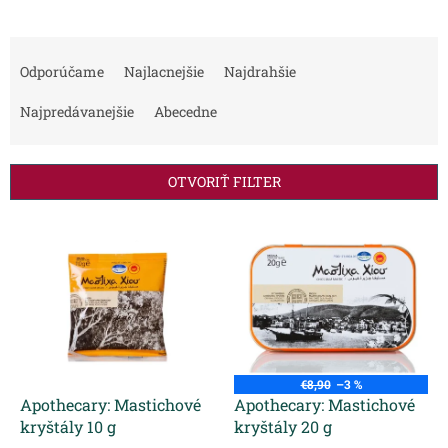
R
a
Odporúčame
Najlacnejšie
Najdrahšie
d
e
Najpredávanejšie
Abecedne
n
i
e
OTVORIŤ FILTER
p
r
V
o
ý
d
p
u
i
k
s
t
p
o
r
v
o
€8,90
–3 %
d
Apothecary: Mastichové
Apothecary: Mastichové
u
kryštály 10 g
kryštály 20 g