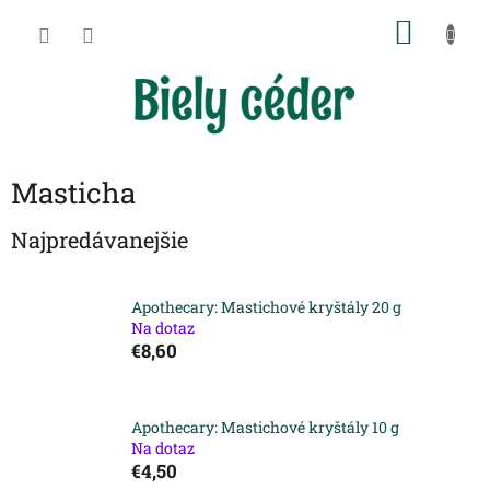
Prejsť
NÁKU
na
obsah
KOŠÍK
Masticha
Najpredávanejšie
Apothecary: Mastichové kryštály 20 g
Na dotaz
€8,60
Apothecary: Mastichové kryštály 10 g
Na dotaz
€4,50