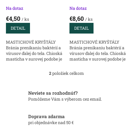
k
t
Na dotaz
Na dotaz
o
€4,50
€8,60
v
/ ks
/ ks
DETAIL
DETAIL
MASTICHOVÉ KRYŠTÁLY
MASTICHOVÉ KRYŠTÁLY
Bránia prenikaniu baktérií a
Bránia prenikaniu baktérií a
vírusov ďalej do tela. Chioská
vírusov ďalej do tela. Chioská
masticha v surovej podobe je
masticha v surovej podobe je
spôsob ako udržať zdravie
spôsob ako udržať zdravie
žalúdka a tráviaceho traktu
žalúdka a tráviaceho traktu
2
položiek celkom
O
už od ústnej dutiny. Žuvanie...
už od ústnej dutiny. Žuvanie...
v
l
á
Neviete sa rozhodnúť?
d
Pomôžeme Vám s výberom cez email.
a
c
i
Doprava zdarma
e
pri objednávke nad 50 €
p
r