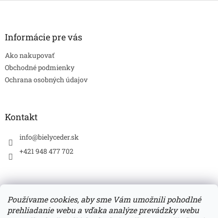
Z
v
á
k
p
y
v
ä
Informácie pre vás
ý
t
p
Ako nakupovať
i
i
e
Obchodné podmienky
s
Ochrana osobných údajov
u
Kontakt
info
@
bielyceder.sk
+421 948 477 702
Používame cookies, aby sme Vám umožnili pohodlné
prehliadanie webu a vďaka analýze prevádzky webu
Zboží.cz
Heureka.sk