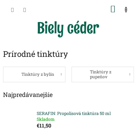
Prejsť
NÁKU
na
obsah
KOŠÍK
Prírodné tinktúry
Tinktúry z
Tinktúry z bylín
pupeňov
Najpredávanejšie
SERAFIN: Propolisová tinktúra 50 ml
Skladom
€11,50