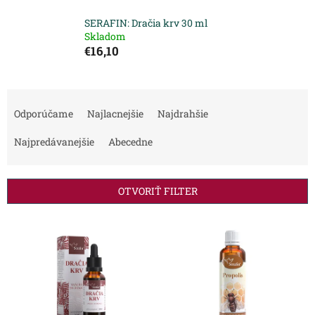
SERAFIN: Dračia krv 30 ml
Skladom
€16,10
R
a
Odporúčame
Najlacnejšie
Najdrahšie
d
e
Najpredávanejšie
Abecedne
n
i
e
OTVORIŤ FILTER
p
r
V
o
ý
d
p
u
i
k
s
t
p
o