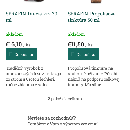
r
v
o
d
SERAFIN: Dračia krv 30
SERAFIN: Propolisová
u
ml
tinktúra 50 ml
k
t
Skladom
Skladom
o
€16,10
€11,50
v
/ ks
/ ks
Do košíka
Do košíka
Tradičný výrobok z
Propolisová tinktúra na
amazonských lesov - miazga
vnútorné užívanie. Pôsobí
zo stromu Croton lechleri,
najmä na podporu celkovej
ručne zbieraná z voľne
imunity. Má silné
rastúcich stromov Indiánmi
antibakteriálne
v Ekvádore. Je používaná od
a antivírusové účinky.
2
položiek celkom
O
nepamäti na vonkajšie i
Výrazný účinok má tinktúra
v
vnútorné...
v ústnej dutine, pri zápale...
l
á
Neviete sa rozhodnúť?
d
Pomôžeme Vám s výberom cez email.
a