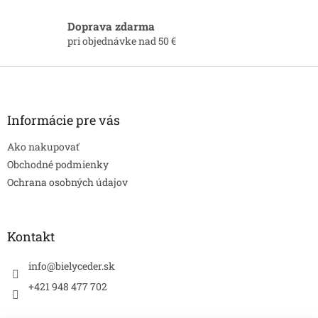
c
i
Doprava zdarma
e
pri objednávke nad 50 €
p
r
Z
v
á
k
p
y
v
ä
Informácie pre vás
ý
t
p
Ako nakupovať
i
i
e
Obchodné podmienky
s
Ochrana osobných údajov
u
Kontakt
info
@
bielyceder.sk
+421 948 477 702