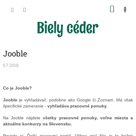
Prejsť
NÁKU
na
obsah
KOŠÍK
Jooble
5.7.2018
Co je Jooble?
Jooble
je vyhľadávač, podobne ako Google či Zoznam. Má však
špecifické zameranie -
vyhľadáva pracovné ponuky.
Na Jooble nájdete
všetky pracovné ponuky, voľne miesta a
aktuálne konkurzy na Slovensku.
Poviete si: Ďalší pracovný portál. Vôbec nie! Nie je to bežný