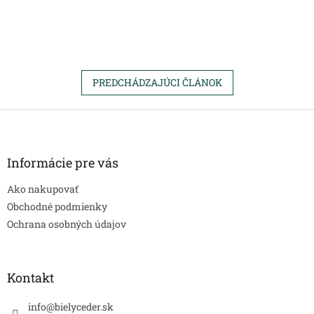
PREDCHÁDZAJÚCI ČLÁNOK
Z
á
p
ä
Informácie pre vás
t
Ako nakupovať
i
e
Obchodné podmienky
Ochrana osobných údajov
Kontakt
info
@
bielyceder.sk