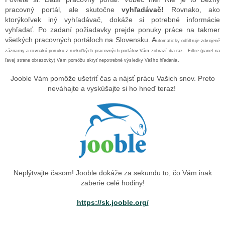
pracovný portál, ale skutočne
vyhľadávač!
Rovnako, ako
ktorýkoľvek iný vyhľadávač, dokáže si potrebné informácie
vyhľadať. Po zadaní požiadavky prejde ponuky práce na takmer
všetkých pracovných portáloch na Slovensku. A
utomaticky odfiltruje zdvojené
záznamy a rovnakú ponuku z niekoľkých pracovných portálov Vám zobrazí iba raz. Filtre (panel na
ľavej strane obrazovky) Vám pomôžu skryť nepotrebné výsledky Vášho hľadania.
Jooble Vám pomôže ušetriť čas a nájsť prácu Vašich snov. Preto
neváhajte a vyskúšajte si ho hneď teraz!
Neplýtvajte časom! Jooble dokáže za sekundu to, čo Vám inak
zaberie celé hodiny!
https://sk.jooble.org/