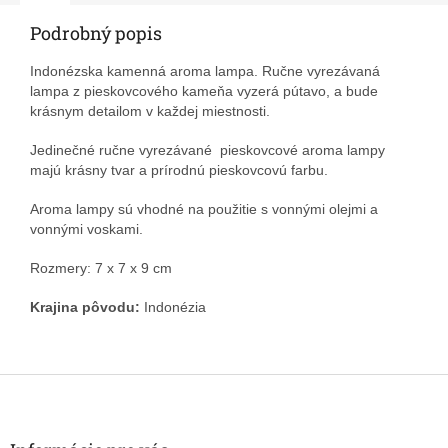
Podrobný popis
Indonézska kamenná aroma lampa. Ručne vyrezávaná
lampa z pieskovcového kameňa vyzerá pútavo, a bude
krásnym detailom v každej miestnosti.
Jedinečné ručne vyrezávané pieskovcové aroma lampy
majú krásny tvar a prírodnú pieskovcovú farbu.
Aroma lampy sú vhodné na použitie s vonnými olejmi a
vonnými voskami.
Rozmery: 7 x 7 x 9 cm
Krajina pôvodu:
Indonézia
Z
á
p