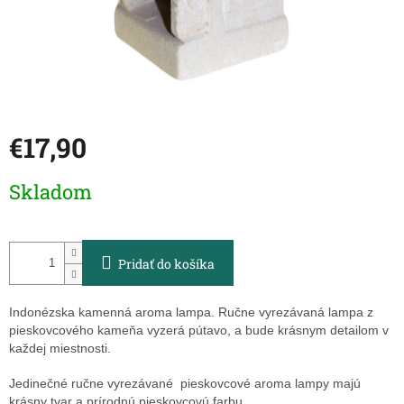
€17,90
Jednotková
Skladom
cena:
Pridať do košíka
Indonézska kamenná aroma lampa. Ručne vyrezávaná lampa z
pieskovcového kameňa vyzerá pútavo, a bude krásnym detailom v
každej miestnosti.
Jedinečné ručne vyrezávané pieskovcové aroma lampy majú
krásny tvar a prírodnú pieskovcovú farbu.