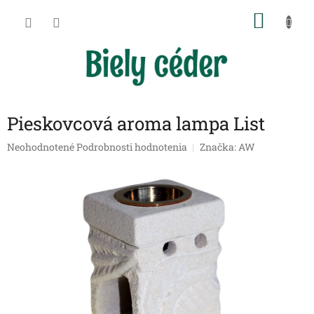
Prejsť
NÁKU
na
obsah
KOŠÍK
Pieskovcová aroma lampa List
Priemerné
Neohodnotené
Podrobnosti hodnotenia
Značka:
AW
hodnotenie
produktu
je
0,0
z
5
hviezdičiek.