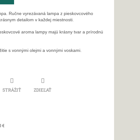
pa. Ručne vyrezávaná lampa z pieskovcového
rásnym detailom v každej miestnosti.
eskovcové aroma lampy majú krásny tvar a prírodnú
žitie s vonnými olejmi a vonnými voskami.
STRÁŽIŤ
ZDIEĽAŤ
0 €