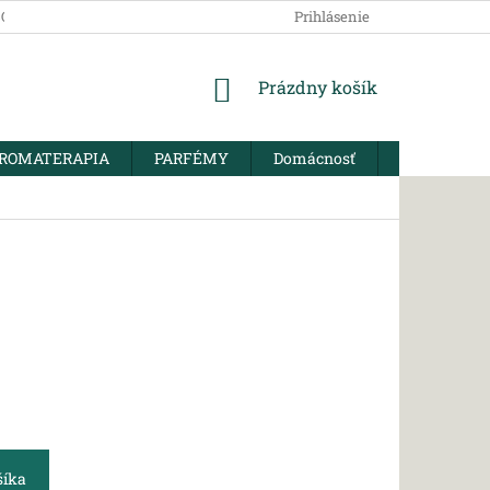
SOBNÝCH ÚDAJOV
Prihlásenie
NÁKUPNÝ
Prázdny košík
KOŠÍK
ROMATERAPIA
PARFÉMY
Domácnosť
BIO KORENI
šíka