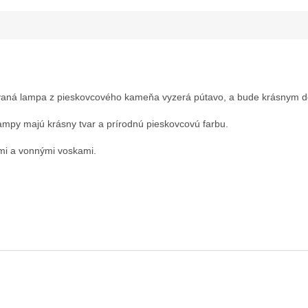
á lampa z pieskovcového kameňa vyzerá pútavo, a bude krásnym det
mpy majú krásny tvar a prírodnú pieskovcovú farbu.
olejmi a vonnými voskami.