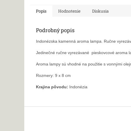
Popis
Hodnotenie
Diskusia
Podrobný popis
Indonézska kamenná aroma lampa. Ručne vyrezávan
Jedinečné ručne vyrezávané pieskovcové aroma la
Aroma lampy sú vhodné na použitie s vonnými 
Rozmery: 9 x 8 cm
Krajina pôvodu:
Indonézia
Z
á
p
ä