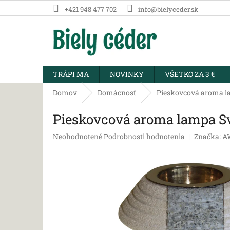
Prejsť
+421 948 477 702
info@bielyceder.sk
na
obsah
TRÁPI MA
NOVINKY
VŠETKO ZA 3 €
Domov
Domácnosť
Pieskovcová aroma l
Pieskovcová aroma lampa S
Priemerné
Neohodnotené
Podrobnosti hodnotenia
Značka:
A
hodnotenie
produktu
je
0,0
z
5
hviezdičiek.