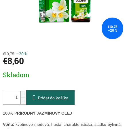
€10,75
–20 %
€10,75
–20 %
€8,60
Jednotková
Skladom
cena:
Pridať do košíka
100% PRÍRODNÝ JAZMÍNOVÝ OLEJ
Vôňa:
kvetinovo-medová, hustá, charakteristická, sladko-bylinná,