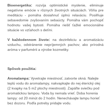
Bioenergetika:
rozvíja optimistické myslenie, eliminuje
negatívne emócie v rôznych životných situáciách. Vôňa pre
meditáciu - pomáha dosiahnuť úplnú relaxáciu. Posilňuje
sebavedomie zvyšovaním sebaúcty. Pomáha vám pochopiť
hodnotu vašej bytosti. Pomáha riešiť ťažké emocionálne
situácie vo vzťahoch s deťmi.
V každodennom živote:
na dezinfekciu a aromatizáciu
vzduchu, odstránenie nepríjemných pachov; ako prírodná
aróma v parfumérii a výrobe kozmetiky.
Spôsob použitia:
Aromalampa:
Vyvetrajte miestnosť, zatvorte okná. Nalejte
teplú vodu do aromalampy, nakvapkajte do nej éterický olej
(2 kvapky na 5 m2 plochy miestnosti). Zapáľte sviečku pod
aromatickou lampou. Voda by nemala vrieť. Doba horenia
lampy: od 20 minút do 2 hodín. Nenechávajte lampu horieť
bez dozoru. Podľa potreby pridajte vodu.