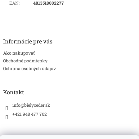
EAN
:
4813518002277
Z
á
p
ä
Informácie pre vás
t
Ako nakupovať
i
e
Obchodné podmienky
Ochrana osobných údajov
Kontakt
info
@
bielyceder.sk
+421 948 477 702