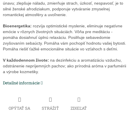
únavu; zlepšuje náladu, zmierňuje strach, úzkosť, nespavosť; je to
silné ženské afrodiziakum, podporuje vytváranie zmyselnej
romantickej atmosféry a uvoľnenie.
Bioenergetika:
rozvíja optimistické myslenie, eliminuje negatívne
emócie v rôznych životných situáciách. Vôňa pre meditáciu -
pomáha dosiahnuť úplnú relaxáciu. Posilňuje sebavedomie
zvyšovaním sebaúcty. Pomáha vám pochopiť hodnotu vašej bytosti.
Pomáha riešiť ťažké emocionálne situácie vo vzťahoch s deťmi.
V každodennom živote:
na dezinfekciu a aromatizáciu vzduchu,
odstránenie nepríjemných pachov; ako prírodná aróma v parfumérii
a výrobe kozmetiky.
Detailné informácie
OPÝTAŤ SA
STRÁŽIŤ
ZDIEĽAŤ