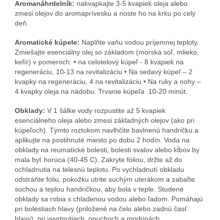
Aromanáhrdelník:
nakvapkajte 3-5 kvapiek oleja alebo
zmesi olejov do aromaprívesku a noste ho na krku po celý
deň.
Aromatické kúpele:
Naplňte vaňu vodou príjemnej teploty.
Zmiešajte esenciálny olej so základom (morská soľ, mlieko,
kefír) v pomeroch: • na celotelový kúpeľ - 8 kvapiek na
regeneráciu, 10-13 na revitalizáciu • Na sedavý kúpeľ – 2
kvapky na regeneráciu, 4 na revitalizáciu • Na ruky a nohy –
4 kvapky oleja na nádobu. Trvanie kúpeľa 10-20 minút.
Obklady:
V 1 šálke vody rozpustite až 5 kvapiek
esenciálneho oleja alebo zmesi základných olejov (ako pri
kúpeľoch). Týmto roztokom navlhčite bavlnenú handričku a
aplikujte na postihnuté miesto po dobu 2 hodín. Voda na
obklady na reumatické bolesti, bolesti svalov alebo kĺbov by
mala byť horúca (40-45 C). Zakryte fóliou, držte až do
ochladnutia na telesnú teplotu. Po vychladnutí obkladu
odstráňte fóliu, pokožku utrite suchým uterákom a zabaľte
suchou a teplou handričkou, aby bola v teple. Studené
obklady sa robia s chladenou vodou alebo ľadom. Pomáhajú
pri bolestiach hlavy (priložené na čelo alebo zadnú časť
hlavy), pri vyvrtnutiach, opuchoch a modrinách.