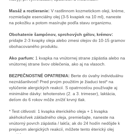
Masáž a roztieranie:
V rastlinnom kozmetickom oleji, kréme,
rozmiešajte esenciálny olej (3-5 kvapiek na 10 ml), naneste
na pokožku a potom masírujte podľa stavu organizmu.
Obohatenie šampónov, sprchových gélov, krémov:
pridajte 2-3 kvapky oleja alebo zmesi olejov do 10-15 gramov
obohacovaného produktu.
Ako parfum:
1 kvapka na vnútornej strane zápästia alebo na
vnútornej strane švov oblečenia, ako aj na vlasoch.
BEZPEČNOSTNÉ OPATRENIA:
Berte do úvahy individuálnu
neznášanlivosť! Pred prvým použitím je žiaduci test* na
vylúčenie alergických reakcií. S opatrnosťou používajte aj
minimálne dávky: tehotenstvo (2. a 3. trimeser), laktácia,
deťom do 6 rokov môže znížiť krvný tlak.
* Test citlivosti: 1 kvapka éterického oleja + 1 kvapka
akéhokoľvek základného oleja, premiešajte, naneste na
vnútorný povrch zápästia / lakťa; ak do 24 hodín nedôjde k
prejavom alergických reakcií, môžete tento éterický olej