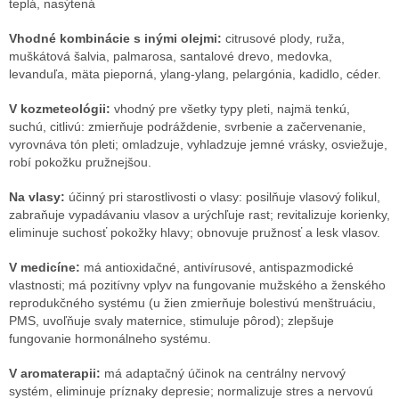
teplá, nasýtená
Vhodné kombinácie s inými olejmi:
citrusové plody, ruža,
muškátová šalvia, palmarosa, santalové drevo, medovka,
levanduľa, mäta pieporná, ylang-ylang, pelargónia, kadidlo, céder.
V kozmeteológii:
vhodný pre všetky typy pleti, najmä tenkú,
suchú, citlivú: zmierňuje podráždenie, svrbenie a začervenanie,
vyrovnáva tón pleti; omladzuje, vyhladzuje jemné vrásky, osviežuje,
robí pokožku pružnejšou.
Na vlasy:
účinný pri starostlivosti o vlasy: posilňuje vlasový folikul,
zabraňuje vypadávaniu vlasov a urýchľuje rast; revitalizuje korienky,
eliminuje suchosť pokožky hlavy; obnovuje pružnosť a lesk vlasov.
V medicíne:
má antioxidačné, antivírusové, antispazmodické
vlastnosti; má pozitívny vplyv na fungovanie mužského a ženského
reprodukčného systému (u žien zmierňuje bolestivú menštruáciu,
PMS, uvoľňuje svaly maternice, stimuluje pôrod); zlepšuje
fungovanie hormonálneho systému.
V aromaterapii:
má adaptačný účinok na centrálny nervový
systém, eliminuje príznaky depresie; normalizuje stres a nervovú