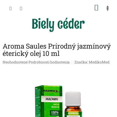
Prejsť
NÁKU
na
obsah
KOŠÍK
Aroma Saules Prírodný jazmínový
éterický olej 10 ml
Priemerné
Neohodnotené
Podrobnosti hodnotenia
Značka:
MedikoMed
hodnotenie
produktu
je
0,0
z
5
hviezdičiek.