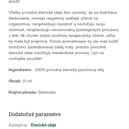
použiť.
Všetky prírodné éterické oleje bez výnimky, ak sa dodržiava
dávkovanie, nemajú negatívny vedľajší účinok na
organizmus, nespôsobujú závislosť a neznižujú svoju
účinnosť, nespôsobujú nerovnováhu fyziologických procesov
v tele. Ak chcete získať pozitívny terapeutický účinok, vôňa
by mala byť príjemná. Počas aromaterapie by ste mali zvýšiť
množstvo spotrebovanej čistej vody, pretože prírodné
éterické oleje urýchľujú metabolické procesy. Len na
vonkajšie použitie!
Ingredients:
100% prírodný éterický jazmínový olej
Obsah:
10 ml
Krajina pôvodu:
Bielorusko
Dodatočné parametre
Kategória
:
Éterické oleje