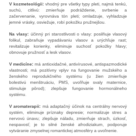
V kozmeteológii:
vhodný pre všetky typy pleti, najmä tenkú,
suchú, citlivú: zmierňuje podráždenie, svrbenie a
začervenanie, vyrovnáva tón pleti; omladzuje, vyhladzuje
jemné vrásky, osviežuje, robí pokožku pružnejšou.
Na vlasy:
účinný pri starostlivosti o vlasy: posilňuje vlasový
folikul, zabraňuje vypadávaniu vlasov a urýchľuje rast;
revitalizuje korienky, eliminuje suchosť pokožky hlavy;
obnovuje pružnosť a lesk vlasov.
V medicíne:
má antioxidačné, antivírusové, antispazmodické
vlastnosti; má pozitívny vplyv na fungovanie mužského a
ženského reprodukčného systému (u žien zmierňuje
bolestivú menštruáciu, PMS, uvoľňuje svaly maternice,
stimuluje pôrod); zlepšuje fungovanie hormonálneho
systému.
V aromaterapii:
má adaptačný účinok na centrálny nervový
systém, eliminuje príznaky depresie; normalizuje stres a
nervovú únavu; zlepšuje náladu, zmierňuje strach, úzkosť,
nespavosť; je to silné ženské afrodiziakum, podporuje
vytváranie zmyselnej romantickej atmosféry a uvoľnenie.