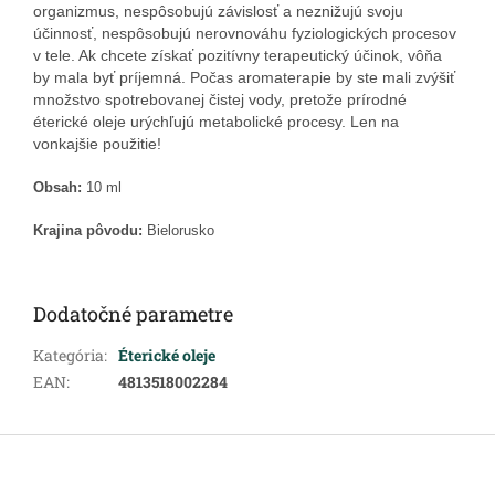
organizmus, nespôsobujú závislosť a neznižujú svoju
účinnosť, nespôsobujú nerovnováhu fyziologických procesov
v tele. Ak chcete získať pozitívny terapeutický účinok, vôňa
by mala byť príjemná. Počas aromaterapie by ste mali zvýšiť
množstvo spotrebovanej čistej vody, pretože prírodné
éterické oleje urýchľujú metabolické procesy. Len na
vonkajšie použitie!
Obsah:
10 ml
Krajina pôvodu:
Bielorusko
Dodatočné parametre
Kategória
:
Éterické oleje
EAN
:
4813518002284
Z
á
p