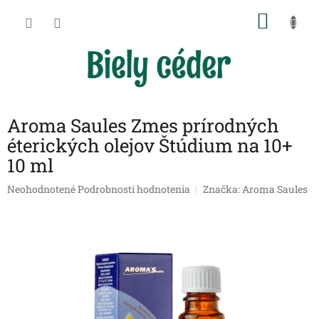
Prejsť
NÁKU
na
obsah
KOŠÍK
Aroma Saules Zmes prírodných
éterických olejov Štúdium na 10+
10 ml
Priemerné
Neohodnotené
Podrobnosti hodnotenia
Značka:
Aroma Saules
hodnotenie
produktu
je
0,0
z
5
hviezdičiek.