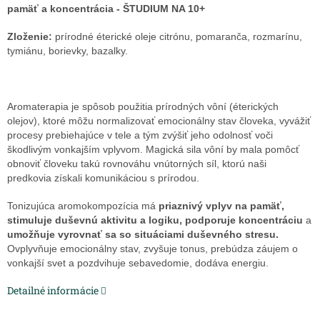
pamäť a koncentrácia - ŠTUDIUM NA 10+
Zloženie:
prírodné éterické oleje citrónu, pomaranča, rozmarínu,
tymiánu, borievky, bazalky.
Aromaterapia je spôsob použitia prírodných vôní (éterických
olejov), ktoré môžu normalizovať emocionálny stav človeka, vyvážiť
procesy prebiehajúce v tele a tým zvýšiť jeho odolnosť voči
škodlivým vonkajším vplyvom. Magická sila vôní by mala pomôcť
obnoviť človeku takú rovnováhu vnútorných síl, ktorú naši
predkovia získali komunikáciou s prírodou.
Tonizujúca aromokompozícia má
priaznivý vplyv na pamäť,
stimuluje duševnú aktivitu a logiku, podporuje koncentráciu
a
umožňuje vyrovnať sa so situáciami duševného stresu.
Ovplyvňuje emocionálny stav, zvyšuje tonus, prebúdza záujem o
vonkajší svet a pozdvihuje sebavedomie, dodáva energiu.
Detailné informácie