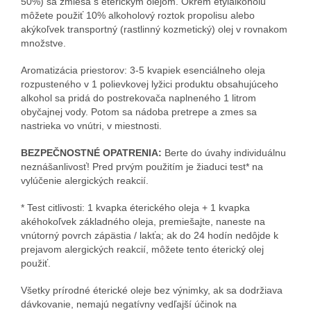
50%) sa zmieša s éterickým olejom. Okrem etylalkoholu
môžete použiť 10% alkoholový roztok propolisu alebo
akýkoľvek transportný (rastlinný kozmetický) olej v rovnakom
množstve.
Aromatizácia priestorov: 3-5 kvapiek esenciálneho oleja
rozpusteného v 1 polievkovej lyžici produktu obsahujúceho
alkohol sa pridá do postrekovača naplneného 1 litrom
obyčajnej vody. Potom sa nádoba pretrepe a zmes sa
nastrieka vo vnútri, v miestnosti.
BEZPEČNOSTNÉ OPATRENIA:
Berte do úvahy individuálnu
neznášanlivosť! Pred prvým použitím je žiaduci test* na
vylúčenie alergických reakcií.
* Test citlivosti: 1 kvapka éterického oleja + 1 kvapka
akéhokoľvek základného oleja, premiešajte, naneste na
vnútorný povrch zápästia / lakťa; ak do 24 hodín nedôjde k
prejavom alergických reakcií, môžete tento éterický olej
použiť.
Všetky prírodné éterické oleje bez výnimky, ak sa dodržiava
dávkovanie, nemajú negatívny vedľajší účinok na