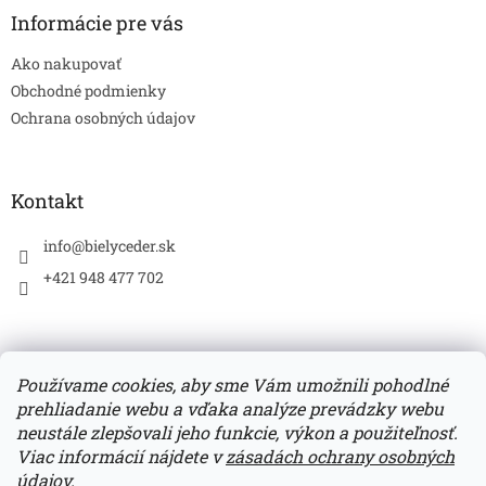
ä
Informácie pre vás
t
Ako nakupovať
i
e
Obchodné podmienky
Ochrana osobných údajov
Kontakt
info
@
bielyceder.sk
+421 948 477 702
Používame cookies, aby sme Vám umožnili pohodlné
prehliadanie webu a vďaka analýze prevádzky webu
Zboží.cz
Heureka.sk
neustále zlepšovali jeho funkcie, výkon a použiteľnosť.
Viac informácií nájdete v
zásadách ochrany osobných
údajov.