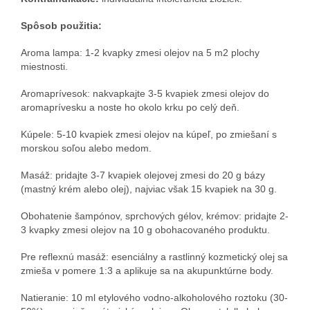
Spôsob použitia:
Aroma lampa: 1-2 kvapky zmesi olejov na 5 m2 plochy
miestnosti.
Aromaprívesok: nakvapkajte 3-5 kvapiek zmesi olejov do
aromaprívesku a noste ho okolo krku po celý deň.
Kúpele: 5-10 kvapiek zmesi olejov na kúpeľ, po zmiešaní s
morskou soľou alebo medom.
Masáž: pridajte 3-7 kvapiek olejovej zmesi do 20 g bázy
(mastný krém alebo olej), najviac však 15 kvapiek na 30 g.
Obohatenie šampónov, sprchových gélov, krémov: pridajte 2-
3 kvapky zmesi olejov na 10 g obohacovaného produktu.
Pre reflexnú masáž: esenciálny a rastlinný kozmetický olej sa
zmieša v pomere 1:3 a aplikuje sa na akupunktúrne body.
Natieranie: 10 ml etylového vodno-alkoholového roztoku (30-