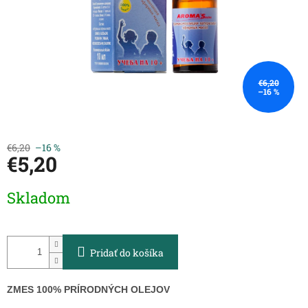
€6,20
–16 %
€6,20
–16 %
€5,20
Jednotková
Skladom
cena:
Pridať do košíka
ZMES 100% PRÍRODNÝCH OLEJOV