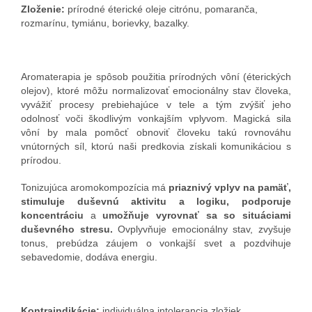
Zloženie:
prírodné éterické oleje citrónu, pomaranča,
rozmarínu, tymiánu, borievky, bazalky.
Aromaterapia je spôsob použitia prírodných vôní (éterických
olejov), ktoré môžu normalizovať emocionálny stav človeka,
vyvážiť procesy prebiehajúce v tele a tým zvýšiť jeho
odolnosť voči škodlivým vonkajším vplyvom. Magická sila
vôní by mala pomôcť obnoviť človeku takú rovnováhu
vnútorných síl, ktorú naši predkovia získali komunikáciou s
prírodou.
Tonizujúca aromokompozícia má
priaznivý vplyv na pamäť,
stimuluje duševnú aktivitu a logiku, podporuje
koncentráciu
a
umožňuje vyrovnať sa so situáciami
duševného stresu.
Ovplyvňuje emocionálny stav, zvyšuje
tonus, prebúdza záujem o vonkajší svet a pozdvihuje
sebavedomie, dodáva energiu.
Kontraindikácie:
individuálna intolerancia zložiek.