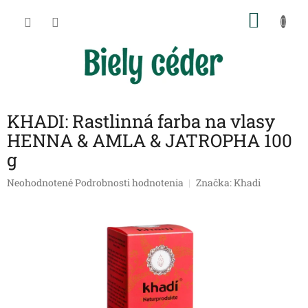
Prejsť
NÁKU
na
obsah
KOŠÍK
KHADI: Rastlinná farba na vlasy
HENNA & AMLA & JATROPHA 100
g
Priemerné
Neohodnotené
Podrobnosti hodnotenia
Značka:
Khadi
hodnotenie
produktu
je
0,0
z
5
hviezdičiek.