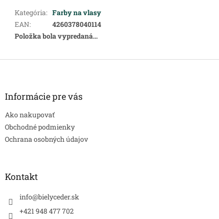
Kategória
:
Farby na vlasy
EAN
:
4260378040114
Položka bola vypredaná…
Z
á
p
ä
Informácie pre vás
t
Ako nakupovať
i
e
Obchodné podmienky
Ochrana osobných údajov
Kontakt
info
@
bielyceder.sk
+421 948 477 702