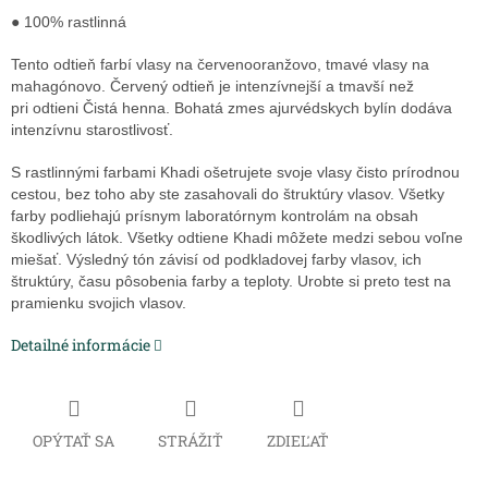
● 100% rastlinná
Tento odtieň farbí vlasy na červenooranžovo, tmavé vlasy na
mahagónovo. Červený odtieň je intenzívnejší a tmavší než
pri odtieni Čistá henna. Bohatá zmes ajurvédskych bylín dodáva
intenzívnu starostlivosť.
S rastlinnými farbami Khadi ošetrujete svoje vlasy čisto prírodnou
cestou, bez toho aby ste zasahovali do štruktúry vlasov. Všetky
farby podliehajú prísnym laboratórnym kontrolám na obsah
škodlivých látok. Všetky odtiene Khadi môžete medzi sebou voľne
miešať. Výsledný tón závisí od podkladovej farby vlasov, ich
štruktúry, času pôsobenia farby a teploty. Urobte si preto test na
pramienku svojich vlasov.
Detailné informácie
OPÝTAŤ SA
STRÁŽIŤ
ZDIEĽAŤ