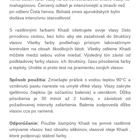
mahagónovo. Červený odtieň je intenzívnejší a tmavší než
pri
odtieni Čistá henna. Bohatá zmes ajurvédskych bylín
dodáva intenzívnu starostlivosť.
S rastlinnými farbami Khadi ošetrujete svoje vlasy čisto
prírodnou cestou, bez toho aby ste zasahovali do štruktúry
vlasov. Všetky farby podliehajú prísnym laboratórnym
kontrolám na obsah škodlivých látok. Všetky odtiene Khadi
môžete medzi sebou voľne miešať. Výsledný tón závisí od
podkladovej farby vlasov, ich štruktúry, času pôsobenia farby
a teploty. Urobte si preto test na pramienku svojich vlasov.
Spôsob použitia:
Zmiešajte prášok s vodou teplou 90°C a
vzniknutú pastu naneste na umyté vlhké vlasy. Vlasy zakryte
igelitovou čiapkou (je súčasťou balenia) a uterákom. Dĺžka
pôsobenia je 30 minút až 2 hodiny, v závislosti od
požadovanej intenzity zafarbenia. Balenie zodpovedá dĺžke
vlasov cca po ramená.
Odporúčanie:
Použite ša
mpóny Khadi na jemné rastlinné
umývanie vlasov, bez obsahu silikónov, vlasové oleje Khadi ,
ktoré podporujú stálosť farby.