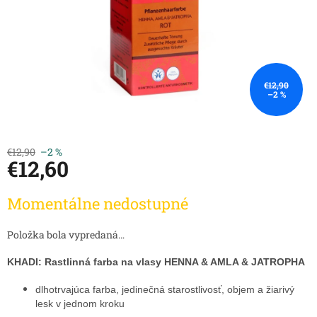
€12,90
–2 %
€12,90
–2 %
€12,60
Jednotková
Momentálne nedostupné
cena:
Položka bola vypredaná…
KHADI: Rastlinná farba na vlasy
HENNA & AMLA & JATROPHA
dlhotrvajúca farba, jedinečná starostlivosť, objem a žiarivý
lesk v jednom kroku