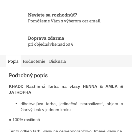
Neviete sa rozhodnúť?
Pomôžeme Vám s výberom cez email.
Doprava zdarma
pri objednávke nad 50 €
Popis
Hodnotenie
Diskusia
Podrobný popis
KHADI: Rastlinná farba na vlasy HENNA & AMLA &
JATROPHA
dlhotrvajúca farba, jedinečná starostlivosť, objem a
žiarivý lesk v jednom kroku
● 100% rastlinná
Tento odtieň farbí vlasy na červenooranžovo, tmavé vlasy na