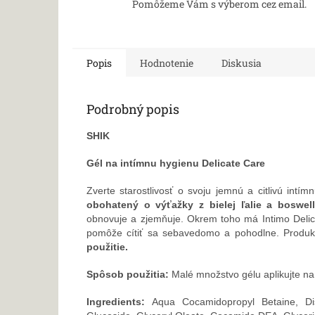
Pomôžeme Vám s výberom cez email.
Popis
Hodnotenie
Diskusia
Podrobný popis
SHIK
Gél na intímnu hygienu Delicate Care
Zverte starostlivosť o svoju jemnú a citlivú intí
obohatený o výťažky z bielej ľalie a boswell
obnovuje a zjemňuje.
Okrem toho má Intimo Deli
pomôže cítiť sa sebavedomo a pohodlne. Produ
použitie.
Spôsob použitia:
Malé množstvo gélu aplikujte na
Ingredients:
Aqua Cocamidopropyl Betaine, Di