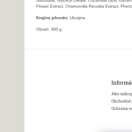
Glucoside, Glyceryl Oleate, Cocamide DEA, Glycerin
Flower Extract, Chamomilla Recutita Extract, Phen
Krajina pôvodu:
Ukrajina
Obsah: 300 g
Z
á
p
ä
t
Informá
i
e
Ako naku
Obchodné
Ochrana o