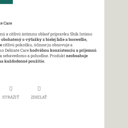
te Care
mnú a citlivú intímnu oblasť prípravku Shik Intimo
e
obohatený o výťažky z bielej ľalie a boswellie,
je
citlivú pokožku, účinne ju obnovuje a
o Delicate Care
hodvábnu konzistenciu a príjemnú
sa sebavedomo a pohodlne. Produkt
neobsahuje
na každodenné použitie.
STRÁŽIŤ
ZDIEĽAŤ