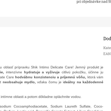
pri objednávke nad 5
Dod
Kate
EAN
mnu oblasť prípravku Shik Intimo Delicate Care! Jemný produkt je
ie,
intenzívne
hydratuje a vyživuje
citlivú pokožku, účinne ju
cate Care
hodvábnu konzistenciu a príjemnú vôňu,
ktorá vám
kt
neobsahuje mydlo,
vďaka čomu je i
deálny na každodenné
 intímne oblasti a potom dôkladne opláchnite vodou.
sodium Cocoamphodiacetate, Sodium Laureth Sulfate, Coco-