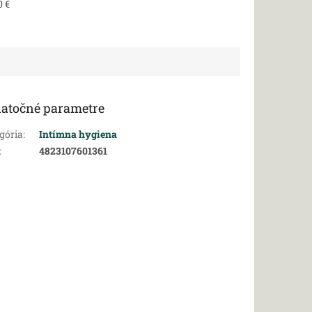
0 €
atočné parametre
gória
:
Intímna hygiena
:
4823107601361