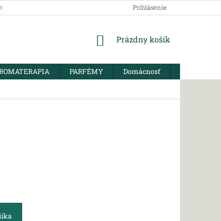
SOBNÝCH ÚDAJOV
Prihlásenie
NÁKUPNÝ
Prázdny košík
KOŠÍK
ROMATERAPIA
PARFÉMY
Domácnosť
BIO KORENI
šíka