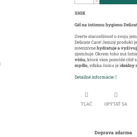
SHIK
Gél na intímnu hygienu Delica
Zverte starostlivosť o svoju je
Delicate Care! Jemný produkt j
intenzívne
hydratuje a vyživu
zjemňuje.
Okrem toho má Intim
vôňu,
ktorá vám pomôže cítiť 
mydlo,
vďaka čomu je i
deálny 
Detailné informácie
TLAČ
OPÝTAŤ SA
Doprava zdarma