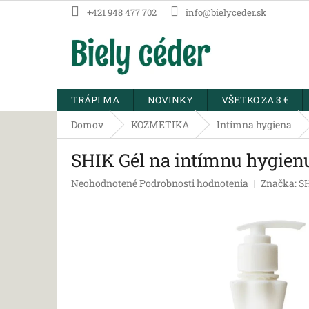
Prejsť
+421 948 477 702
info@bielyceder.sk
na
obsah
TRÁPI MA
NOVINKY
VŠETKO ZA 3 €
Domov
KOZMETIKA
Intímna hygiena
SHIK Gél na intímnu hygienu
Priemerné
Neohodnotené
Podrobnosti hodnotenia
Značka:
S
hodnotenie
produktu
je
0,0
z
5
hviezdičiek.