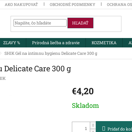
AKO NAKUPOVAŤ
OBCHODNÉ PODMIENKY
OCHRANA O
HĽADAŤ
ZĽAVY %
Prírodná liečba a zdravie
KOZMETIKA
A
SHIK Gél na intímnu hygienu Delicate Care 300 g
 Delicate Care 300 g
HIK
€4,20
Jednotková
Skladom
cena:
Pridať do ko