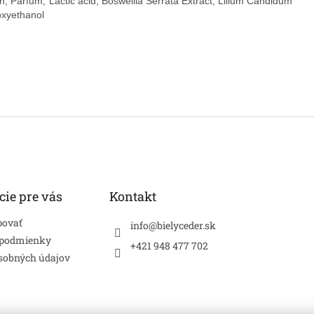
, Parfum, Lactic acid, Boswellia Serrata Extract, Lilium Candidum
oxyethanol
cie pre vás
Kontakt
povať
info
@
bielyceder.sk
 podmienky
+421 948 477 702
sobných údajov