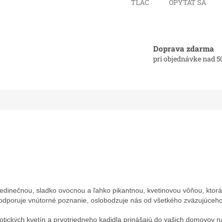
TLAČ
OPÝTAŤ SA
Doprava zdarma
pri objednávke nad 5
 jedinečnou, sladko
ovocnou a ľahko pikantnou, kvetinovou vôňou, ktor
odporuje vnútorné poznanie, oslobodzuje nás od všetkého
zväzujúceh
otických kvetín a prvotriedneho kadidla prinášajú do vašich domovov 