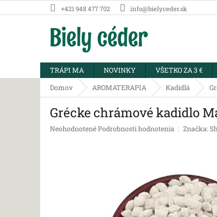
Prejsť
+421 948 477 702
info@bielyceder.sk
na
obsah
TRÁPI MA
NOVINKY
VŠETKO ZA 3 €
Domov
AROMATERAPIA
Kadidlá
Gr
Grécke chrámové kadidlo Ma
Priemerné
Neohodnotené
Podrobnosti hodnotenia
Značka:
Sh
hodnotenie
produktu
je
0,0
z
5
hviezdičiek.