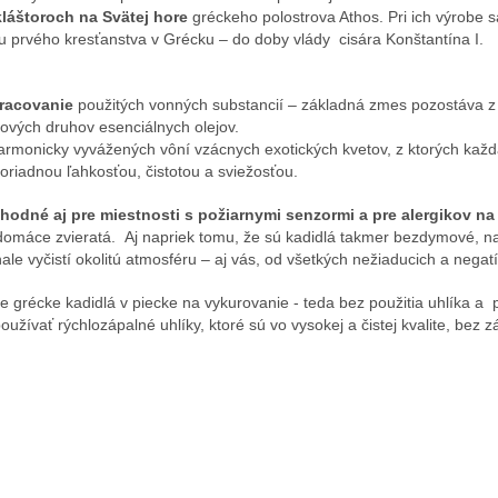
láštoroch na Svätej hore
gréckeho polostrova Athos. Pri ich výrobe 
u prvého kresťanstva v Grécku – do doby vlády cisára Konštantína I.
pracovanie
použitých vonných
substancií – základná zmes pozostáva z 
erových druhov esenciálnych
olejov.
 harmonicky vyvážených vôní
vzácnych exotických kvetov, z ktorých každ
riadnou ľahkosťou, čistotou a sviežosťou.
hodné aj pre miestnosti s
požiarnymi senzormi a pre alergikov n
domáce zvieratá.
Aj napriek tomu, že sú kadidlá takmer bezdymové, nap
ale vyčistí okolitú atmosféru –
aj vás, od všetkých nežiaducich a negatí
 grécke kadidlá v piecke na vykurovanie - teda bez použitia uhlíka a 
žívať rýchlozápalné uhlíky, ktoré sú vo vysokej a čistej kvalite, bez 