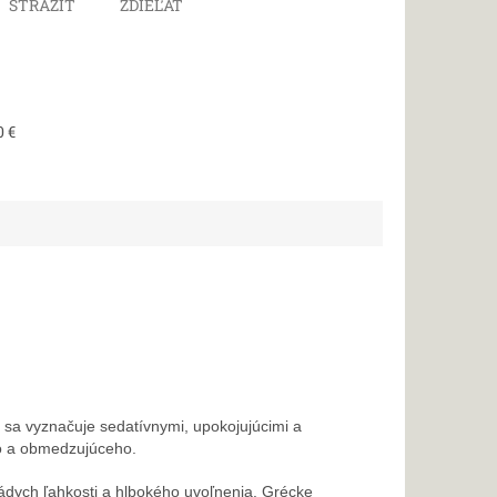
STRÁŽIŤ
ZDIEĽAŤ
0 €
á sa vyznačuje
sedatívnymi, upokojujúcimi a
o a obmedzujúceho.
nádych ľahkosti a hlbokého uvoľnenia. Grécke