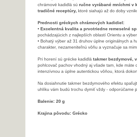
chrámové kadidlá sú
ručne vyrábané mníchmi v k
tradičné receptúry,
ktoré siahajú až do doby vznik
Prednosti gréckych chrámových kadidiel:
•
Excelentná kvalita a prvotriedne remeselné s
pochádzajúcich z najlepších oblastí Orientu a výb
• Bohatý výber až 31 druhov úplne originálnych a
charakter,
nezameniteľnú vôňu a vyznačuje sa mimo
Pri horení sú grécke kadidlá
takmer bezdymové, v
pohlcovač pachov vhodný aj všade tam, kde máte 
intenzívnou a úplne autentickou vôňou, ktorá dokon
Na dosiahnutie takmer bezdymového efektu spaľujte
uhlíku vám budú trochu dymiť vždy - odporúčame pou
Balenie: 20 g
Krajina pôvodu: Grécko