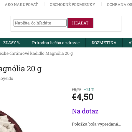
AKO NAKUPOVAŤ
OBCHODNÉ PODMIENKY
OCHRANA O
HĽADAŤ
ZĽAVY %
Prírodná liečba a zdravie
KOZMETIKA
A
écke chrámové kadidlo Magnólia 20 g
gnólia 20 g
oyeido
€5,75
–21 %
€4,50
Jednotková
Na dotaz
cena:
Položka bola vypredaná…