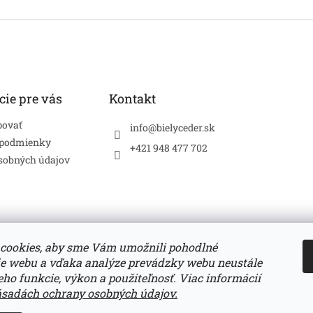
cie pre vás
Kontakt
povať
info
@
bielyceder.sk
 podmienky
+421 948 477 702
sobných údajov
cookies, aby sme Vám umožnili pohodlné
ie webu a vďaka analýze prevádzky webu neustále
Zboží.cz
Heureka.sk
jeho funkcie, výkon a použiteľnosť. Viac informácií
ásadách ochrany osobných údajov.