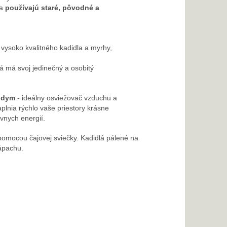
sa
používajú staré, pôvodné a
vysoko kvalitného kadidla a myrhy,
á má svoj jedinečný a osobitý
a dym
- ideálny osviežovač vzduchu a
lnia rýchlo vaše priestory krásne
vnych energií.
pomocou čajovej sviečky. Kadidlá pálené na
zápachu.