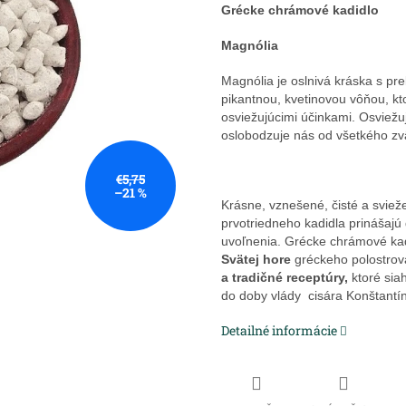
Grécke chrámové kadidlo
Magnólia
Magnólia je oslnivá kráska s pr
pikantnou, kvetinovou vôňou, kt
osviežujúcimi účinkami. Osviežu
oslobodzuje nás od všetkého z
€5,75
–21 %
Krásne, vznešené, čisté a sviež
prvotriedneho kadidla prinášaj
uvoľnenia. Grécke chrámové ka
Svätej hore
gréckeho polostrova
a tradičné receptúry,
ktoré sia
do doby vlády cisára Konštantín
Detailné informácie