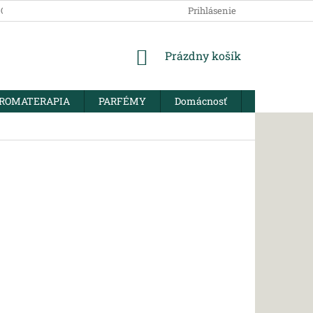
SOBNÝCH ÚDAJOV
Prihlásenie
NÁKUPNÝ
Prázdny košík
KOŠÍK
ROMATERAPIA
PARFÉMY
Domácnosť
BIO KORENI