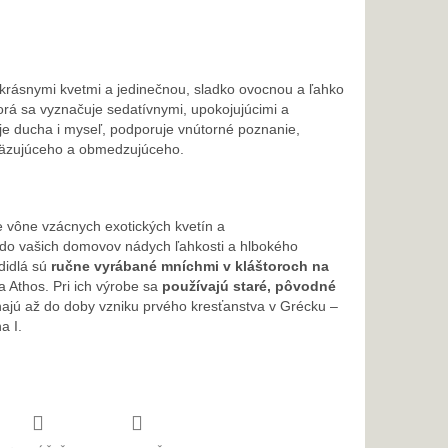
ekrásnymi kvetmi a jedinečnou, sladko ovocnou a ľahko
orá sa vyznačuje sedatívnymi, upokojujúcimi a
je ducha i myseľ, podporuje vnútorné poznanie,
väzujúceho a obmedzujúceho.
e vône vzácnych exotických kvetín a
ú do vašich domovov nádych ľahkosti a hlbokého
didlá sú
ručne vyrábané mníchmi v kláštoroch na
 Athos. Pri ich výrobe sa
používajú staré, pôvodné
hajú až do doby vzniku prvého kresťanstva v Grécku –
a I.