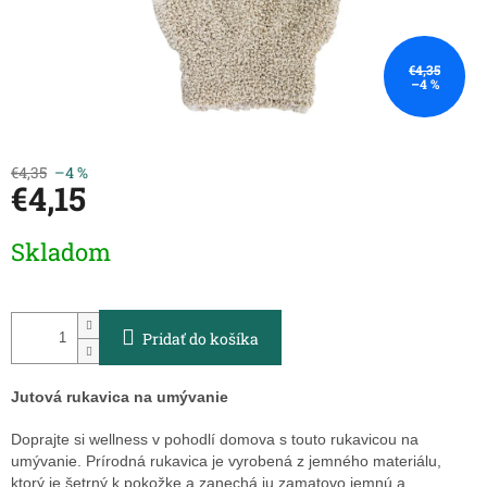
€4,35
–4 %
€4,35
–4 %
€4,15
Jednotková
Skladom
cena:
Pridať do košíka
Jutová rukavica na umývanie
Doprajte si wellness v pohodlí domova s touto rukavicou na
umývanie. Prírodná rukavica je vyrobená z jemného materiálu,
ktorý je šetrný k pokožke a zanechá ju zamatovo jemnú a