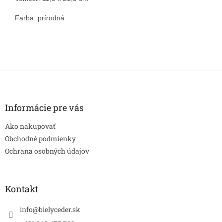
Farba: prírodná
Z
á
p
ä
Informácie pre vás
t
Ako nakupovať
i
e
Obchodné podmienky
Ochrana osobných údajov
Kontakt
info
@
bielyceder.sk