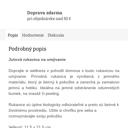
Doprava zdarma
pri objednávke nad 50 €
Popis
Hodnotenie
Diskusia
Podrobný popis
Jutová rukavica na umývanie
Doprajte si wellness v pohodlí domova s touto rukavicou na
umývanie.
Prírodná rukavica je vyrobená z jemného
materiálu, ktorý je šetrný k pokožke a zanechá ju zamatovo
jemnú a hebkú.
Ideálna na jemné odstránenie odumretých
buniek, na masáž či peeling.
Rukavice sú úplne biologicky odbúrateľné a preto sú šetrné k
životnému prostrediu. Užite si chvíľku pre seba a
rozmaznávajte svoju pokožku
Veľkosť: 11,5 x 21,5 cm