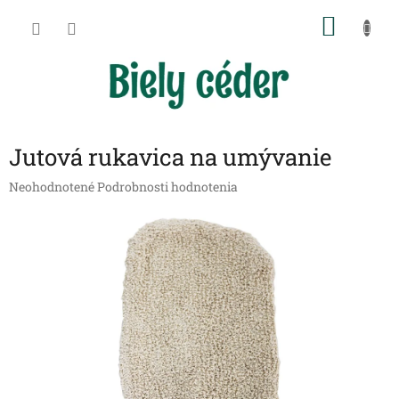
Prejsť
NÁKU
na
obsah
KOŠÍK
Jutová rukavica na umývanie
Priemerné
Neohodnotené
Podrobnosti hodnotenia
hodnotenie
produktu
je
0,0
z
5
hviezdičiek.