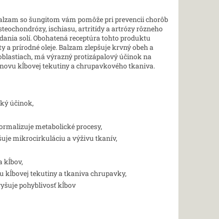
balzam so šungitom vám pomôže pri prevencii chorôb
steochondrózy, ischiasu, artritídy a artrózy rôzneho
dania solí. Obohatená receptúra tohto produktu
ty a prírodné oleje. Balzam zlepšuje krvný obeh a
blastiach, má výrazný protizápalový účinok na
bnovu kĺbovej tekutiny a chrupavkového tkaniva.
cký účinok,
normalizuje metabolické procesy,
šuje mikrocirkuláciu a výživu tkanív,
a kĺbov,
 kĺbovej tekutiny a tkaniva chrupavky,
vyšuje pohyblivosť kĺbov