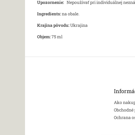
Upozornenie:
Nepoužívať pri individuálnej nezn
Ingredients:
na obale.
Krajina pôvodu:
Ukrajina
Objem:
75 ml
Z
á
p
ä
t
Informá
i
e
Ako naku
Obchodné
Ochrana o