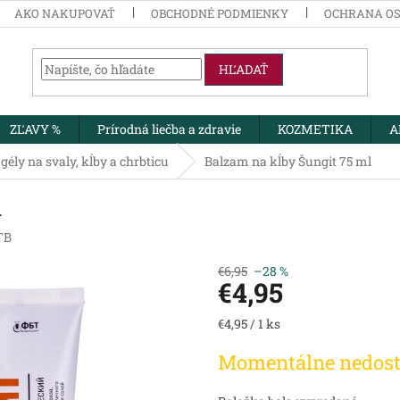
AKO NAKUPOVAŤ
OBCHODNÉ PODMIENKY
OCHRANA O
HĽADAŤ
ZĽAVY %
Prírodná liečba a zdravie
KOZMETIKA
A
gély na svaly, kĺby a chrbticu
Balzam na kĺby Šungit 75 ml
l
TB
€6,95
–28 %
€4,95
Jednotková
€4,95 / 1 ks
cena:
Momentálne nedos