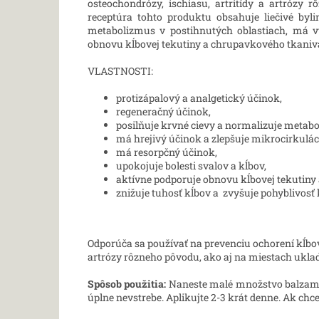
osteochondrózy, ischiasu, artritídy a artrózy
receptúra tohto produktu obsahuje liečivé byl
metabolizmus v postihnutých oblastiach, má v
obnovu kĺbovej tekutiny a chrupavkového tkaniv
VLASTNOSTI:
protizápalový a analgetický účinok,
regeneračný účinok,
posilňuje krvné cievy a normalizuje metabo
má hrejivý účinok a zlepšuje mikrocirkuláci
má resorpčný účinok,
upokojuje bolesti svalov a kĺbov,
aktívne podporuje obnovu kĺbovej tekutiny
znižuje tuhosť kĺbov a zvyšuje pohyblivosť
Odporúča sa používať na prevenciu ochorení kĺbov 
artrózy rôzneho pôvodu, ako aj na miestach uklad
Spôsob použitia:
Naneste malé množstvo balzam
úplne nevstrebe. Aplikujte 2-3 krát denne. Ak chc