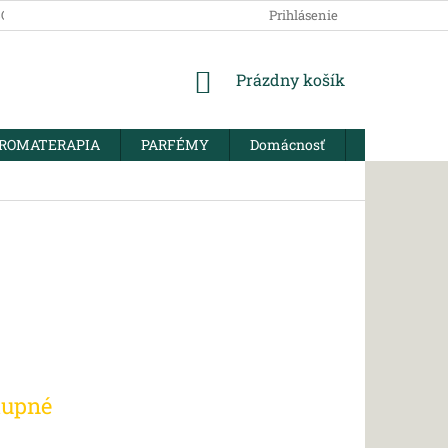
SOBNÝCH ÚDAJOV
Prihlásenie
NÁKUPNÝ
Prázdny košík
KOŠÍK
ROMATERAPIA
PARFÉMY
Domácnosť
BIO KORENI
tupné