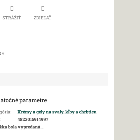
STRÁŽIŤ
ZDIEĽAŤ
0 €
atočné parametre
gória
:
Krémy a gély na svaly, kĺby a chrbticu
:
4823015914997
žka bola vypredaná…