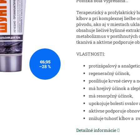
Položka bola vypredaná…
Terapeutický a profylaktický 
kĺbov a pri komplexnej liečbe o
pôvodu, ako aj v miestach ukla
obsahuje liečivé bylinné extrak
metabolizmus v postihnutých o
tkanivá a aktívne podporuje o
VLASTNOSTI:
€6,95
protizápalový a analgeti
–28 %
regeneračný účinok,
posilňuje krvné cievy a 
má hrejivý účinok a zlep
má resorpčný účinok,
upokojuje bolesti svalov 
aktívne podporuje obnovu
znižuje tuhosť kĺbov a z
Detailné informácie