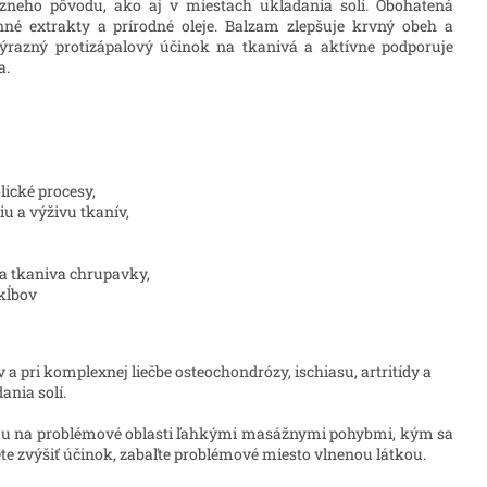
 rôzneho pôvodu, ako aj v miestach ukladania solí. Obohatená
inné extrakty a prírodné oleje. Balzam zlepšuje krvný obeh a
ýrazný protizápalový účinok na tkanivá a aktívne podporuje
a.
lické procesy,
u a výživu tkanív,
 a tkaniva chrupavky,
 kĺbov
a pri komplexnej liečbe osteochondrózy, ischiasu, artritídy a
ania solí.
u na problémové oblasti ľahkými masážnymi pohybmi, kým sa
ete zvýšiť účinok, zabaľte problémové miesto vlnenou látkou.