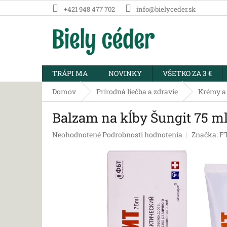
Prejsť
+421 948 477 702
info@bielyceder.sk
na
obsah
TRÁPI MA
NOVINKY
VŠETKO ZA 3 €
Domov
Prírodná liečba a zdravie
Krémy a 
Balzam na kĺby Šungit 75 m
Priemerné
Neohodnotené
Podrobnosti hodnotenia
Značka:
F
hodnotenie
produktu
je
0,0
z
5
hviezdičiek.