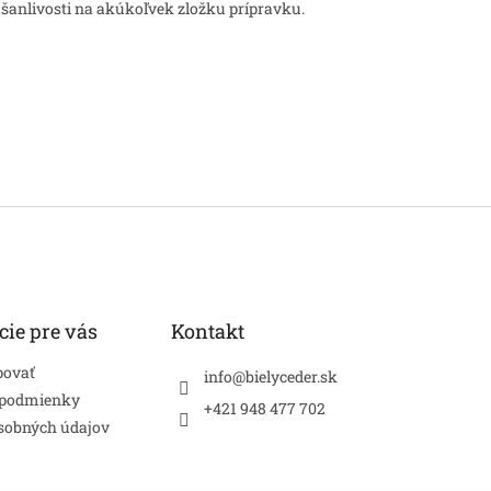
ášanlivosti na akúkoľvek zložku prípravku.
cie pre vás
Kontakt
povať
info
@
bielyceder.sk
 podmienky
+421 948 477 702
sobných údajov