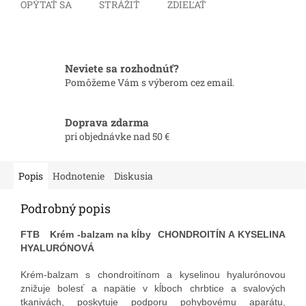
OPÝTAŤ SA
STRÁŽIŤ
ZDIEĽAŤ
Neviete sa rozhodnúť?
Pomôžeme Vám s výberom cez email.
Doprava zdarma
pri objednávke nad 50 €
Popis
Hodnotenie
Diskusia
Podrobný popis
FTB Krém -balzam na kĺby CHONDROITÍN A KYSELINA
HYALURÓNOVÁ
Krém-balzam s chondroitínom a kyselinou hyalurónovou
znižuje bolesť a napätie v kĺboch chrbtice a svalových
tkanivách, poskytuje podporu pohybovému aparátu,