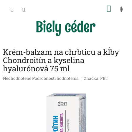
Prejsť
NÁKU
na
obsah
KOŠÍK
Krém-balzam na chrbticu a kĺby
Chondroitín a kyselina
hyalurónová 75 ml
Priemerné
Neohodnotené
Podrobnosti hodnotenia
Značka:
FBT
hodnotenie
produktu
je
0,0
z
5
hviezdičiek.