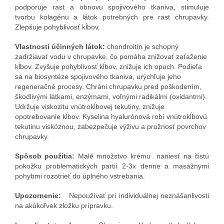
podporuje rast a obnovu spojivového tkaniva, stimuluje
tvorbu kolagénu a látok potrebných pre rast chrupavky.
Zlepšuje pohyblivosť kĺbov.
Vlastnosti účinných látok:
chondroitín je schopný
zadržiavať vodu v chrupavke, čo pomáha znižovať zaťaženie
kĺbov. Zvyšuje pohyblivosť kĺbov, znižuje ich opuch. Podieľa
sa na biosyntéze spojivového tkaniva, urýchľuje jeho
regeneračné procesy. Chráni chrupavku pred poškodením,
škodlivými látkami, enzýmami, voľnými radikálmi (oxidantmi).
Udržuje viskozitu vnútrokĺbovej tekutiny, znižuje
opotrebovanie kĺbov. Kyselina hyalurónová robí vnútrokĺbovú
tekutinu viskóznou, zabezpečuje výživu a pružnosť povrchov
chrupavky.
Spôsob použitia:
Malé množstvo krému naniesť na čistú
pokožku problematických partií 2-3x denne a masážnymi
pohybmi rozotrieť do úplného vstrebania.
Upozornenie:
Nepoužívať pri individuálnej neznášanlivosti
na akúkoľvek zložku prípravku.