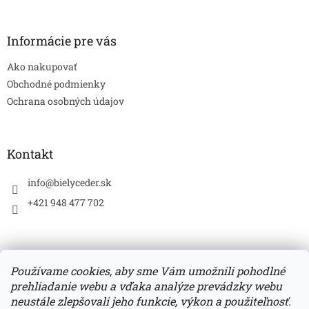
á
p
ä
Informácie pre vás
t
Ako nakupovať
i
e
Obchodné podmienky
Ochrana osobných údajov
Kontakt
info
@
bielyceder.sk
+421 948 477 702
Používame cookies, aby sme Vám umožnili pohodlné
prehliadanie webu a vďaka analýze prevádzky webu
Zboží.cz
Heureka.sk
neustále zlepšovali jeho funkcie, výkon a použiteľnosť.