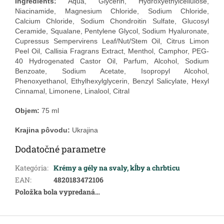
Ingredients:
Aqua, Glycerin, Hydroxyethylcellulose,
Niacinamide, Magnesium Chloride, Sodium Chloride,
Calcium Chloride, Sodium Chondroitin Sulfate, Glucosyl
Ceramide, Squalane, Pentylene Glycol, Sodium Hyaluronate,
Cupressus Sempervirens Leaf/Nut/Stem Oil, Citrus Limon
Peel Oil, Callisia Fragrans Extract, Menthol, Camphor, PEG-
40 Hydrogenated Castor Oil, Parfum, Alcohol, Sodium
Benzoate, Sodium Acetate, Isopropyl Alcohol,
Phenoxyethanol, Ethylhexylglycerin, Benzyl Salicylate, Hexyl
Cinnamal, Limonene, Linalool, Citral
Objem:
75 ml
Krajina pôvodu:
Ukrajina
Dodatočné parametre
Kategória
:
Krémy a gély na svaly, kĺby a chrbticu
EAN
:
4820183472106
Položka bola vypredaná…
Z