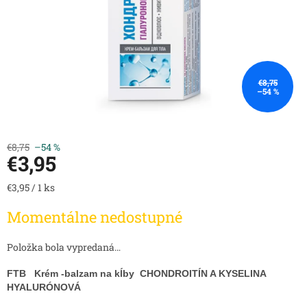
€8,75
–54 %
€8,75
–54 %
€3,95
Jednotková
€3,95 / 1 ks
cena:
Momentálne nedostupné
Položka bola vypredaná…
FTB Krém -balzam na kĺby CHONDROITÍN A KYSELINA
HYALURÓNOVÁ