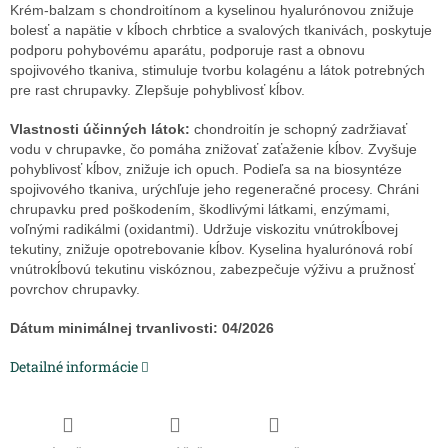
Krém-balzam s chondroitínom a kyselinou hyalurónovou znižuje
bolesť a napätie v kĺboch chrbtice a svalových tkanivách, poskytuje
podporu pohybovému aparátu, podporuje rast a obnovu
spojivového tkaniva, stimuluje tvorbu kolagénu a látok potrebných
pre rast chrupavky. Zlepšuje pohyblivosť kĺbov.
Vlastnosti účinných látok:
chondroitín je schopný zadržiavať
vodu v chrupavke, čo pomáha znižovať zaťaženie kĺbov. Zvyšuje
pohyblivosť kĺbov, znižuje ich opuch. Podieľa sa na biosyntéze
spojivového tkaniva, urýchľuje jeho regeneračné procesy. Chráni
chrupavku pred poškodením, škodlivými látkami, enzýmami,
voľnými radikálmi (oxidantmi). Udržuje viskozitu vnútrokĺbovej
tekutiny, znižuje opotrebovanie kĺbov. Kyselina hyalurónová robí
vnútrokĺbovú tekutinu viskóznou, zabezpečuje výživu a pružnosť
povrchov chrupavky.
Dátum minimálnej trvanlivosti: 04/2026
Detailné informácie