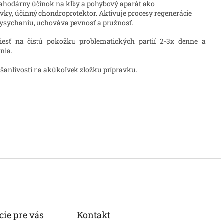
lahodárny účinok na kĺby a pohybový aparát ako
pavky, účinný chondroprotektor. Aktivuje procesy regenerácie
 vysychaniu, uchováva pevnosť a pružnosť.
ť na čistú pokožku problematických partií 2-3x denne a
nia.
šanlivosti na akúkoľvek zložku prípravku.
cie pre vás
Kontakt