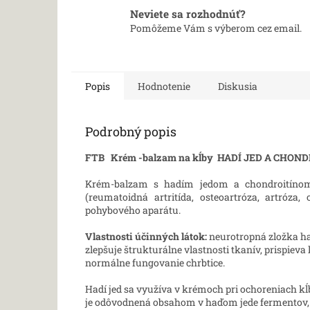
Neviete sa rozhodnúť?
Pomôžeme Vám s výberom cez email.
Popis
Hodnotenie
Diskusia
Podrobný popis
FTB Krém -balzam na kĺby HADÍ JED A CHON
Krém-balzam s hadím jedom a chondroitínom
(reumatoidná artritída, osteoartróza, artróza,
pohybového aparátu.
Vlastnosti účinných látok:
neurotropná zložka had
zlepšuje štrukturálne vlastnosti tkanív, prispieva 
normálne fungovanie chrbtice.
Hadí jed sa využíva v krémoch pri ochoreniach kĺb
je odôvodnená obsahom v haďom jede fermentov, m