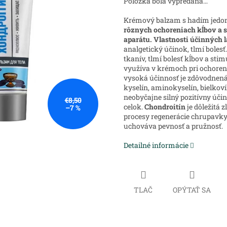
Položka bola vypredaná…
Krémový balzam s hadím jedo
rôznych ochoreniach kĺbov
a 
aparátu.
Vlastnosti účinných l
analgetický účinok, tlmí bolesť.
tkanív, tlmí bolesť kĺbov a st
využíva v krémoch pri ochoreni
vysoká účinnosť je zdôvodnen
kyselín, aminokyselín, bielkov
neobyčajne silný pozitívny úči
€8,50
celok.
Chondroitín
je dôležitá 
–7 %
procesy regenerácie chrupavky,
uchováva pevnosť a pružnosť.
Detailné informácie
TLAČ
OPÝTAŤ SA