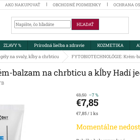
AKO NAKUPOVAŤ
OBCHODNÉ PODMIENKY
OCHRANA O
HĽADAŤ
ZĽAVY %
Prírodná liečba a zdravie
KOZMETIKA
A
gély na svaly, kĺby a chrbticu
FYTOBIOTECHNOLÓGIE: Krém-balza
balzam na chrbticu a kĺby Hadí jed
TB
€8,50
–7 %
€7,85
Jednotková
€7,85 / 1 ks
cena:
Momentálne nedos