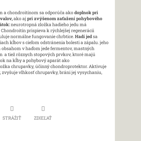
m a chondroitínom sa odporúča ako
doplnok pri
svalov,
ako aj
pri zvýšenom zaťažení pohybového
átok:
neurotropná zložka hadieho jedu má
 Chondroitín prispieva k rýchlejšej regenerácii
imuluje normálne fungovanie chrbtice.
Hadí jed
sa
ach kĺbov s cieľom odstránenia bolesti a zápalu. jeho
á obsahom v haďom jede fermentov, mastných
ín a tiež rôznych stopových prvkov, ktoré majú
nok na kĺby a pohybový aparát ako
zložka chrupavky, účinný chondroprotektor. Aktivuje
 zvyšuje vlhkosť chrupavky, bráni jej vysychaniu,
STRÁŽIŤ
ZDIEĽAŤ