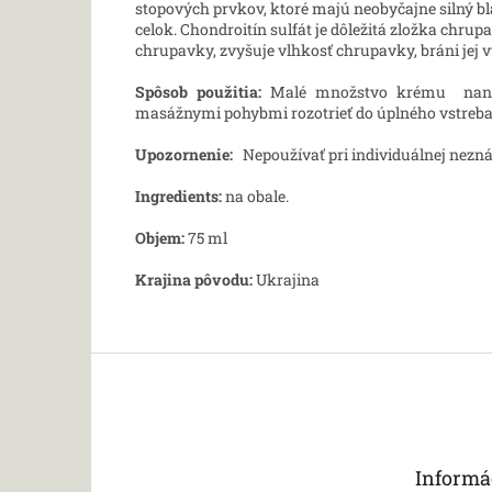
stopových prvkov, ktoré majú neobyčajne silný b
celok. Chondroitín sulfát je dôležitá zložka chru
chrupavky, zvyšuje vlhkosť chrupavky, bráni jej
Spôsob použitia:
Malé množstvo krému nanies
masážnymi pohybmi rozotrieť do úplného vstreba
Upozornenie:
Nepoužívať pri individuálnej nezná
Ingredients:
na obale.
Objem:
75 ml
Krajina pôvodu:
Ukrajina
Z
á
p
ä
t
Informá
i