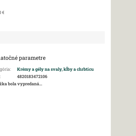
0 €
atočné parametre
gória
:
Krémy a gély na svaly, kĺby a chrbticu
:
4820183472106
žka bola vypredaná…