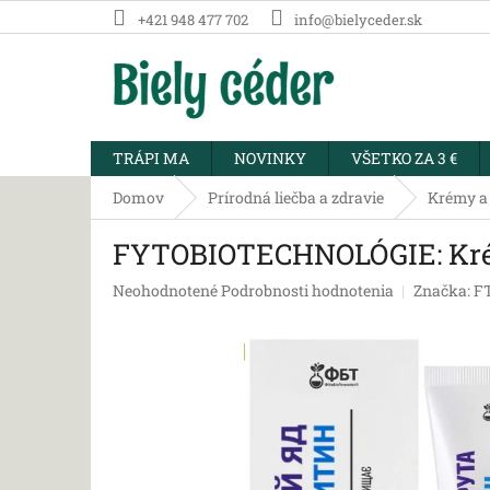
Prejsť
+421 948 477 702
info@bielyceder.sk
na
obsah
TRÁPI MA
NOVINKY
VŠETKO ZA 3 €
Domov
Prírodná liečba a zdravie
Krémy a 
FYTOBIOTECHNOLÓGIE: Krém-
Priemerné
Neohodnotené
Podrobnosti hodnotenia
Značka:
F
hodnotenie
produktu
je
0,0
z
5
hviezdičiek.