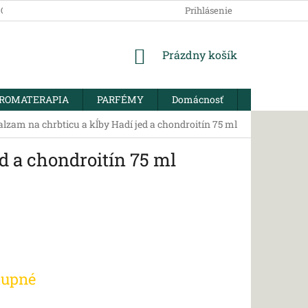
SOBNÝCH ÚDAJOV
Prihlásenie
NÁKUPNÝ
Prázdny košík
KOŠÍK
ROMATERAPIA
PARFÉMY
Domácnosť
BIO KORENI
m na chrbticu a kĺby Hadí jed a chondroitín 75 ml
 a chondroitín 75 ml
tupné