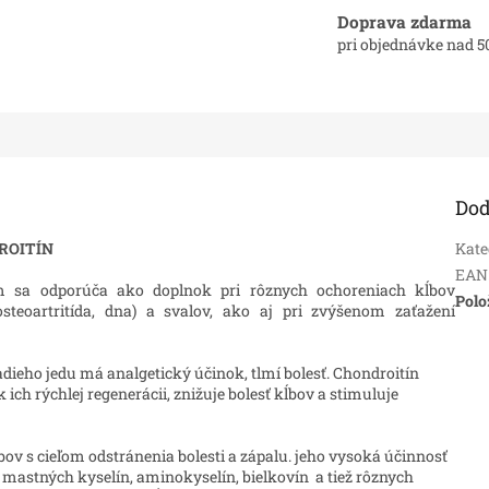
Doprava zdarma
pri objednávke nad 5
Dod
DROITÍN
Kate
EAN
 sa odporúča ako doplnok pri rôznych ochoreniach kĺbov
Polo
 osteoartritída, dna) a svalov, ako aj pri zvýšenom zaťažení
ieho jedu má analgetický účinok, tlmí bolesť. Chondroitín
k ich rýchlej regenerácii, znižuje bolesť kĺbov a stimuluje
ov s cieľom odstránenia bolesti a zápalu. jeho vysoká účinnosť
astných kyselín, aminokyselín, bielkovín a tiež rôznych