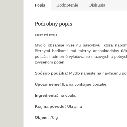
Popis
Hodnotenie
Diskusia
Podrobný popis
Salicylové mydlo
Mydlo obsahuje kyselinu salicylovú, ktorá napo
čiernymi bodkami, má mierny antibakteriálny úči
potlačiť nadmerné vylučovanie mazových a potných 
zvýšenom potení.
Spôsob použitia:
Mydlo naneste na navlhčenú pok
Upozornenie:
Iba na vonkajšie použitie.
Ingredients:
na obale.
Krajina pôvodu:
Ukrajina
Objem:
70 g