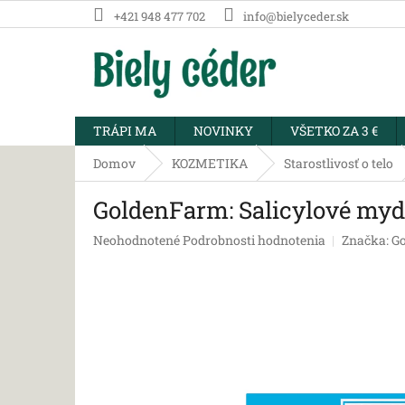
Prejsť
+421 948 477 702
info@bielyceder.sk
na
obsah
TRÁPI MA
NOVINKY
VŠETKO ZA 3 €
Domov
KOZMETIKA
Starostlivosť o telo
GoldenFarm: Salicylové mydlo
Priemerné
Neohodnotené
Podrobnosti hodnotenia
Značka:
G
hodnotenie
produktu
je
0,0
z
5
hviezdičiek.