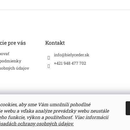
cie pre vás
Kontakt
povať
info
@
bielyceder.sk
 podmienky
+421 948 477 702
sobných údajov
cookies, aby sme Vám umožnili pohodlné
ie webu a vďaka analýze prevádzky webu neustále
Zboží.cz
Heureka.sk
jeho funkcie, výkon a použiteľnosť. Viac informácií
ásadách ochrany osobných údajov.