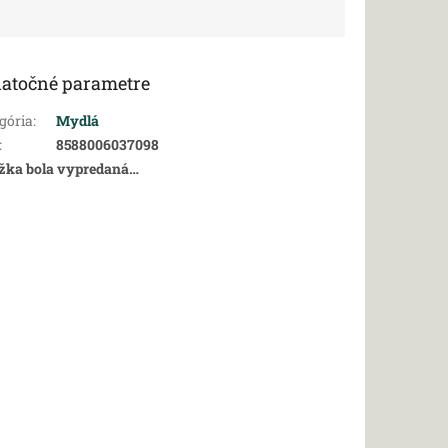
atočné parametre
gória
:
Mydlá
:
8588006037098
žka bola vypredaná…