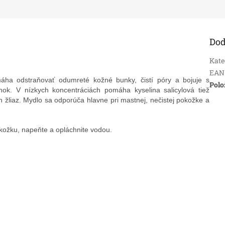
Dod
Kate
EAN
máha odstraňovať odumreté kožné bunky, čistí póry a bojuje s
Polo
nok. V nízkych koncentráciách pomáha kyselina salicylová tiež
žliaz. Mydlo sa odporúča hlavne pri mastnej, nečistej pokožke a
ožku, napeňte a opláchnite vodou.