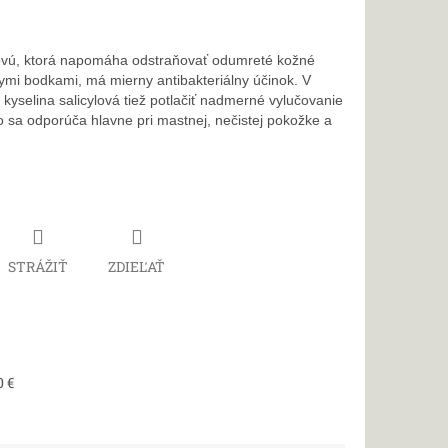
lovú, ktorá napomáha odstraňovať odumreté kožné
rnymi bodkami, má mierny antibakteriálny účinok. V
yselina salicylová tiež potlačiť nadmerné vylučovanie
 sa odporúča hlavne pri mastnej, nečistej pokožke a
STRÁŽIŤ
ZDIEĽAŤ
0 €