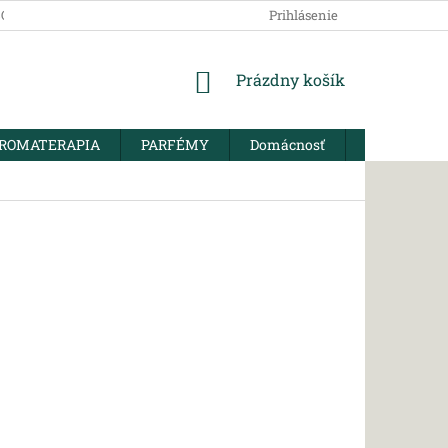
SOBNÝCH ÚDAJOV
Prihlásenie
NÁKUPNÝ
Prázdny košík
KOŠÍK
ROMATERAPIA
PARFÉMY
Domácnosť
BIO KORENI