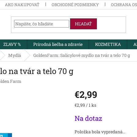
AKO NAKUPOVAŤ
OBCHODNÉ PODMIENKY
OCHRANA O
HĽADAŤ
ZĽAVY %
Prírodná liečba a zdravie
KOZMETIKA
A
Mydlá
GoldenFarm: Salicylové mydlo na tvár a telo 70 g
 na tvár a telo 70 g
olden Farm
€2,99
Jednotková
€2,99 / 1 ks
cena:
Na dotaz
Položka bola vypredaná…