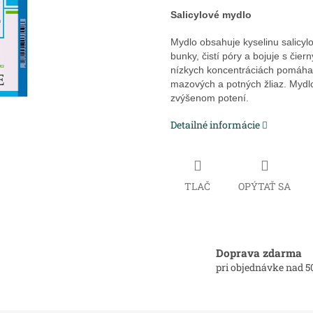
Salicylové mydlo
Mydlo obsahuje kyselinu salicy
bunky, čistí póry a bojuje s čie
nízkych koncentráciách pomáha k
mazových a potných žliaz. Mydlo
zvýšenom potení.
Detailné informácie
TLAČ
OPÝTAŤ SA
Doprava zdarma
pri objednávke nad 5