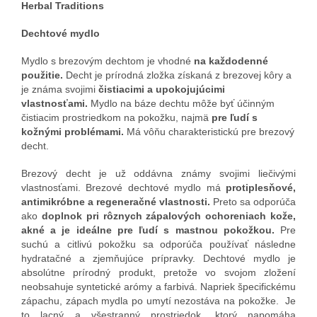
Herbal Traditions
Dechtové mydlo
Mydlo s brezovým dechtom je vhodné
na každodenné
použitie.
Decht je prírodná zložka získaná z brezovej kôry a
je známa svojimi
čistiacimi a upokojujúcimi
vlastnosťami.
Mydlo na báze dechtu môže byť účinným
čistiacim prostriedkom na pokožku, najmä
pre ľudí s
kožnými problémami.
Má vôňu charakteristickú pre brezový
decht.
Brezový decht je už oddávna známy svojimi liečivými
vlastnosťami. Brezové dechtové mydlo má
protiplesňové,
antimikróbne a regeneračné vlastnosti.
Preto sa odporúča
ako
doplnok pri rôznych zápalových ochoreniach kože,
akné a je ideálne pre ľudí s mastnou pokožkou.
Pre
suchú a citlivú pokožku sa odporúča používať následne
hydratačné a zjemňujúce prípravky. Dechtové mydlo je
absolútne prírodný produkt, pretože vo svojom zložení
neobsahuje syntetické arómy a farbivá. Napriek špecifickému
zápachu, zápach mydla po umytí nezostáva na pokožke. Je
to lacný a všestranný prostriedok, ktorý napomáha