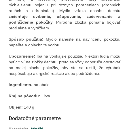
rýchlejšiemu hojeniu pri rôznych poraneniach (drobných
ranách a odreninách). Mydlo vďaka obsahu dechtu
zmierňuje svrbenie, ošupovanie, začervenanie a
podráždenie pokožky.
Prírodná zložka pomáha bojovať
proti akné a vyrážkam.
Spôsob použitia:
Mydlo naneste na navlhčenú pokožku,
napeňte a opláchnite vodou.
Upozornenie:
Iba na vonkajšie použitie. Niektorí ľudia môžu
byť citliví na zložky dechtu, preto sa vždy odporúča otestovať
na malej ploche pokožky, aby ste sa uistili, že výrobok
nespôsobuje alergické reakcie alebo podráždenie.
Ingredients:
na obale.
Krajina pôvodu:
Litva
Objem:
140 g
Dodatočné parametre
Kategória
:
Mydlá