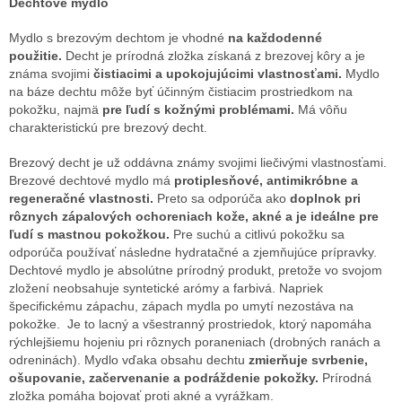
Dechtové mydlo
Mydlo s brezovým dechtom je vhodné
na každodenné
použitie.
Decht je prírodná zložka získaná z brezovej kôry a je
známa svojimi
čistiacimi a upokojujúcimi vlastnosťami.
Mydlo
na báze dechtu môže byť účinným čistiacim prostriedkom na
pokožku, najmä
pre ľudí s kožnými problémami.
Má vôňu
charakteristickú pre brezový decht.
Brezový decht je už oddávna známy svojimi liečivými vlastnosťami.
Brezové dechtové mydlo má
protiplesňové, antimikróbne a
regeneračné vlastnosti.
Preto sa odporúča ako
doplnok pri
rôznych zápalových ochoreniach kože, akné a je ideálne pre
ľudí s mastnou pokožkou.
Pre suchú a citlivú pokožku sa
odporúča používať následne hydratačné a zjemňujúce prípravky.
Dechtové mydlo je absolútne prírodný produkt, pretože vo svojom
zložení neobsahuje syntetické arómy a farbivá. Napriek
špecifickému zápachu, zápach mydla po umytí nezostáva na
pokožke. Je to lacný a všestranný prostriedok, ktorý napomáha
rýchlejšiemu hojeniu pri rôznych poraneniach (drobných ranách a
odreninách). Mydlo vďaka obsahu dechtu
zmierňuje svrbenie,
ošupovanie, začervenanie a podráždenie pokožky.
Prírodná
zložka pomáha bojovať proti akné a vyrážkam.