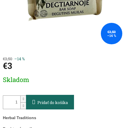
€3,50
–14 %
€3,50
–14 %
€3
Jednotková
Skladom
cena:
Pridať do košíka
Herbal Traditions