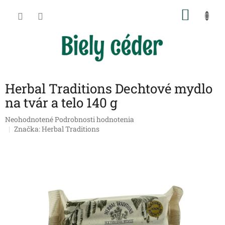
Prejsť
NÁKU
na
obsah
KOŠÍK
Herbal Traditions Dechtové mydlo
na tvár a telo 140 g
Priemerné
Neohodnotené
Podrobnosti hodnotenia
hodnotenie
Značka:
Herbal Traditions
produktu
je
0,0
z
5
hviezdičiek.