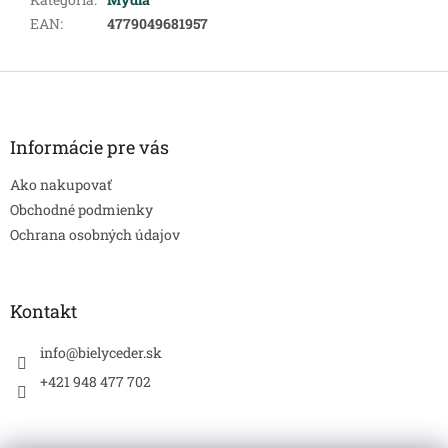
EAN
:
4779049681957
Z
á
p
ä
Informácie pre vás
t
Ako nakupovať
i
e
Obchodné podmienky
Ochrana osobných údajov
Kontakt
info
@
bielyceder.sk
+421 948 477 702