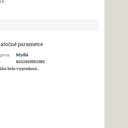
0 €
atočné parametre
gória
:
Mydlá
:
8032665592585
žka bola vypredaná…