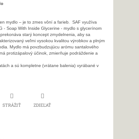
lo
en mydlo – je to zmes vôní a farieb. SAF využíva
 - Soap With Inside Glycerine - mydlo s glycerínom
a prekonáva starý koncept zmydelnenia, aby sa
akterizovaný veľmi vysokou kvalitou výrobkov a plným
redia. Mydlo má povzbudzujúcu arómu santalového
u má protizápalový účinok, zmierňuje podráždenie a
atách a sú kompletne (vrátane balenia) vyrábané v
STRÁŽIŤ
ZDIEĽAŤ