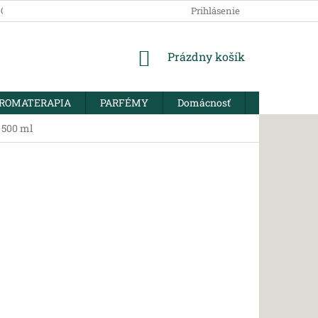
SOBNÝCH ÚDAJOV
Prihlásenie
NÁKUPNÝ
Prázdny košík
KOŠÍK
ROMATERAPIA
PARFÉMY
Domácnosť
BIO KORENI
 500 ml