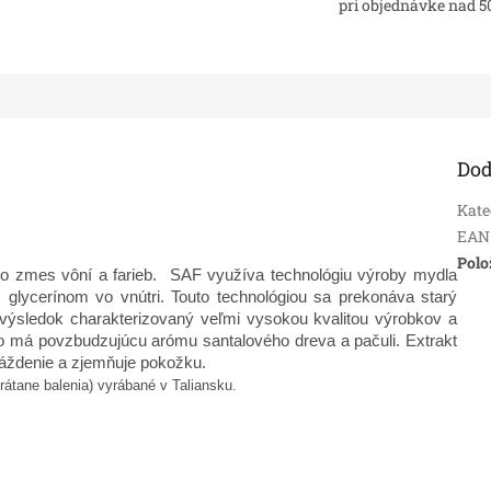
pri objednávke nad 5
Dod
Kate
EAN
Polo
to zmes vôní a farieb. SAF využíva technológiu výroby mydla
glycerínom vo vnútri. Touto technológiou sa prekonáva starý
výsledok charakterizovaný veľmi vysokou kvalitou výrobkov a
o má povzbudzujúcu arómu santalového dreva a pačuli. Extrakt
ráždenie a zjemňuje pokožku.
rátane balenia) vyrábané v Taliansku.