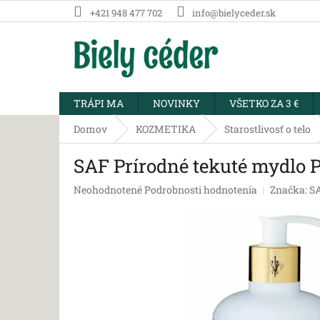
Prejsť
+421 948 477 702
info@bielyceder.sk
na
obsah
TRÁPI MA
NOVINKY
VŠETKO ZA 3 €
Domov
KOZMETIKA
Starostlivosť o telo
SAF Prírodné tekuté mydlo P
Priemerné
Neohodnotené
Podrobnosti hodnotenia
Značka:
SA
hodnotenie
produktu
je
0,0
z
5
hviezdičiek.