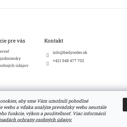
cie pre vás
Kontakt
povať
info
@
bielyceder.sk
 podmienky
+421 948 477 702
sobných údajov
cookies, aby sme Vám umožnili pohodlné
ie webu a vďaka analýze prevádzky webu neustále
Zboží.cz
Heureka.sk
jeho funkcie, výkon a použiteľnosť. Viac informácií
ásadách ochrany osobných údajov.