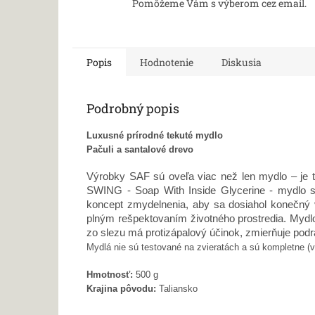
Pomôžeme Vám s výberom cez email.
Popis
Hodnotenie
Diskusia
Podrobný popis
Luxusné prírodné tekuté mydlo
Pačuli a santalové drevo
Výrobky SAF sú oveľa viac než len mydlo – je 
SWING - Soap With Inside Glycerine - mydlo s 
koncept zmydelnenia, aby sa dosiahol konečný 
plným rešpektovaním životného prostredia. Mydl
zo slezu má protizápalový účinok, zmierňuje pod
Mydlá nie sú testované na zvieratách a sú kompletne (v
Hmotnosť:
500 g
Krajina pôvodu:
Taliansko