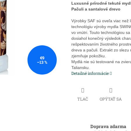
Luxusné prírodné tekuté myd
Pačuli a santalové drevo
Výrobky SAF sú oveľa viac než l
technológiu výroby mydla SWING
vo vnútri. Touto technológiou s
dosiahol konečný výsledok char
rešpektovaním životného prost
dreva a pačuli. Extrakt zo slez
zjemňuje pokožku.
€9
–13 %
Mydlá nie sú testované na zvier
Taliansku.
Detailné informácie
TLAČ
OPÝTAŤ SA
Doprava zdarma