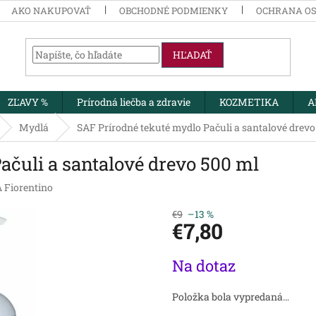
AKO NAKUPOVAŤ
OBCHODNÉ PODMIENKY
OCHRANA O
HĽADAŤ
ZĽAVY %
Prírodná liečba a zdravie
KOZMETIKA
A
Mydlá
SAF Prírodné tekuté mydlo Pačuli a santalové drevo
ačuli a santalové drevo 500 ml
 Fiorentino
€9
–13 %
€7,80
Jednotková
Na dotaz
cena:
Položka bola vypredaná…