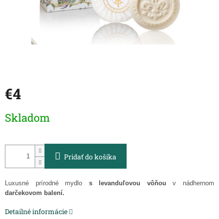
€4
Jednotková
Skladom
cena:
Pridať do košíka
Luxusné prírodné mydlo
s levanduľovou vôňou
v nádhernom
darčekovom balení.
Detailné informácie