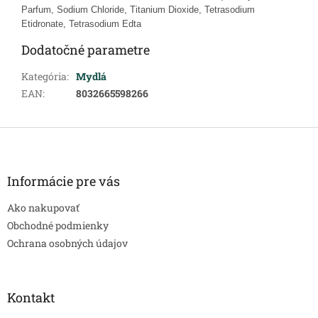
Parfum, Sodium Chloride, Titanium Dioxide, Tetrasodium
Etidronate, Tetrasodium Edta
Dodatočné parametre
Kategória
:
Mydlá
EAN
:
8032665598266
Z
á
p
ä
Informácie pre vás
t
Ako nakupovať
i
e
Obchodné podmienky
Ochrana osobných údajov
Kontakt