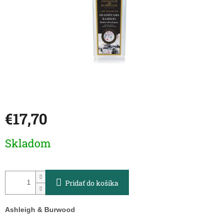
€17,70
Jednotková
Skladom
cena:
Pridať do košíka
Ashleigh & Burwood