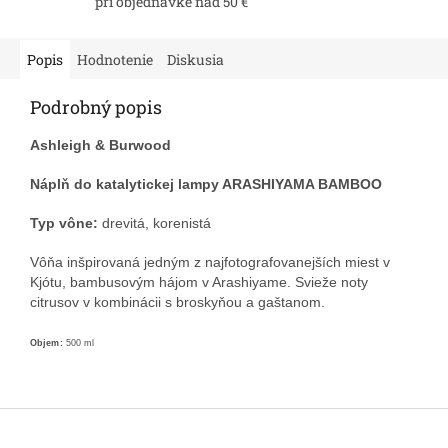
pri objednávke nad 50 €
Popis
Hodnotenie
Diskusia
Podrobný popis
Ashleigh & Burwood
Náplň do katalytickej lampy ARASHIYAMA BAMBOO
Typ vône:
drevitá, korenistá
Vôňa inšpirovaná jedným z najfotografovanejších miest v
Kjótu, bambusovým hájom v Arashiyame. Svieže noty
citrusov v kombinácii s broskyňou a gaštanom.
Objem:
500 ml
Z
á