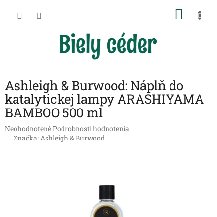
Prejsť
NÁKU
na
obsah
KOŠÍK
Ashleigh & Burwood: Náplň do
katalytickej lampy ARASHIYAMA
BAMBOO 500 ml
Priemerné
Neohodnotené
Podrobnosti hodnotenia
hodnotenie
Značka:
Ashleigh & Burwood
produktu
je
0,0
z
5
hviezdičiek.