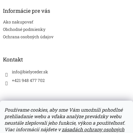
p
ä
Informácie pre vás
t
Ako nakupovať
i
e
Obchodné podmienky
Ochrana osobných údajov
Kontakt
info
@
bielyceder.sk
+421 948 477 702
Používame cookies, aby sme Vám umožnili pohodlné
prehliadanie webu a vďaka analýze prevádzky webu
Zboží.cz
Heureka.sk
neustále zlepšovali jeho funkcie, výkon a použiteľnosť.
Viac informácií nájdete v
zásadách ochrany osobných