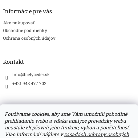
p
ä
Informácie pre vás
t
Ako nakupovať
i
e
Obchodné podmienky
Ochrana osobných údajov
Kontakt
info
@
bielyceder.sk
+421 948 477 702
Používame cookies, aby sme Vám umožnili pohodlné
prehliadanie webu a vďaka analýze prevádzky webu
Zboží.cz
Heureka.sk
neustále zlepšovali jeho funkcie, výkon a použiteľnosť.
Viac informácií nájdete v
zásadách ochrany osobných