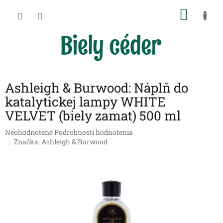
Prejsť
NÁKU
na
obsah
KOŠÍK
Ashleigh & Burwood: Náplň do
katalytickej lampy WHITE
VELVET (biely zamat) 500 ml
Priemerné
Neohodnotené
Podrobnosti hodnotenia
hodnotenie
Značka:
Ashleigh & Burwood
produktu
je
0,0
z
5
hviezdičiek.