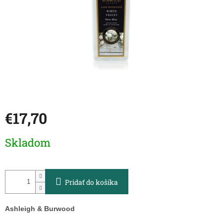
€17,70
Jednotková
Skladom
cena:
Pridať do košíka
Ashleigh & Burwood