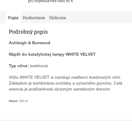
pri objednávke nad 50 €
Popis
Hodnotenie
Diskusia
Podrobný popis
Ashleigh & Burwood
Náplň do katalytickej lampy WHITE VELVET
Typ vône:
kvetinová
Vôňu WHITE VELVET si zamilujú nadšenci kvetinových vôní.
Základom je kombinácia orchidey a výrazného jazmínu. Celá
esencia je podčiarknutá výrazným santalovým drevom.
Objem:
500 ml
Z
á