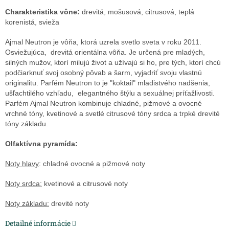
Charakteristika vône:
drevitá, mošusová, citrusová, teplá
korenistá, svieža
Ajmal Neutron je vôňa, ktorá uzrela svetlo sveta v roku 2011.
Osviežujúca, drevitá orientálna vôňa. Je určená pre mladých,
silných mužov, ktorí milujú život a užívajú si ho, pre tých, ktorí chcú
podčiarknuť svoj osobný pôvab a šarm, vyjadriť svoju vlastnú
originalitu. Parfém Neutron to je "koktail" mladistvého nadšenia,
ušľachtilého vzhľadu, elegantného štýlu a sexuálnej príťažlivosti.
Parfém Ajmal Neutron kombinuje chladné, pižmové a ovocné
vrchné tóny, kvetinové a svetlé citrusové tóny srdca a trpké drevité
tóny základu.
Olfaktívna pyramída:
Noty hlavy
: chladné ovocné a pižmové noty
Noty srdca:
kvetinové a citrusové noty
Noty základu:
drevité noty
Detailné informácie