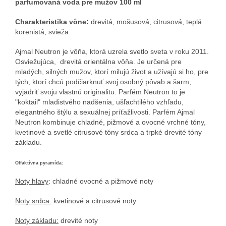
parfumovaná voda pre mužov 100 ml
Charakteristika vône:
drevitá, mošusová, citrusová, teplá
korenistá, svieža
Ajmal Neutron je vôňa, ktorá uzrela svetlo sveta v roku 2011.
Osviežujúca, drevitá orientálna vôňa. Je určená pre
mladých, silných mužov, ktorí milujú život a užívajú si ho, pre
tých, ktorí chcú podčiarknuť svoj osobný pôvab a šarm,
vyjadriť svoju vlastnú originalitu. Parfém Neutron to je
"koktail" mladistvého nadšenia, ušľachtilého vzhľadu,
elegantného štýlu a sexuálnej príťažlivosti. Parfém Ajmal
Neutron kombinuje chladné, pižmové a ovocné vrchné tóny,
kvetinové a svetlé citrusové tóny srdca a trpké drevité tóny
základu.
Olfaktívna pyramída:
Noty hlavy
: chladné ovocné a pižmové noty
Noty srdca:
kvetinové a citrusové noty
Noty základu:
drevité noty