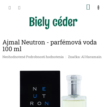
Prejsť
NÁKU
na
obsah
KOŠÍK
Ajmal Neutron - parfémová voda
100 ml
Priemerné
Neohodnotené
Podrobnosti hodnotenia
Značka:
Al Haramain
hodnotenie
produktu
je
0,0
z
5
hviezdičiek.