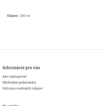
Objem:
100 ml
Z
á
p
ä
Informácie pre vás
t
Ako nakupovať
i
e
Obchodné podmienky
Ochrana osobných údajov