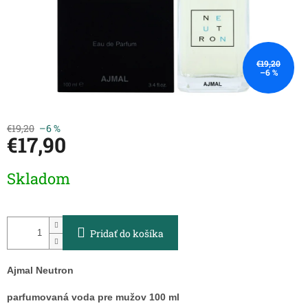
€19,20
–6 %
€19,20
–6 %
€17,90
Jednotková
Skladom
cena:
Pridať do košíka
Ajmal Neutron
parfumovaná voda pre mužov 100 ml