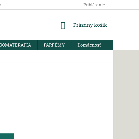
SOBNÝCH ÚDAJOV
Prihlásenie
NÁKUPNÝ
Prázdny košík
KOŠÍK
ROMATERAPIA
PARFÉMY
Domácnosť
BIO KORENI