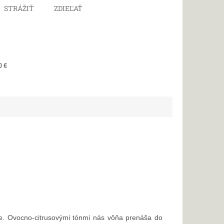
STRÁŽIŤ
ZDIEĽAŤ
0 €
e. Ovocno-citrusovými tónmi nás vôňa prenáša do