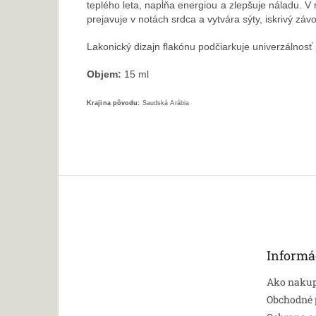
teplého leta, napĺňa energiou a zlepšuje náladu. 
prejavuje v notách srdca a vytvára sýty, iskrivý z
Lakonický dizajn flakónu podčiarkuje univerzálnosť
Objem:
15 ml
Krajina pôvodu:
Saudská Arábia
Z
á
p
ä
t
Informá
i
e
Ako naku
Obchodné