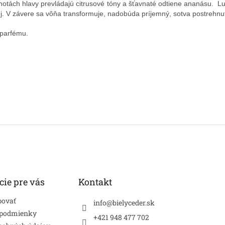
V notách hlavy prevládajú citrusové tóny a šťavnaté odtiene ananásu. 
ávoj. V závere sa vôňa transformuje, nadobúda príjemný, sotva postreh
 parfému.
cie pre vás
Kontakt
povať
info
@
bielyceder.sk
 podmienky
+421 948 477 702