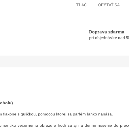
TLAČ
OPÝTAŤ SA
Doprava zdarma
pri objednávke nad 5
koholu)
m flakóne s guličkou, pomocou ktorej sa parfém ľahko nanáša.
 romantiku večernému obrazu a hodí sa aj na denné nosenie do prác