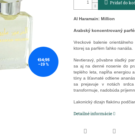
Pridať do ko
Al Haramain: Million
Arabský koncentrovaný parfém
Vreckové balenie orientálneh
ktorej sa parfém ľahko nanáša.
€14,95
Nevtieravý, pôvabne sladký pa
–19 %
sa aj na denné nosenie do pr
teplého leta, napĺňa energiou a
tóny a šťavnaté odtiene ananá
sa prejavuje v notách srdca
transformuje, nadobúda príjemn
Lakonický dizajn flakónu podčia
Detailné informácie