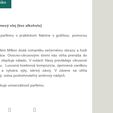
šíka
ový olej (bez alkoholu)
o parfému v praktickom flakóne s guličkou, pomocou
rfém Million dodá romantiku večernému obrazu a hodí
áce. Ovocno-citrusovými tónmi nás vôňa prenáša do
 zlepšuje náladu. V notách hlavy prevládajú citrusové
su. Luxusná kvetinová kompozícia, zjemnená vanilkou
 a vytvára sýty, iskrivý závoj. V závere sa vôňa
ý, sotva postrehnuteľný ambrový nádych.
rkuje univerzálnosť parfému.