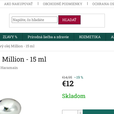
AKO NAKUPOVAŤ
OBCHODNÉ PODMIENKY
OCHRANA O
HĽADAŤ
ZĽAVY %
Prírodná liečba a zdravie
KOZMETIKA
A
 olej Million - 15 ml
Million - 15 ml
l Haramain
€14,95
–19 %
€12
Jednotková
Skladom
cena: