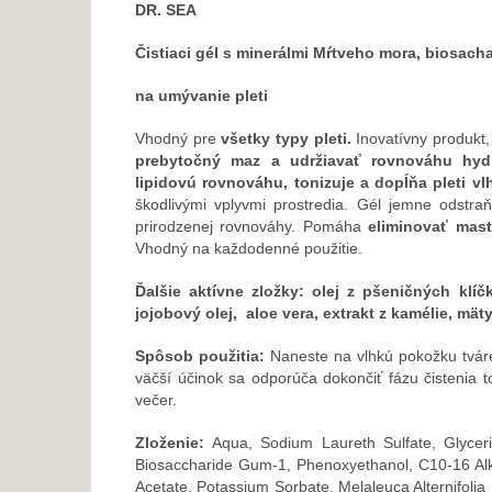
DR. SEA
Čistiaci gél s minerálmi Mŕtveho mora, biosach
na umývanie pleti
Vhodný pre
všetky typy pleti.
Inovatívny produkt,
prebytočný maz a udržiavať rovnováhu hydr
lipidovú rovnováhu, tonizuje a dopĺňa pleti vl
škodlivými vplyvmi prostredia. Gél jemne odstra
prirodzenej rovnováhy. Pomáha
eliminovať mast
Vhodný na každodenné použitie.
Ďalšie aktívne zložky: olej z pšeničných klíč
jojobový olej, aloe vera, extrakt z kamélie, mä
Spôsob použitia:
Naneste na vlhkú pokožku tváre
väčší účinok sa odporúča dokončiť fázu čistenia t
večer.
Zloženie:
Aqua, Sodium Laureth Sulfate, Glycer
Biosaccharide Gum-1, Phenoxyethanol, C10-16 Alk
Acetate, Potassium Sorbate, Melaleuca Alternifoli