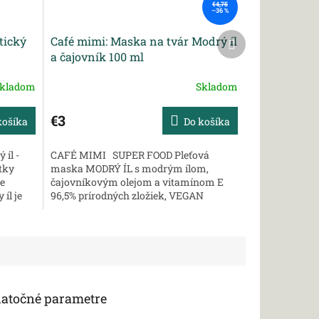
€4,75
–36 %
Ďalší
tický
Café mimi: Maska na tvár Modrý íl
produkt
a čajovník 100 ml
kladom
Skladom
€3
košíka
Do košíka
íl -
CAFÉ MIMI SUPER FOOD Pleťová
etky
maska MODRÝ ÍL s modrým ílom,
je
čajovníkovým olejom a vitamínom E
íl je
96,5% prírodných zložiek, VEGAN
 na
Hĺbkové očistenie a zúženie pórov .
Normalizuje činnosť mazových...
atočné parametre