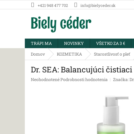
Prejsť
+421 948 477 702
info@bielyceder.sk
na
obsah
TRÁPI MA
NOVINKY
VŠETKO ZA 3 €
Domov
KOZMETIKA
Starostlivosť o pleť
Dr. SEA: Balancujúci čistiac
Priemerné
Neohodnotené
Podrobnosti hodnotenia
Značka:
Dr
hodnotenie
produktu
je
0,0
z
5
hviezdičiek.