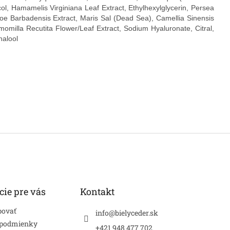
col, Hamamelis Virginiana Leaf Extract, Ethylhexylglycerin, Persea
oe Barbadensis Extract, Maris Sal (Dead Sea), Camellia Sinensis
amomilla Recutita Flower/Leaf Extract, Sodium Hyaluronate, Citral,
nalool
cie pre vás
Kontakt
povať
info
@
bielyceder.sk
 podmienky
+421 948 477 702