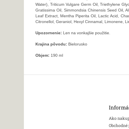
Water), Triticum Vulgare Germ Oil, Triethylene Gly
Gratissima Oil, Simmondsia Chinensis Seed Oil, Al
Leaf Extract, Mentha Piperita Oil, Lactic Acid, Ch
Citronellol, Geraniol, Hexyl Cinnamal, Limonene, Li
Upozornenie:
Len na vonkajšie použitie.
Krajina pôvodu:
Bielorusko
Objem:
190 ml
Z
á
p
ä
t
Informá
i
e
Ako naku
Obchodné