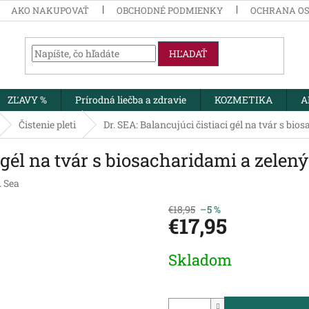
AKO NAKUPOVAŤ
OBCHODNÉ PODMIENKY
OCHRANA O
HĽADAŤ
ZĽAVY %
Prírodná liečba a zdravie
KOZMETIKA
A
Čistenie pleti
Dr. SEA: Balancujúci čistiaci gél na tvár s b
i gél na tvár s biosacharidami a zele
. Sea
€18,95
–5 %
€17,95
Jednotková
Skladom
cena: