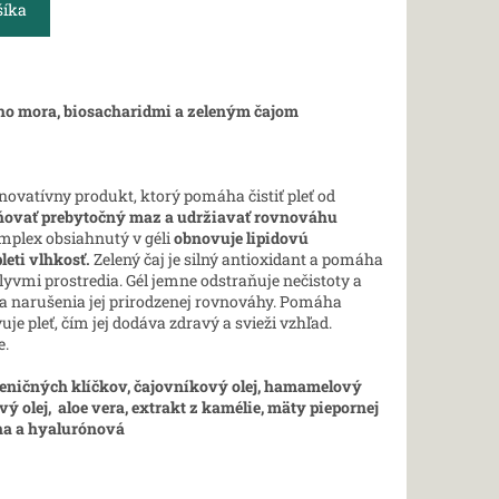
šíka
eho mora, biosacharidmi a zeleným čajom
novatívny produkt, ktorý pomáha čistiť pleť od
ňovať prebytočný maz a udržiavať rovnováhu
plex obsiahnutý v géli
obnovuje lipidovú
leti vlhkosť.
Zelený čaj je silný antioxidant a pomáha
lyvmi prostredia. Gél jemne odstraňuje nečistoty a
 a narušenia jej prirodzenej rovnováhy. Pomáha
uje pleť, čím jej dodáva zdravý a svieži vzhľad.
e.
pšeničných klíčkov, čajovníkový olej, hamamelový
vý olej, aloe vera, extrakt z kamélie, mäty piepornej
na a hyalurónová