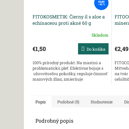
€2,60
–42 %
FITOKOSMETIK: Čierny íl s aloe a
FITOCO
echinaceou proti akné 60 g
miner
spirul
Skladom
celulit
€1,50
€2,49
Do košíka
100% prírodný produkt. Na mastnú a
FITOCO
problematickú pleť. Efektívne bojuje s
Mŕtveho
uhrovitosťou pokožky, reguluje činnosť
na tvár 
mazových žliaz, zmierňuje
celulit
zápaly. Čierny íl v...
produkt
Popis
Podobné (5)
Hodnotenie
Di
Podrobný popis