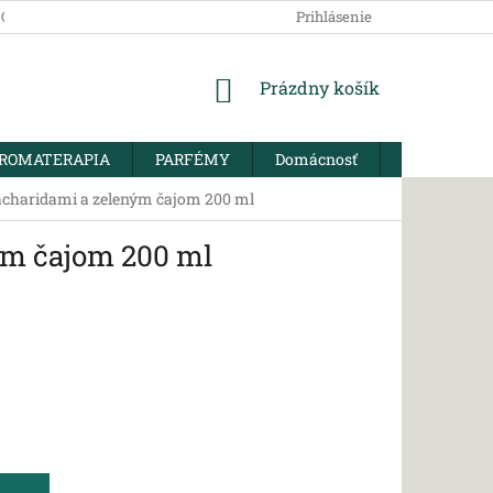
SOBNÝCH ÚDAJOV
Prihlásenie
NÁKUPNÝ
Prázdny košík
KOŠÍK
ROMATERAPIA
PARFÉMY
Domácnosť
BIO KORENI
iosacharidami a zeleným čajom 200 ml
ným čajom 200 ml