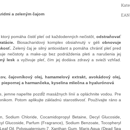
Kate
aridmi a zeleným čajom
EAN
 ktorý pomáha čistiť pleť od každodenných nečistôt,
odstraňovať
atácie.
Biosacharidový komplex obsiahnutý v géli
obnovuje
hkosť.
Zelený čaj je silný antioxidant a pomáha chrániť pleť pred
ňuje nečistoty a make-up bez podráždenia pleti a narušenia jej
ný lesk
a vyživuje pleť, čím jej dodáva zdravý a svieži vzhľad.
kov, čajovníkový olej, hamamelový extrakt, avokádový olej,
ty piepornej a harmančeka, kyselina mliečna a hyalurónová
, jemne napeňte pozdĺž masážnych línií a opláchnite vodou. Pre
onikom. Potom aplikujte základnú starostlivosť. Používajte ráno a
in, Sodium Chloride, Cocamidopropyl Betaine, Decyl Glucoside,
yl Glucoside, Parfum (Fragrance), Sodium Benzoate, Tocopheryl
a Leaf Oil, Polyquaternium-7, Xanthan Gum, Maris Aqua (Dead Sea