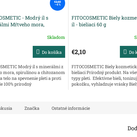
€2,60
–4 %
SMETIC - Modrý íl s
FITOCOSMETIC Biely kozme
álmi Mŕtveho mora,
íl - bieliaci 60 g
ínou a chitozanom proti
Skladom
S
íde 60 g
€2,10
Do košíka
Do 
SMETIC Modrý íl s minerálmi z
FITOCOSMETIC Biely kozmetický 
 mora, spirulínou a chitozanom
bieliaci Prírodný produkt. Na vš
a telo na spevnenie pleti a proti
typy pleti. Efektívne bieli, tonizu
íde 100% prírodný
pokožku, vyhladzuje vrásky Biely 
. Na všetky typy pokožky...
tradičný ekologický prostriedok
prípravu...
skusia
Značka
Ostatné informácie
Dod