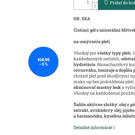
Pridať do ko
DR. SEA
Čistiaci gél s minerálmi Mŕtv
na umývanie pleti
Vhodný pre
všetky typy pleti.
I
každodenných nečistôt,
odstra
€18,95
–5 %
hydratácie.
Biosacharidový kom
rovnováhu, tonizuje a dopĺňa p
chrániť pleť pred škodlivými vp
make-up bez podráždenia pleti
eliminovať mastný lesk
a vyživ
Vhodný na každodenné použiti
Ďalšie aktívne zložky: olej z 
extrakt, avokádový olej, jojobo
a harmančeka, kyselina mlieč
Detailné informácie