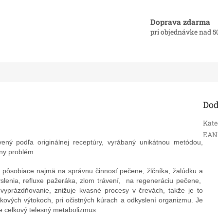
Doprava zdarma
pri objednávke nad 5
Dod
Kate
EAN
vený podľa originálnej receptúry, vyrábaný unikátnou metódou,
ny problém.
y pôsobiace najmä na správnu činnosť pečene, žlčníka, žalúdku a
yslenia, refluxe pažeráka, zlom trávení, na regeneráciu pečene,
 vyprázdňovanie, znižuje kvasné procesy v črevách, takže je to
nkových výtokoch, pri očistných kúrach a odkyslení organizmu. Je
je celkový telesný metabolizmus