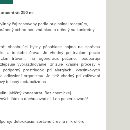
 koncentrát 250 ml
linný čaj zostavený podľa originálnej receptúry,
hránený ochrannou známkou a určený na konkrétny
rát obsahujúci byliny pôsobiace najmä na správnu
údku a tenkého čreva. Je vhodný pri trvalom pocite
a, zlom trávení, na regeneráciu pečene, podporuje
 zlepšuje vyprázdňovanie, znižuje kvasné procesy v
 podporný prostriedok pri alergiách, kvasinkových
 a odkyslení organizmu. Je tiež vhodný pri znižovaní
kový telesný metabolizmus
ylín, jablčný koncentrát. Bez chemickej
vných látok a dochucovadiel. Len pasterizované!
poruje detoxikáciu, správnu črevnú mikroflóru