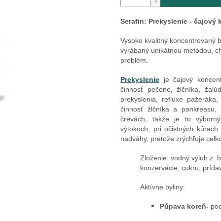
Serafin: Prekyslenie - čajový
Vysoko kvalitný koncentrovaný by
vyrábaný unikátnou metódou, c
problém.
Prekyslenie
je čajový koncent
činnosť pečene, žlčníka, žal
prekyslenia, refluxe pažerák
činnosť žlčníka a pankreasu,
črevách, takže je to výborný
výtokoch, pri očistných kúrach
nadváhy, pretože zrýchľuje cel
Zloženie: vodný výluh z b
konzervácie, cukru, prída
Aktívne byliny:
Púpava koreň-
pod