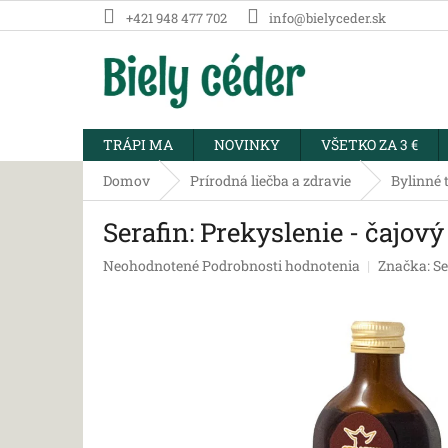
Prejsť
+421 948 477 702
info@bielyceder.sk
na
obsah
TRÁPI MA
NOVINKY
VŠETKO ZA 3 €
Domov
Prírodná liečba a zdravie
Bylinné t
Serafin: Prekyslenie - čajov
Priemerné
Neohodnotené
Podrobnosti hodnotenia
Značka:
Se
hodnotenie
produktu
je
0,0
z
5
hviezdičiek.