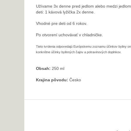
Užívame 3x denne pred jedlom alebo medzi jedlom
deti: 1 kávová lyžička 2x denne.
Vhodné pre deti od 6 rokov.
Po otvorení uchovávať v chladničke.
Tieto tvrdenia odpovedajú Európskemu zoznamu účinkov byliny o
konkrétne účinky bylinných čajov a potravinových doplnkov.
Obsah:
250 ml
Krajina pôvodu:
Česko
Z
á
p
ä
t