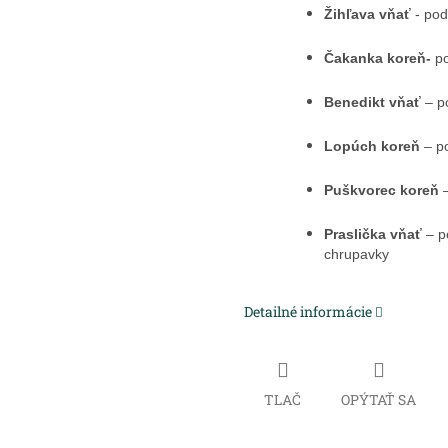
Žihľava vňať
- pod
Čakanka koreň-
po
Benedikt vňať
– p
Lopúch koreň
– po
Puškvorec koreň
–
Praslička vňať
– po
chrupavky
Detailné informácie
TLAČ
OPÝTAŤ SA