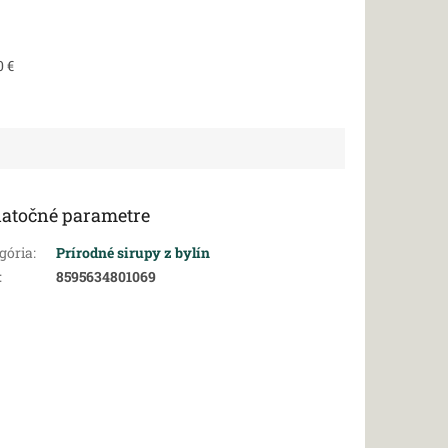
0 €
atočné parametre
gória
:
Prírodné sirupy z bylín
:
8595634801069