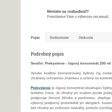
Neviete sa rozhodnúť?
Pomôžeme Vám s výberom cez email.
Popis
Hodnotenie
Diskusia
Podrobný popis
Serafin: Prekyslenie - čajový koncentrát 250 ml
Vysoko kvalitný koncentrovaný bylinný čaj zosta
chránený ochrannou známkou a určený na konkrét
Prekyslenie
je čajový koncentrát obsahujúci bylin
tenkého čreva. Je vhodný pri trvalom pocite prek
podporuje činnosť žlčníka a pankreasu, zlepšuje
výborný podporný prostriedok pri alergiách, kvasi
tiež vhodný pri znižovaní nadváhy, pretože zrýchľu