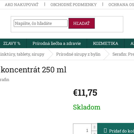
AKO NAKUPOVAŤ
OBCHODNÉ PODMIENKY
OCHRANA O
HĽADAŤ
ZĽAVY %
Prírodná liečba a zdravie
KOZMETIKA
A
inktúry, tablety, sirupy
Prírodné sirupy z bylín
Serafin: Pr
ý koncentrát 250 ml
rafin
€11,75
Jednotková
Skladom
cena:
Pridať do ko