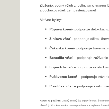
Zloženie: vodný výluh z bylín,
B
jablčný koncentrát.
a dochucovadiel. Len pasterizované!
Aktívne byliny:
Púpava koreň-
podporuje detoxikáciu
Žihľava vňať
- podporuje očistu, črevn
Čakanka koreň-
podporuje trávenie, 
Benedikt vňať
– podporuje zažívanie
Lopúch koreň
– podporuje očistu krv
Puškvorec koreň
– podporuje tráven
Praslička vňať
– podporuje kvalitu ne
Návod na použitie
: Chutný bylinný čaj pripravíme tak, že narie
kávovú lyžičku koncentrátu priamo prehltneme a zapijeme dosta