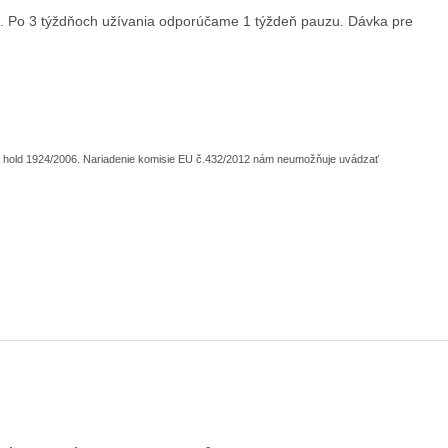
. Po 3 týždňoch užívania odporúčame 1 týždeň pauzu. D
ávka pre
n hold 1924/2006. Nariadenie komisie EU č.432/2012 nám neumožňuje uvádzať