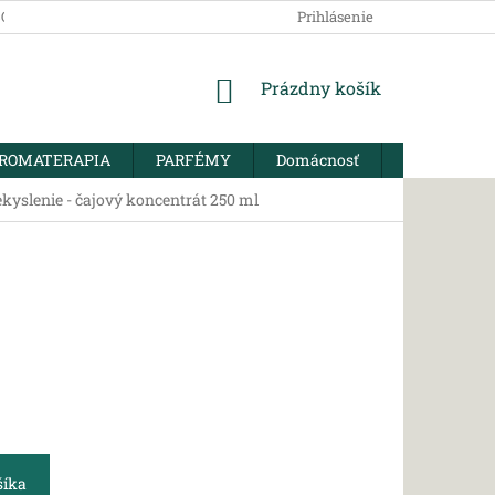
SOBNÝCH ÚDAJOV
Prihlásenie
NÁKUPNÝ
Prázdny košík
KOŠÍK
ROMATERAPIA
PARFÉMY
Domácnosť
BIO KORENI
ekyslenie - čajový koncentrát 250 ml
šíka