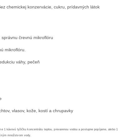
ez chemickej konzervácie, cukru, prídavných látok
, správnu črevnú mikroflóru
ú mikroflóru.
redukciu váhy, pečeň
i
ie
chtov, vlasov, kože, kostí a chrupavky
dime 1 kávovú lyžičku koncentrátu teplou, prevarenou vodou a postupne popíjame, alebo 1
točným množstvom vody.