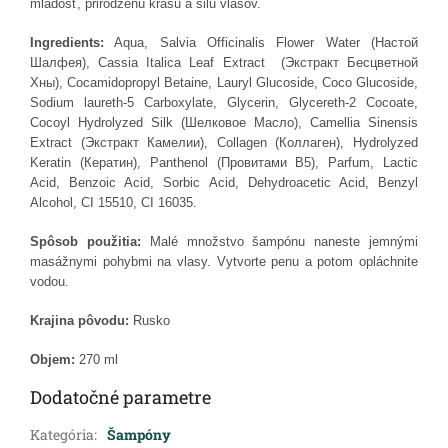
mladosť, prirodzenú krásu a silu vlasov.
Ingredients:
Aqua,
Salvia Officinalis Flower Water (Настой
Шалфея), Cassia Italica Leaf Extract (Экстракт Бесцветной
Хны), Cocamidopropyl Betaine, Lauryl Glucoside, Coco Glucoside,
Sodium laureth-5 Carboxylate, Glycerin, Glycereth-2 Cocoate,
Cocoyl Hydrolyzed Silk (Шелковое Масло), Camellia Sinensis
Extract (Экстракт Камелии), Collagen (Коллаген), Hydrolyzed
Keratin (Кератин), Panthenol (Провитами B5), Parfum, Lactic
Acid, Benzoic Acid, Sorbic Acid, Dehydroacetic Acid, Benzyl
Alcohol, CI 15510, CI 16035.
Spôsob použitia:
Malé množstvo šampónu naneste jemnými
masážnymi pohybmi na vlasy. Vytvorte penu a potom opláchnite
vodou.
Krajina pôvodu:
Rusko
Objem:
270 ml
Dodatočné parametre
Kategória
:
Šampóny