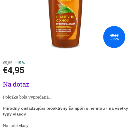
€5,85
–15 %
€5,85
–15 %
€4,95
Jednotková
Na dotaz
cena:
Položka bola vypredaná…
P
rírodný omladzujúci bioaktívny šampón s hennou - na všetky
typy vlasov
Ne farbí vlasy.