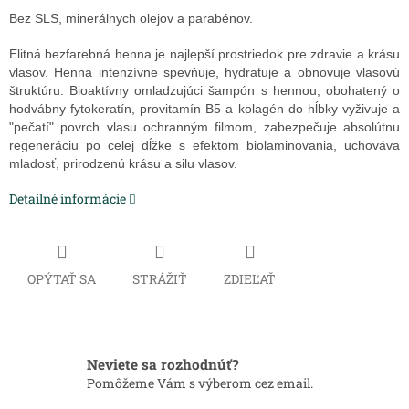
Bez SLS, minerálnych olejov a parabénov.
Elitná bezfarebná henna je najlepší prostriedok pre zdravie a krásu
vlasov. Henna intenzívne spevňuje, hydratuje a obnovuje vlasovú
štruktúru. Bioaktívny omladzujúci šampón s hennou, obohatený o
hodvábny fytokeratín, provitamín B5 a kolagén do hĺbky vyživuje a
"pečatí" povrch vlasu ochranným filmom, zabezpečuje absolútnu
regeneráciu po celej dĺžke s efektom biolaminovania, uchováva
mladosť, prirodzenú krásu a silu vlasov.
Detailné informácie
OPÝTAŤ SA
STRÁŽIŤ
ZDIEĽAŤ
Neviete sa rozhodnúť?
Pomôžeme Vám s výberom cez email.