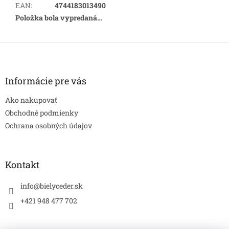
EAN
:
4744183013490
Položka bola vypredaná…
Z
á
p
ä
Informácie pre vás
t
Ako nakupovať
i
e
Obchodné podmienky
Ochrana osobných údajov
Kontakt
info
@
bielyceder.sk
+421 948 477 702