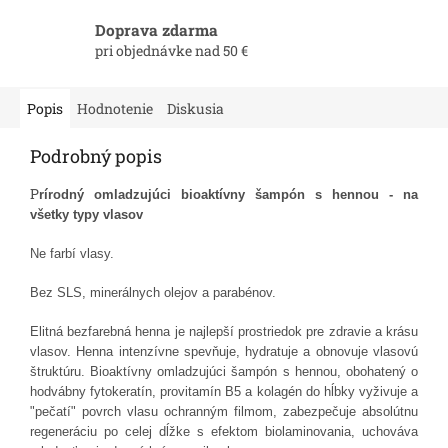
Doprava zdarma
pri objednávke nad 50 €
Popis
Hodnotenie
Diskusia
Podrobný popis
P
rírodný omladzujúci bioaktívny šampón s hennou - na
všetky typy vlasov
Ne farbí vlasy.
Bez SLS, minerálnych olejov a parabénov.
Elitná bezfarebná henna je najlepší prostriedok pre zdravie a krásu
vlasov. Henna intenzívne spevňuje, hydratuje a obnovuje vlasovú
štruktúru. Bioaktívny omladzujúci šampón s hennou, obohatený o
hodvábny fytokeratín, provitamín B5 a kolagén do hĺbky vyživuje a
"pečatí" povrch vlasu ochranným filmom, zabezpečuje absolútnu
regeneráciu po celej dĺžke s efektom biolaminovania, uchováva