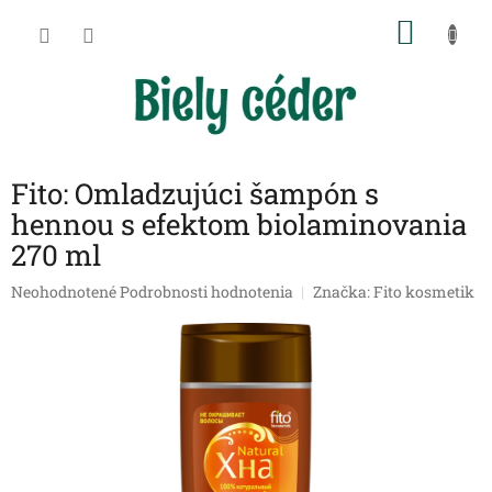
Prejsť
NÁKU
na
obsah
KOŠÍK
Fito: Omladzujúci šampón s
hennou s efektom biolaminovania
270 ml
Priemerné
Neohodnotené
Podrobnosti hodnotenia
Značka:
Fito kosmetik
hodnotenie
produktu
je
0,0
z
5
hviezdičiek.