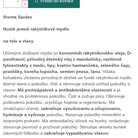
Pridať do košíka
Aroma Saules
Husté jemné rakytníkové mydlo
na telo a vlasy
Účinnými zložkami mydla sú
koncentrát rakytníkového oleja, D-
panthenol, prírodný éterický olej z mandarínky, rastlinné
fytoextrakty z medu, lipy, kvetov harmančeka, zeleného čaju,
prasličky, koreňa lopúcha, semien prosa, ľanu.
Vďaka
bohatému zloženiu prírodných zložiek sa husté rakytníkové mydlo
šetrne stará o pokožku, čistí a obnovuje zdravý vzhľad pokožky a
vlasov.
Má protizápalové a antibakteriálne vlastnosti
a je
vhodné na problémovú pokožku. Čistí a zužuje póry. Obnovuje
poškodenú pokožku, urýchľuje hojenie a regeneráciu. Má
zmäkčujúci účinok,
zabraňuje vysušovaniu a ošupovaniu,
hydratuje a vyživuje
pokožku. Nasycuje pokožku minerálmi a
stopovými prvkami. Má antioxidačný účinok na bunky, omladzuje,
obnovuje pevnosť a pružnosť pokožky. Stimuluje aktivitu buniek
vlasových folikulov a
zabraňuje vypadávaniu vlasov.