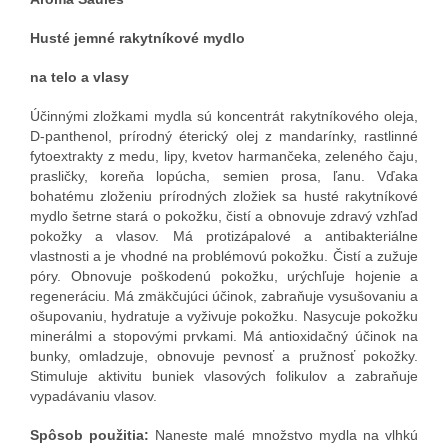
Husté jemné rakytníkové mydlo
na telo a vlasy
Účinnými zložkami mydla sú koncentrát rakytníkového oleja,
D-panthenol, prírodný éterický olej z mandarínky, rastlinné
fytoextrakty z medu, lipy, kvetov harmančeka, zeleného čaju,
prasličky, koreňa lopúcha, semien prosa, ľanu. Vďaka
bohatému zloženiu prírodných zložiek sa husté rakytníkové
mydlo šetrne stará o pokožku, čistí a obnovuje zdravý vzhľad
pokožky a vlasov. Má protizápalové a antibakteriálne
vlastnosti a je vhodné na problémovú pokožku. Čistí a zužuje
póry. Obnovuje poškodenú pokožku, urýchľuje hojenie a
regeneráciu. Má zmäkčujúci účinok, zabraňuje vysušovaniu a
ošupovaniu, hydratuje a vyživuje pokožku. Nasycuje pokožku
minerálmi a stopovými prvkami. Má antioxidačný účinok na
bunky, omladzuje, obnovuje pevnosť a pružnosť pokožky.
Stimuluje aktivitu buniek vlasových folikulov a zabraňuje
vypadávaniu vlasov.
Spôsob použitia:
Naneste malé množstvo mydla na vlhkú