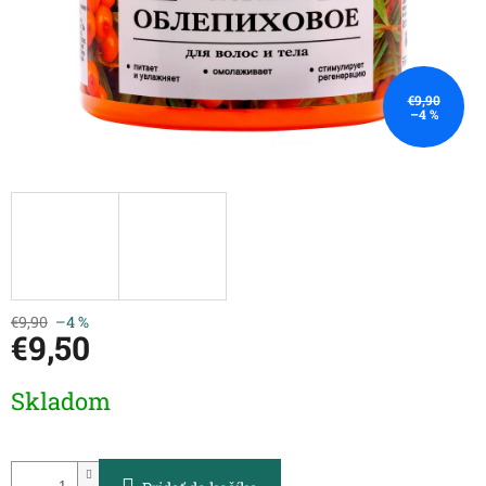
€9,90
–4 %
€9,90
–4 %
€9,50
Jednotková
Skladom
cena: