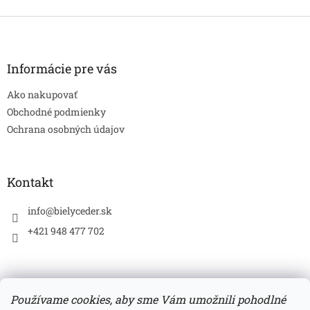
Z
á
p
ä
Informácie pre vás
t
Ako nakupovať
i
e
Obchodné podmienky
Ochrana osobných údajov
Kontakt
info
@
bielyceder.sk
+421 948 477 702
Používame cookies, aby sme Vám umožnili pohodlné