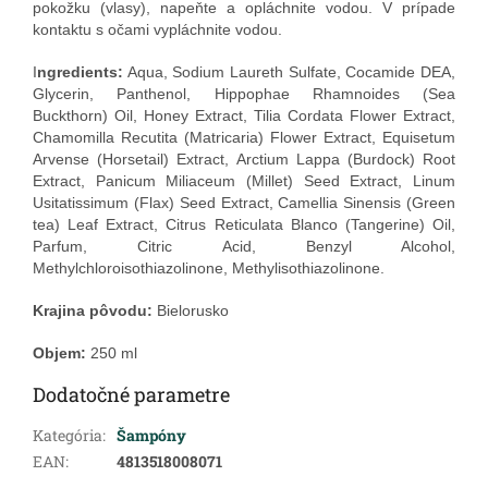
pokožku (vlasy), napeňte a opláchnite vodou. V prípade
kontaktu s očami vypláchnite vodou.
I
ngredients:
Aqua,
Sodium Laureth Sulfate, Cocamide DEA,
Glycerin, Panthenol, Hippophae Rhamnoides (Sea
Buckthorn) Oil, Honey Extract, Tilia Cordata Flower Extract,
Chamomilla Recutita (Matricaria) Flower Extract, Equisetum
Arvense (Horsetail) Extract, Arctium Lappa (Burdock) Root
Extract, Panicum Miliaceum (Millet) Seed Extract, Linum
Usitatissimum (Flax) Seed Extract, Camellia Sinensis (Green
tea) Leaf Extract, Citrus Reticulata Blanco (Tangerine) Oil,
Parfum, Citric Acid, Benzyl Alcohol,
Methylchloroisothiazolinone, Methylisothiazolinone.
Krajina pôvodu:
Bielorusko
Objem:
250 ml
Dodatočné parametre
Kategória
:
Šampóny
EAN
:
4813518008071