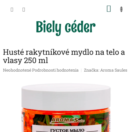
Prejsť
NÁKU
na
obsah
KOŠÍK
Husté rakytníkové mydlo na telo a
vlasy 250 ml
Priemerné
Neohodnotené
Podrobnosti hodnotenia
Značka:
Aroma Saules
hodnotenie
produktu
je
0,0
z
5
hviezdičiek.