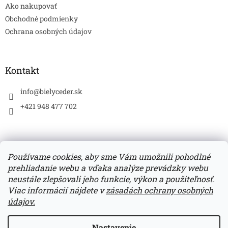
Ako nakupovať
i
e
Obchodné podmienky
Ochrana osobných údajov
Kontakt
info
@
bielyceder.sk
+421 948 477 702
Používame cookies, aby sme Vám umožnili pohodlné
prehliadanie webu a vďaka analýze prevádzky webu
Zboží.cz
Heureka.sk
neustále zlepšovali jeho funkcie, výkon a použiteľnosť.
Viac informácií nájdete v
zásadách ochrany osobných
údajov.
Vytvoril Shoptet
Nastavenie