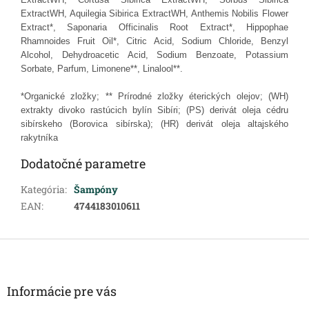
ExtractWH, Aquilegia Sibirica ExtractWH, Anthemis Nobilis Flower
Extract*, Saponaria Officinalis Root Extract*, Hippophae
Rhamnoides Fruit Oil*, Citric Acid, Sodium Chloride, Benzyl
Alcohol, Dehydroacetic Acid, Sodium Benzoate, Potassium
Sorbate, Parfum, Limonene**, Linalool**.
*Organické zložky; ** Prírodné zložky éterických olejov; (WH)
extrakty divoko rastúcich bylín Sibíri; (PS) derivát oleja cédru
sibírskeho (Borovica sibírska); (HR) derivát oleja altajského
rakytníka
Dodatočné parametre
Kategória
:
Šampóny
EAN
:
4744183010611
Z
á
p
ä
Informácie pre vás
t