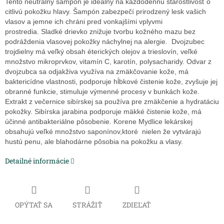
Tento neutrálny šampón je ideálny na každodennú starostlivosť o
citlivú pokožku hlavy. Šampón zabezpečí prirodzený lesk vašich
vlasov a jemne ich chráni pred vonkajšími vplyvmi
prostredia. Sladké drievko znižuje tvorbu kožného mazu bez
podráždenia vlasovej pokožky náchylnej na alergie. Dvojzubec
trojdielny má veľký obsah éterických olejov a trieslovín, veľké
množstvo mikroprvkov, vitamín C, karotín, polysacharidy. Odvar z
dvojzubca sa odjakživa využíva na zmäkčovanie kože, má
baktericídne vlastnosti, podporuje hĺbkové čistenie kože, zvyšuje jej
obranné funkcie, stimuluje výmenné procesy v bunkách kože.
Extrakt z večernice sibírskej sa používa pre zmäkčenie a hydratáciu
pokožky. Sibírska jarabina podporuje mäkké čistenie kože, má
účinné antibakteriálne pôsobenie. Korene Mydlice lekárskej
obsahujú veľké množstvo saponínov,ktoré nielen že vytvárajú
hustú penu, ale blahodárne pôsobia na pokožku a vlasy.
Detailné informácie
OPÝTAŤ SA
STRÁŽIŤ
ZDIEĽAŤ