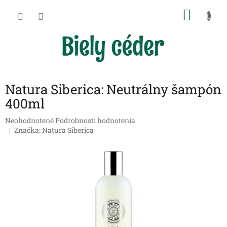
Prejsť
NÁKU
na
obsah
KOŠÍK
Natura Siberica: Neutrálny šampón
400ml
Priemerné
Neohodnotené
Podrobnosti hodnotenia
hodnotenie
Značka:
Natura Siberica
produktu
je
0,0
z
5
hviezdičiek.