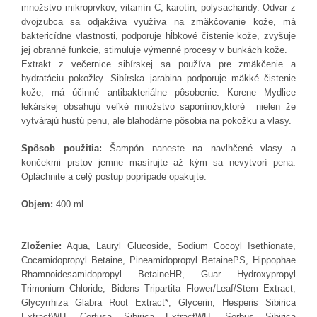
množstvo mikroprvkov, vitamín C, karotín, polysacharidy. Odvar z
dvojzubca sa odjakživa využíva na zmäkčovanie kože, má
baktericídne vlastnosti, podporuje hĺbkové čistenie kože, zvyšuje
jej obranné funkcie, stimuluje výmenné procesy v bunkách kože.
Extrakt z večernice sibírskej sa používa pre zmäkčenie a
hydratáciu pokožky. Sibírska jarabina podporuje mäkké čistenie
kože, má účinné antibakteriálne pôsobenie. Korene Mydlice
lekárskej obsahujú veľké množstvo saponínov,ktoré nielen že
vytvárajú hustú penu, ale blahodárne pôsobia na pokožku a vlasy.
Spôsob použitia:
Šampón naneste na navlhčené vlasy a
končekmi prstov jemne masírujte až kým sa nevytvorí pena.
Opláchnite a celý postup poprípade opakujte.
Objem:
400 ml
Zloženie:
Aqua, Lauryl Glucoside, Sodium Cocoyl Isethionate,
Cocamidopropyl Betaine, Pineamidopropyl BetainePS, Hippophae
Rhamnoidesamidopropyl BetaineHR, Guar Hydroxypropyl
Trimonium Chloride, Bidens Tripartita Flower/Leaf/Stem Extract,
Glycyrrhiza Glabra Root Extract*, Glycerin, Hesperis Sibirica
ExtractWH, Cortusa Sibirica ExtractWH, Sorbus Sibirica