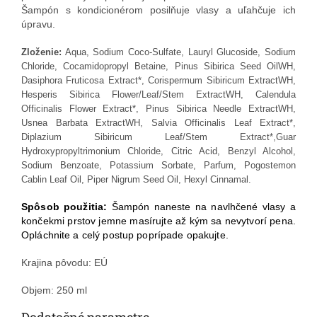
Šampón s kondicionérom posilňuje vlasy a uľahčuje ich
úpravu.
Zloženie:
Aqua,
Sodium Coco-Sulfate, Lauryl Glucoside, Sodium
Chloride, Cocamidopropyl Betaine, Pinus Sibirica Seed OilWH,
Dasiphora Fruticosa Extract*, Corispermum Sibiricum ExtractWH,
Hesperis Sibirica Flower/Leaf/Stem ExtractWH, Calendula
Officinalis Flower Extract*, Pinus Sibirica Needle ExtractWH,
Usnea Barbata ExtractWH, Salvia Officinalis Leaf Extract*,
Diplazium Sibiricum Leaf/Stem Extract*,Guar
Hydroxypropyltrimonium Chloride, Citric Acid, Benzyl Alcohol,
Sodium Benzoate, Potassium Sorbate, Parfum, Pogostemon
Cablin Leaf Oil, Piper Nigrum Seed Oil, Hexyl Cinnamal.
Spôsob použitia:
Šampón naneste na navlhčené vlasy a
končekmi prstov jemne masírujte až kým sa nevytvorí pena.
Opláchnite a celý postup poprípade opakujte.
Krajina pôvodu: EÚ
Objem: 250 ml
Dodatočné parametre