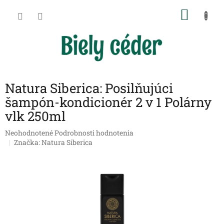
Prejsť
NÁKU
na
obsah
KOŠÍK
Natura Siberica: Posilňujúci
šampón-kondicionér 2 v 1 Polárny
vlk 250ml
Priemerné
Neohodnotené
Podrobnosti hodnotenia
hodnotenie
Značka:
Natura Siberica
produktu
je
0,0
z
5
hviezdičiek.