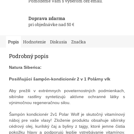
Pomôžeme Vám s výberom cez email.
Doprava zdarma
pri objednávke nad 50 €
Popis
Hodnotenie
Diskusia
Značka
Podrobný popis
Natura Siberica:
Posilňujúci šampón-kondicionér 2 v 1
Polárny vlk
Aby prežili v extrémnych poveternostných podmienkach,
sibírske rastliny syntetizujú aktívne ochranné látky s
výnimočnou regeneračnou silou.
Šampón kondicionér 2v1 Polar Wolf je skutočný vitamínový
náboj pre vaše vlasy! Zloženie produktu obsahuje sibírsky
cédrový olej, kurilský čaj a byliny z tajgy, ktoré jemne čistia
pokožku hlavy a podporujú lepšie vstrebávanie vitamínov.