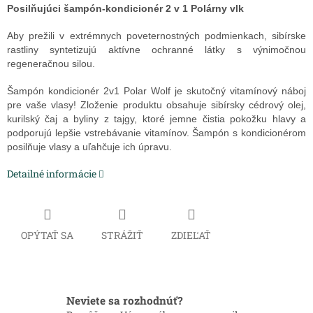
Posilňujúci šampón-kondicionér 2 v 1 Polárny vlk
Aby prežili v extrémnych poveternostných podmienkach, sibírske
rastliny syntetizujú aktívne ochranné látky s výnimočnou
regeneračnou silou.
Šampón kondicionér 2v1 Polar Wolf je skutočný vitamínový náboj
pre vaše vlasy! Zloženie produktu obsahuje sibírsky cédrový olej,
kurilský čaj a byliny z tajgy, ktoré jemne čistia pokožku hlavy a
podporujú lepšie vstrebávanie vitamínov. Šampón s kondicionérom
posilňuje vlasy a uľahčuje ich úpravu.
Detailné informácie
OPÝTAŤ SA
STRÁŽIŤ
ZDIEĽAŤ
Neviete sa rozhodnúť?