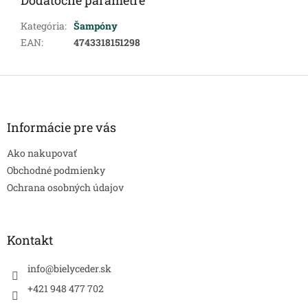
Kategória
:
Šampóny
EAN
:
4743318151298
Z
á
p
ä
Informácie pre vás
t
Ako nakupovať
i
e
Obchodné podmienky
Ochrana osobných údajov
Kontakt
info
@
bielyceder.sk
+421 948 477 702