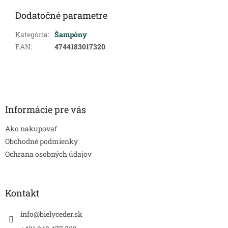
Dodatočné parametre
Kategória
:
Šampóny
EAN
:
4744183017320
Z
á
p
ä
Informácie pre vás
t
Ako nakupovať
i
e
Obchodné podmienky
Ochrana osobných údajov
Kontakt
info
@
bielyceder.sk