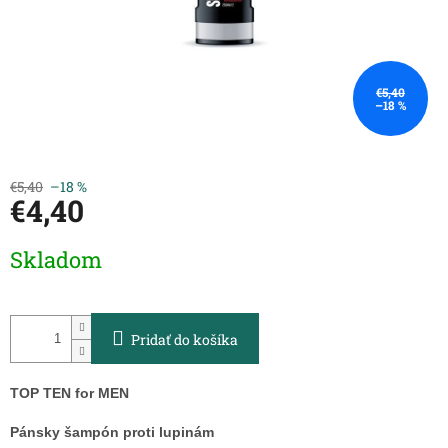
€5,40
–18 %
€5,40
–18 %
€4,40
Jednotková
Skladom
cena:
Pridať do košíka
TOP TEN for MEN
Pánsky šampón proti lupinám