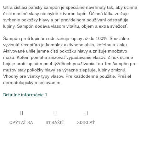
Ultra čistiaci pánsky šampón je špeciálne navrhnutý tak, aby účinne
čistil mastné vlasy náchylné k tvorbe lupín. Účinná látka znižuje
svrbenie pokožky hlavy a pri pravidelnom používaní odstraňuje
lupiny. Šampón dodáva vlasom vitalitu, objem a extra sviežosť.
Šampón proti lupinám odstraňuje lupiny až do 100%. Špeciálne
vyvinutá receptúra je komplex aktívneho uhlia, kofeínu a zinku.
Aktivované uhlie jemne čistí pokožku hlavy a znižuje množstvo
mazu. Kofeín pomáha znižovať vypadávanie vlasov. Zinok účinne
bojuje proti lupinám po 4 týždňoch používania Top Ten šampón pre
mužov stav pokožky hlavy sa výrazne zlepšuje, lupiny zmiznú.
Vhodný pre všetky typy vlasov. Pre každodenné použitie. Prešiel
dermatologickým testovaním.
Detailné informácie
OPÝTAŤ SA
STRÁŽIŤ
ZDIEĽAŤ