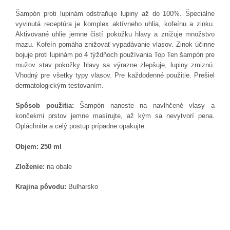
Šampón proti lupinám odstraňuje lupiny až do 100%. Špeciálne
vyvinutá receptúra je komplex aktívneho uhlia, kofeínu a zinku.
Aktivované uhlie jemne čistí pokožku hlavy a znižuje množstvo
mazu. Kofeín pomáha znižovať vypadávanie vlasov. Zinok účinne
bojuje proti lupinám po 4 týždňoch používania Top Ten šampón pre
mužov stav pokožky hlavy sa výrazne zlepšuje, lupiny zmiznú.
Vhodný pre všetky typy vlasov. Pre každodenné použitie. Prešiel
dermatologickým testovaním.
Spôsob použitia:
Šampón naneste na navlhčené vlasy a
končekmi prstov jemne masírujte, až kým sa nevytvorí pena.
Opláchnite a celý postup prípadne opakujte.
Objem: 250 ml
Zloženie:
na obale
Krajina pôvodu:
Bulharsko