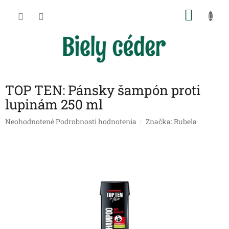
Prejsť
NÁKU
na
obsah
KOŠÍK
TOP TEN: Pánsky šampón proti
lupinám 250 ml
Priemerné
Neohodnotené
Podrobnosti hodnotenia
Značka:
Rubela
hodnotenie
produktu
je
0,0
z
5
hviezdičiek.