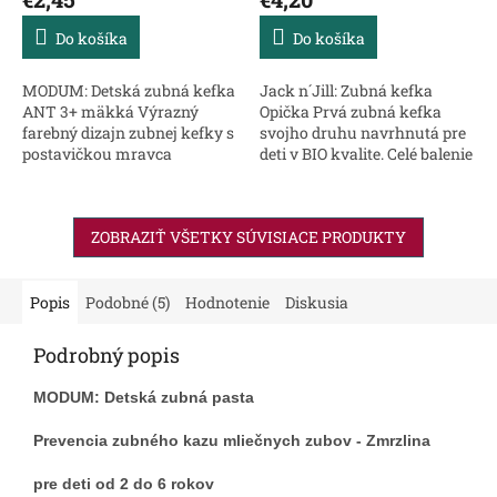
Do košíka
Do košíka
MODUM: Detská zubná kefka
Jack n´Jill: Zubná kefka
ANT 3+ mäkká Výrazný
Opička Prvá zubná kefka
farebný dizajn zubnej kefky s
svojho druhu navrhnutá pre
postavičkou mravca
deti v BIO kvalite. Celé balenie
priťahuje pozornosť dieťaťa a
je biologicky rozložiteľné,
robí starostlivosť o ústnu
obal z recyklovaného papiera
dutinu zábavnou a
a okienko zo...
ZOBRAZIŤ VŠETKY SÚVISIACE PRODUKTY
príjemnou aktivitou....
Popis
Podobné (5)
Hodnotenie
Diskusia
Podrobný popis
MODUM: Detská zubná pasta
Prevencia zubného kazu mliečnych zubov - Zmrzlina
pre deti od 2 do 6 rokov