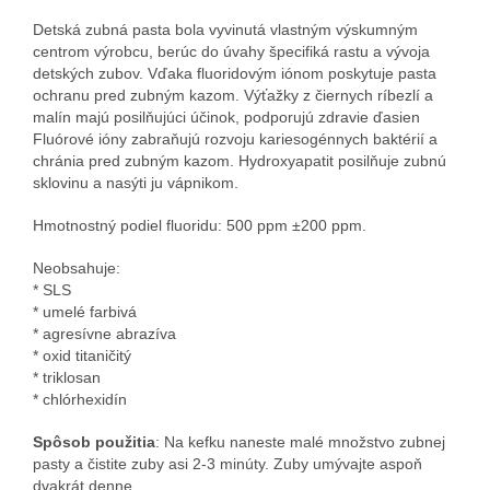
Detská zubná pasta bola vyvinutá vlastným výskumným
centrom výrobcu, berúc do úvahy špecifiká rastu a vývoja
detských zubov. Vďaka fluoridovým iónom poskytuje pasta
ochranu pred zubným kazom. Výťažky z čiernych ríbezlí a
malín majú posilňujúci účinok, podporujú zdravie ďasien
Fluórové ióny zabraňujú rozvoju kariesogénnych baktérií a
chránia pred zubným kazom. Hydroxyapatit posilňuje zubnú
sklovinu a nasýti ju vápnikom.
Hmotnostný podiel fluoridu: 500 ppm ±200 ppm.
Neobsahuje:
* SLS
* umelé farbivá
* agresívne abrazíva
* oxid titaničitý
* triklosan
* chlórhexidín
Spôsob použitia
: Na kefku naneste malé množstvo zubnej
pasty a čistite zuby asi 2-3 minúty. Zuby umývajte aspoň
dvakrát denne.