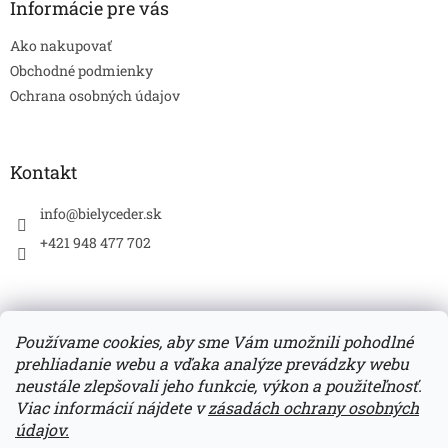
ä
Informácie pre vás
t
Ako nakupovať
i
e
Obchodné podmienky
Ochrana osobných údajov
Kontakt
info
@
bielyceder.sk
+421 948 477 702
Používame cookies, aby sme Vám umožnili pohodlné
prehliadanie webu a vďaka analýze prevádzky webu
Zboží.cz
Heureka.sk
neustále zlepšovali jeho funkcie, výkon a použiteľnosť.
Viac informácií nájdete v
zásadách ochrany osobných
údajov.