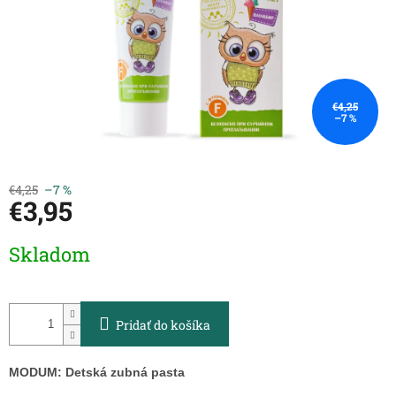
€4,25
–7 %
€4,25
–7 %
€3,95
Jednotková
Skladom
cena:
Pridať do košíka
MODUM: Detská zubná pasta