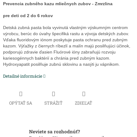
Prevencia zubného kazu mliečnych zubov - Zmrzlina
pre deti od 2 do 6 rokov
Detská zubná pasta bola vyvinutá vlastným výskumným centrom
výrobcu, berúc do úvahy špecifiká rastu a vývoja detských zubov.
Vďaka fluoridovým iónom poskytuje pasta ochranu pred zubným
kazom. Výťažky z čiernych ríbezlí a malín majú posilňujúci účinok,
podporujú zdravie ďasien Fluórové ióny zabraňujú rozvoju
kariesogénnych baktérií a chránia pred zubným kazom.
Hydroxyapatit posilňuje zubnú sklovinu a nasýti ju vápnikom.
Detailné informácie
OPÝTAŤ SA
STRÁŽIŤ
ZDIEĽAŤ
Neviete sa rozhodnúť?