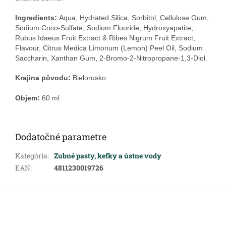
Ingredients:
Aqua, Hydrated Silica, Sorbitol, Cellulose Gum,
Sodium Coco-Sulfate, Sodium Fluoride, Hydroxyapatite,
Rubus Idaeus Fruit Extract & Ribes Nigrum Fruit Extract,
Flavour, Citrus Medica Limonum (Lemon) Peel Oil, Sodium
Saccharin, Xanthan Gum, 2-Bromo-2-Nitropropane-1,3-Diol.
Krajina pôvodu:
Bielorusko
Objem:
60 ml
Dodatočné parametre
Kategória
:
Zubné pasty, kefky a ústne vody
EAN
:
4811230019726
Z
á
p