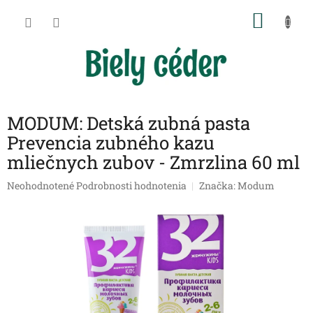
Prejsť
NÁKU
na
obsah
KOŠÍK
MODUM: Detská zubná pasta
Prevencia zubného kazu
mliečnych zubov - Zmrzlina 60 ml
Priemerné
Neohodnotené
Podrobnosti hodnotenia
Značka:
Modum
hodnotenie
produktu
je
0,0
z
5
hviezdičiek.