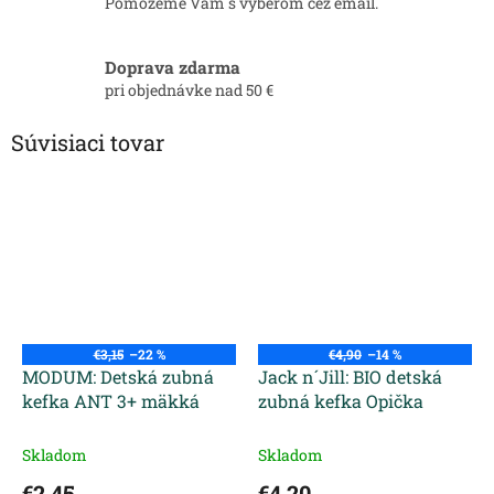
Pomôžeme Vám s výberom cez email.
Doprava zdarma
pri objednávke nad 50 €
Súvisiaci tovar
€3,15
–22 %
€4,90
–14 %
MODUM: Detská zubná
Jack n´Jill: BIO detská
kefka ANT 3+ mäkká
zubná kefka Opička
Skladom
Skladom
€2,45
€4,20