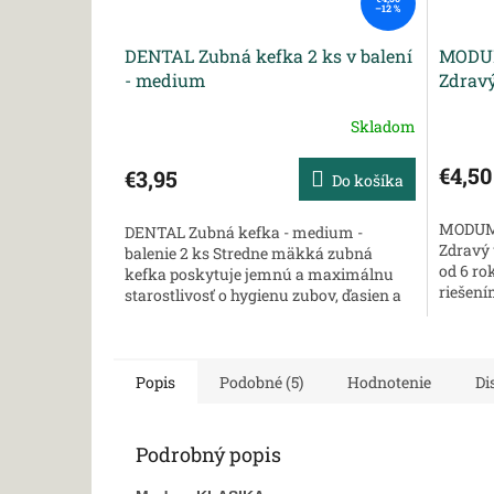
–12 %
DENTAL Zubná kefka 2 ks v balení
MODUM
- medium
Zdravý
ml
Skladom
€4,50
€3,95
Do košíka
MODUM: 
DENTAL Zubná kefka - medium -
Zdravý 
balenie 2 ks Stredne mäkká zubná
od 6 ro
kefka poskytuje jemnú a maximálnu
riešení
starostlivosť o hygienu zubov, ďasien a
zdravé 
ústnej dutiny. Dvojitý účinok - dlhé a
obsahuje
krátke...
Popis
Podobné (5)
Hodnotenie
Di
Podrobný popis