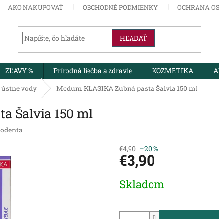
AKO NAKUPOVAŤ
OBCHODNÉ PODMIENKY
OCHRANA O
HĽADAŤ
ZĽAVY %
Prírodná liečba a zdravie
KOZMETIKA
A
a ústne vody
Modum KLASIKA Zubná pasta Šalvia 150 ml
 Šalvia 150 ml
codenta
€4,90
–20 %
€3,90
Jednotková
Skladom
cena: