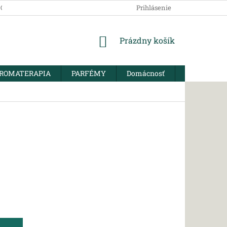
SOBNÝCH ÚDAJOV
Prihlásenie
NÁKUPNÝ
Prázdny košík
KOŠÍK
ROMATERAPIA
PARFÉMY
Domácnosť
BIO KORENI