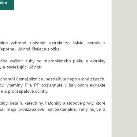
šíka
lne vybrané zloženie: extrakt zo šalvie, extrakt z
iepornej, účinná čistiaca zložka.
dne vyčistiť zuby od mikrobiálneho plaku a extrakty
y a osviežujúci účinok.
ochorení ústnej sliznice, odstraňuje nepríjemný zápach.
cidy, vitamíny P a PP obsiahnuté v šalviovom extrakte
ne a protizápalové účinky.
oidy, betaín, katechíny, flafonidy a stopové prvky, ktoré
a, majú protizápalové, antibakteriálne, rany hojivé a