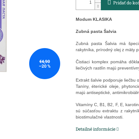
Pridať do ko
Modum KLASIKA
Zubná pasta Šalvia
Zubná pasta Šalvia má špeciá
rakytníka, prírodný olej z mäty p
€4,90
Čistiaci komplex pomáha dôkla
–20 %
liečivých rastlín majú preventívn
Extrakt šalvie podporuje liečbu 
Taníny, éterické oleje, phyton
majú antiseptické, antimikrobiál
Vitamíny C, B1, B2, F, E, karotin
sú súčasťou extraktu z rakytník
biostimulačné vlastnosti.
Detailné informácie