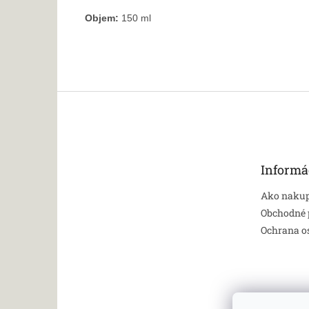
Objem:
150 ml
Z
á
p
ä
t
Informá
i
e
Ako naku
Obchodné
Ochrana o