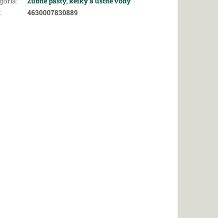
gória
:
Zubné pasty, kefky a ústne vody
:
4630007830889