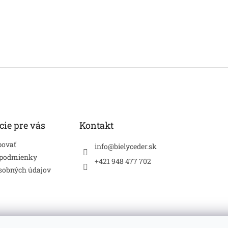
cie pre vás
Kontakt
povať
info
@
bielyceder.sk
 podmienky
+421 948 477 702
sobných údajov