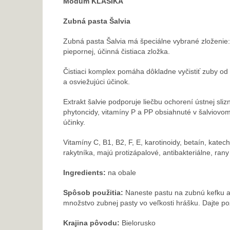
Modum KLASIKA
Zubná pasta Šalvia
Zubná pasta Šalvia má špeciálne vybrané zloženie: e
piepornej, účinná čistiaca zložka.
Čistiaci komplex pomáha dôkladne vyčistiť zuby od m
a osviežujúci účinok.
Extrakt šalvie podporuje liečbu ochorení ústnej sliz
phytoncidy, vitamíny P a PP obsiahnuté v šalviovom
účinky.
Vitamíny C, B1, B2, F, E, karotinoidy, betaín, katec
rakytníka, majú protizápalové, antibakteriálne, rany
Ingredients:
na obale
Spôsob použitia:
Naneste pastu na zubnú kefku a s
množstvo zubnej pasty vo veľkosti hrášku. Dajte poz
Krajina pôvodu:
Bielorusko