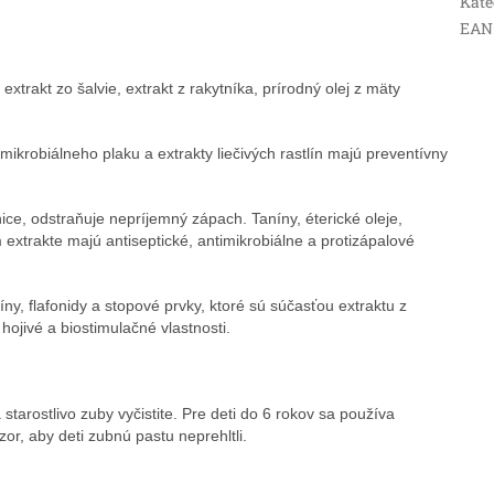
Kate
EAN
xtrakt zo šalvie, extrakt z rakytníka, prírodný olej z mäty
ikrobiálneho plaku a extrakty liečivých rastlín majú preventívny
nice, odstraňuje nepríjemný zápach. Taníny, éterické oleje,
 extrakte majú antiseptické, antimikrobiálne a protizápalové
híny, flafonidy a stopové prvky, ktoré sú súčasťou extraktu z
 hojivé a biostimulačné vlastnosti.
tarostlivo zuby vyčistite. Pre deti do 6 rokov sa používa
or, aby deti zubnú pastu neprehltli.