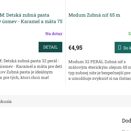
: Detská zubná pasta
Modum Zubná niť 65 m
 úsmev - Karamel a mäta 75
Na dotaz
S
€4,95
DETAIL
Do 
Detská zubná pasta 32 perál -
Modum 32 PERÁL Zubná niť s
úsmev - Karamel a mäta pre deti
mätovým éterickým olejom 65 
kov Zubná pasta je ideálnym
typ zubnej nite je bezpečnejší pr
m pre tých, ktorí chcú mať
a umožňuje zvyknúť si na čistiac
zuby a svieži dych. Pasta
postup. Niť pomáha chrániť zdra
...
ďasien a...
skusia
Dod