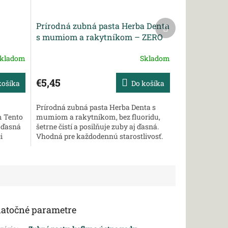
Ďalší
Prírodná zubná pasta Herba Denta
produkt
s mumiom a rakytníkom – ZERO
FLUORID, 100 g
kladom
Skladom
€5,45
košíka
Do košíka
Prírodná zubná pasta Herba Denta s
m Tento
mumiom a rakytníkom, bez fluoridu,
e ďasná
šetrne čistí a posilňuje zuby aj ďasná.
i
Vhodná pre každodennú starostlivosť.
vie
Obsahuje prírodné extrakty, ktoré
podporujú...
atočné parametre