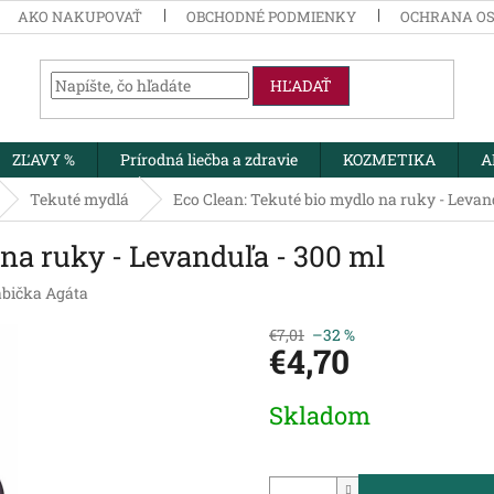
AKO NAKUPOVAŤ
OBCHODNÉ PODMIENKY
OCHRANA O
HĽADAŤ
ZĽAVY %
Prírodná liečba a zdravie
KOZMETIKA
A
Tekuté mydlá
Eco Clean: Tekuté bio mydlo na ruky - Levan
 na ruky - Levanduľa - 300 ml
bička Agáta
€7,01
–32 %
€4,70
Jednotková
Skladom
cena: