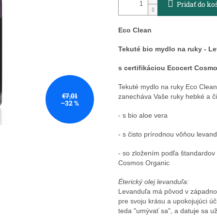
Pridať do ko
Eco Clean
Tekuté bio mydlo na ruky - L
s certifikáciou Ecocert Cosm
Tekuté mydlo na ruky Eco Clean 
€7,01
zanecháva Vaše ruky hebké a či
–32 %
- s bio aloe vera
- s čisto prírodnou vôňou levand
- so zložením podľa štandardov 
Cosmos Organic
Éterický olej levanduľa:
Levanduľa má pôvod v západno
pre svoju krásu a upokojujúci ú
teda "umývať sa", a datuje sa u