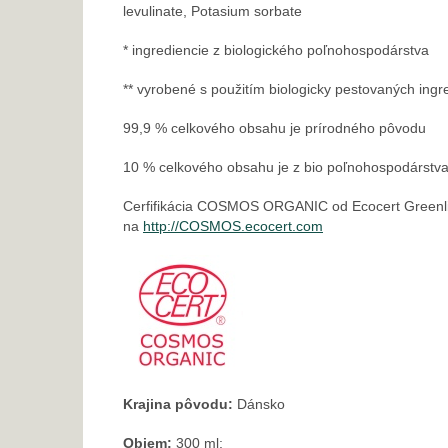
levulinate, Potasium sorbate
* ingrediencie z biologického poľnohospodárstva
** vyrobené s použitím biologicky pestovaných ingre
99,9 % celkového obsahu je prírodného pôvodu
10 % celkového obsahu je z bio poľnohospodárstv
Cerfifikácia COSMOS ORGANIC od Ecocert Greenlif
na
http://COSMOS.ecocert.com
Krajina pôvodu:
Dánsko
Objem:
300 ml;