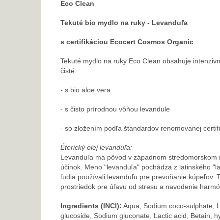
Eco Clean
Tekuté bio mydlo na ruky - Levanduľa
s certifikáciou Ecocert Cosmos Organic
Tekuté mydlo na ruky Eco Clean obsahuje intenzivn
čisté.
- s bio aloe vera
- s čisto prírodnou vôňou levandule
- so zložením podľa štandardov renomovanej certi
Éterický olej levanduľa:
Levanduľa má pôvod v západnom stredomorskom reg
účinok. Meno "levanduľa" pochádza z latinského "la
ľudia používali levanduľu pre prevoňanie kúpeľov. 
prostriedok pre úľavu od stresu a navodenie harmón
Ingredients (INCI):
Aqua, Sodium coco-sulphate,
L
glucoside, Sodium gluconate, Lactic acid, Betain, 