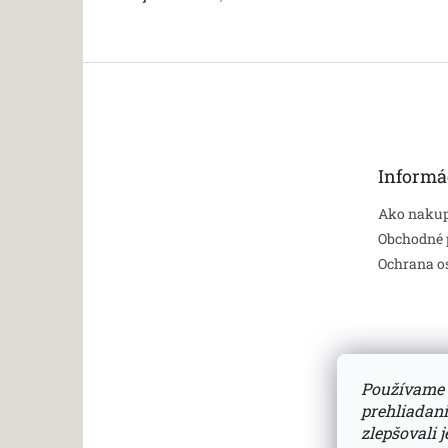
Z
á
p
ä
t
Informá
i
e
Ako naku
Obchodné
Ochrana o
Používame 
prehliadan
zlepšovali 