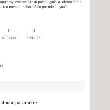
opulárny kvet má širokú paletu využitia, okrem iného
resu a navodenie harmónie pre telo i myseľ.
STRÁŽIŤ
ZDIEĽAŤ
0 €
atočné parametre