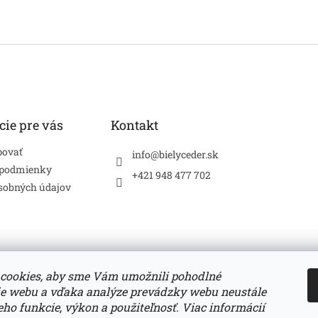
cie pre vás
Kontakt
povať
info
@
bielyceder.sk
 podmienky
+421 948 477 702
sobných údajov
cookies, aby sme Vám umožnili pohodlné
ie webu a vďaka analýze prevádzky webu neustále
Zboží.cz
Heureka.sk
jeho funkcie, výkon a použiteľnosť. Viac informácií