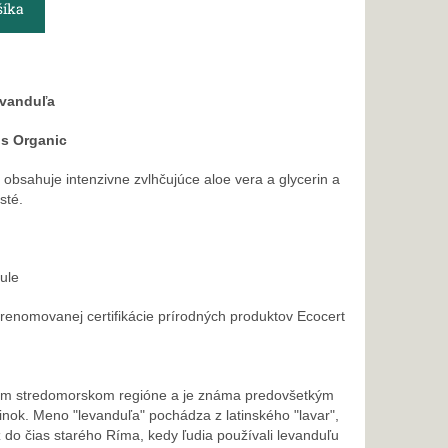
šíka
evanduľa
os Organic
obsahuje intenzivne zvlhčujúce aloe vera a glycerin a
sté.
ule
renomovanej certifikácie prírodných produktov Ecocert
m stredomorskom regióne a je známa predovšetkým
činok. Meno "levanduľa" pochádza z latinského "lavar",
ž do čias starého Ríma, kedy ľudia používali levanduľu