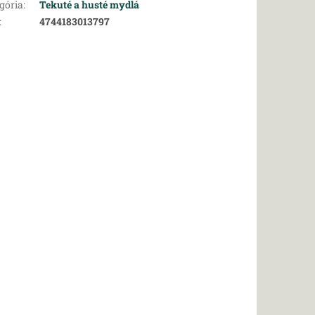
gória
:
Tekuté a husté mydlá
:
4744183013797