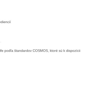
diencií
a
e podľa štandardov COSMOS, ktoré sú k dispozícii