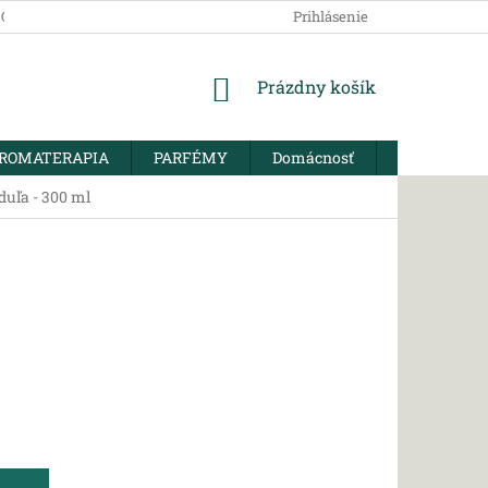
SOBNÝCH ÚDAJOV
Prihlásenie
NÁKUPNÝ
Prázdny košík
KOŠÍK
ROMATERAPIA
PARFÉMY
Domácnosť
BIO KORENI
duľa - 300 ml