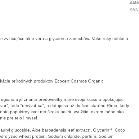
Kate
EAN
e zvlhčujúce aloe vera a glycerin a zanecháva Vaše ruky hebké a
fikácie prírodných produktov Ecocert Cosmos Organic
ióne a je známa predovšetkým pre svoju krásu a upokojujúci
var", teda "umývať sa", a datuje sa už do čias starého Ríma, kedy
Tento populárny kvet má širokú paletu využitia, okrem iného ako
ie pre telo i myseľ.
auryl glucoside, Aloe barbadensis leaf extract*, Glycerin**, Coco
hydrolyzed wheat protein, Sodium chloride, parfum, Sodium