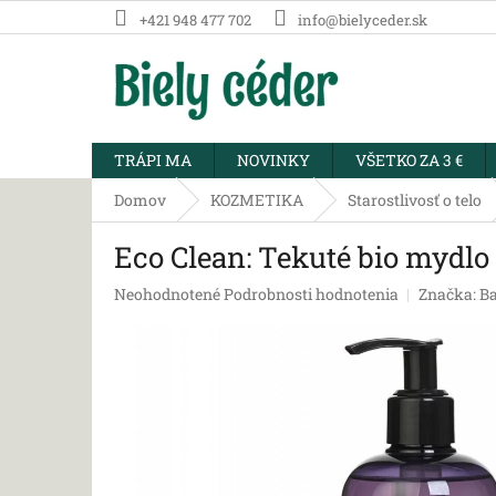
Prejsť
+421 948 477 702
info@bielyceder.sk
na
obsah
TRÁPI MA
NOVINKY
VŠETKO ZA 3 €
Domov
KOZMETIKA
Starostlivosť o telo
Eco Clean: Tekuté bio mydlo
Priemerné
Neohodnotené
Podrobnosti hodnotenia
Značka:
Ba
hodnotenie
produktu
je
0,0
z
5
hviezdičiek.