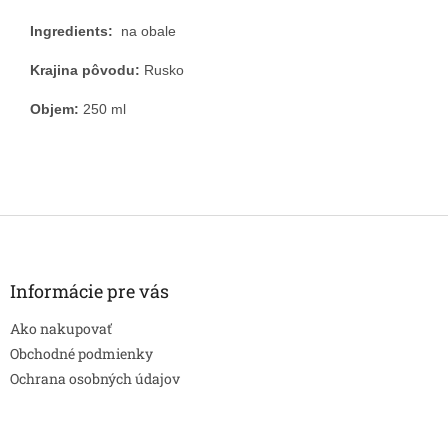
Ingredients:
na obale
Krajina pôvodu:
Rusko
Objem:
250 ml
Z
á
p
ä
Informácie pre vás
t
Ako nakupovať
i
e
Obchodné podmienky
Ochrana osobných údajov