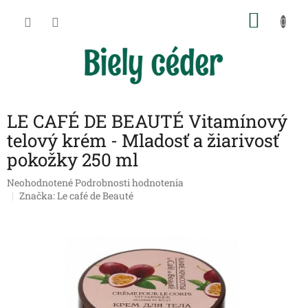
Prejsť
NÁKU
na
obsah
KOŠÍK
LE CAFÉ DE BEAUTÉ Vitamínový
telový krém - Mladosť a žiarivosť
pokožky 250 ml
Priemerné
Neohodnotené
Podrobnosti hodnotenia
hodnotenie
Značka:
Le café de Beauté
produktu
je
0,0
z
5
hviezdičiek.