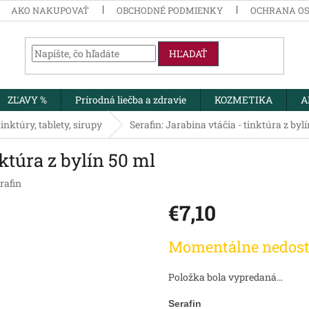
AKO NAKUPOVAŤ
OBCHODNÉ PODMIENKY
OCHRANA O
HĽADAŤ
ZĽAVY %
Prírodná liečba a zdravie
KOZMETIKA
A
inktúry, tablety, sirupy
Serafin: Jarabina vtáčia - tinktúra z byl
nktúra z bylín 50 ml
rafin
€7,10
Jednotková
Momentálne nedos
cena:
Položka bola vypredaná…
Serafin