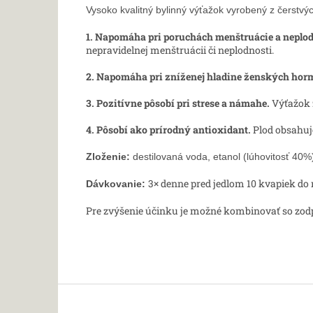
Vysoko kvalitný bylinný výťažok vyrobený z čerst
1. Napomáha pri poruchách menštruácie a neplod
nepravidelnej menštruácii či neplodnosti.
2. Napomáha pri zníženej hladine ženských hor
3. Pozitívne pôsobí pri strese a námahe.
Výťažok 
4. Pôsobí ako prírodný antioxidant.
Plod obsahuj
Zloženie:
destilovaná voda,
etanol (lúhovitosť 40%)
3× denne pred jedlom 10 kvapiek do
Dávkovanie:
Pre zvýšenie účinku je možné kombinovať so zod
Z
á