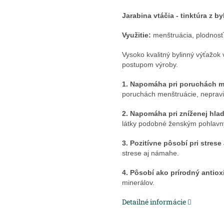
Jarabina vtáčia - tinktúra z by
Využitie:
menštruácia, plodnos
Vysoko kvalitný bylinný výťažo
postupom výroby.
1. Napomáha pri poruchách m
poruchách menštruácie, nepravid
2. Napomáha pri zníženej hl
látky podobné ženským pohla
3. Pozitívne pôsobí pri stres
strese aj námahe.
4. Pôsobí ako prírodný antiox
minerálov.
Detailné informácie