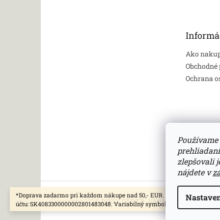
p
ä
t
Informá
i
e
Ako naku
Obchodné
Ochrana o
Používame 
prehliadan
zlepšovali 
nájdete v
z
*Doprava zadarmo pri každom nákupe nad 50,- EUR. *UPOZORNENIE: Čí
Nastaven
Copyright 2026
BIELY CÉDER
. Všetky práva vyhrade
účtu: SK4083300000002801483048. Variabilný symbol - číslo objednávky