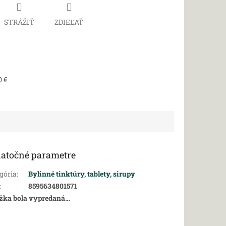
STRÁŽIŤ
ZDIEĽAŤ
0 €
atočné parametre
gória
:
Bylinné tinktúry, tablety, sirupy
:
8595634801571
žka bola vypredaná…