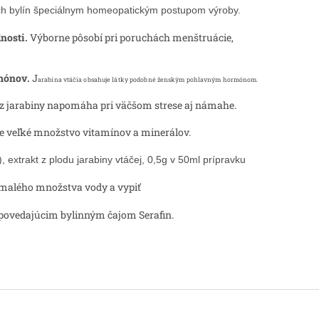
vých bylín špeciálnym homeopatickým postupom výroby.
nosti.
Výborne pôsobí pri poruchách menštruácie,
mónov.
J
arabina vtáčia obsahuje látky podobné ženským pohlavným hormónom.
z jarabiny napomáha pri väčšom strese aj námahe.
e veľké množstvo vitamínov a minerálov.
, extrakt z plodu jarabiny vtáčej, 0,5g v 50ml prípravku
 malého množstva vody a vypiť
povedajúcim bylinným čajom Serafin.