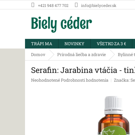
Prejsť
+421 948 477 702
info@bielyceder.sk
na
obsah
TRÁPI MA
NOVINKY
VŠETKO ZA 3 €
Domov
Prírodná liečba a zdravie
Bylinné t
Serafin: Jarabina vtáčia - ti
Priemerné
Neohodnotené
Podrobnosti hodnotenia
Značka:
Se
hodnotenie
produktu
je
0,0
z
5
hviezdičiek.