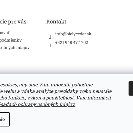
cie pre vás
Kontakt
povať
info
@
bielyceder.sk
 podmienky
+421 948 477 702
sobných údajov
cookies, aby sme Vám umožnili pohodlné
ie webu a vďaka analýze prevádzky webu neustále
Zboží.cz
Heureka.sk
jeho funkcie, výkon a použiteľnosť. Viac informácií
ásadách ochrany osobných údajov.
slo
ie
né.
Upraviť nastavenie cookies
.