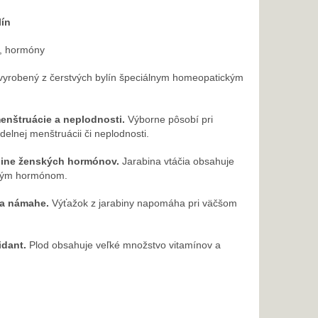
lín
ť, hormóny
k vyrobený z čerstvých bylín špeciálnym homeopatickým
enštruácie a neplodnosti.
Výborne pôsobí pri
elnej menštruácii či neplodnosti.
adine ženských hormónov.
Jarabina vtáčia obsahuje
vným hormónom.
e a námahe.
Výťažok z jarabiny napomáha pri väčšom
idant.
Plod obsahuje veľké množstvo vitamínov a