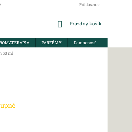
SOBNÝCH ÚDAJOV
Prihlásenie
NÁKUPNÝ
Prázdny košík
KOŠÍK
ROMATERAPIA
PARFÉMY
Domácnosť
BIO KORENI
ín 50 ml
tupné