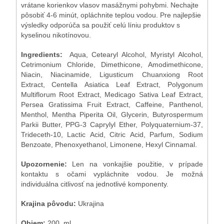
vrátane korienkov vlasov masážnymi pohybmi. Nechajte
pôsobiť 4-6 minút, opláchnite teplou vodou.
Pre najlepšie
výsledky odporúča sa použiť celú líniu produktov s
kyselinou nikotínovou.
Ingredients:
Aqua, Cetearyl Alcohol, Myristyl Alcohol,
Cetrimonium Chloride, Dimethicone, Amodimethicone,
Niacin, Niacinamide, Ligusticum Chuanxiong Root
Extract, Centella Asiatica Leaf Extract, Polygonum
Multiflorum Root Extract, Medicago Sativa Leaf Extract,
Persea Gratissima Fruit Extract, Caffeine, Panthenol,
Menthol, Mentha Piperita Oil, Glycerin, Butyrospermum
Parkii Butter, PPG-3 Caprylyl Ether, Polyquaternium-37,
Trideceth-10, Lactic Acid, Citric Acid, Parfum, Sodium
Benzoate, Phenoxyethanol, Limonene, Hexyl Cinnamal.
Upozornenie:
Len na vonkajšie použitie, v prípade
kontaktu s očami vypláchnite vodou. Je možná
individuálna citlivosť na jednotlivé komponenty.
Krajina pôvodu:
Ukrajina
Objem:
200 ml