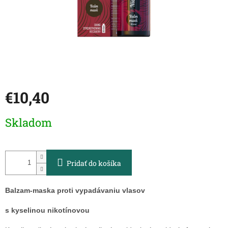
€10,40
Jednotková
Skladom
cena:
Pridať do košíka
Balzam-maska
proti vypadávaniu vlasov
s kyselinou nikotínovou