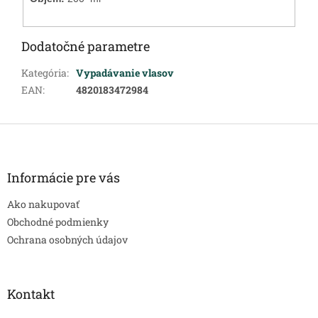
Dodatočné parametre
Kategória
:
Vypadávanie vlasov
EAN
:
4820183472984
Z
á
p
ä
Informácie pre vás
t
Ako nakupovať
i
e
Obchodné podmienky
Ochrana osobných údajov
Kontakt