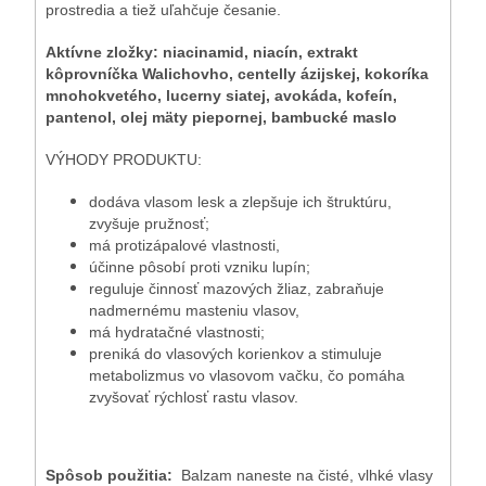
prostredia a tiež uľahčuje česanie.
Aktívne zložky: niacinamid, niacín, extrakt
kôprovníčka Walichovho, centelly ázijskej, kokoríka
mnohokvetého, lucerny siatej, avokáda, kofeín,
pantenol, olej mäty piepornej, bambucké maslo
VÝHODY PRODUKTU:
dodáva vlasom lesk a zlepšuje ich štruktúru,
zvyšuje pružnosť;
má protizápalové vlastnosti,
účinne pôsobí proti vzniku lupín;
reguluje činnosť mazových žliaz, zabraňuje
nadmernému masteniu vlasov,
má hydratačné vlastnosti;
preniká do vlasových korienkov a stimuluje
metabolizmus vo vlasovom vačku, čo pomáha
zvyšovať rýchlosť rastu vlasov.
Spôsob použitia:
Balzam naneste na čisté, vlhké vlasy