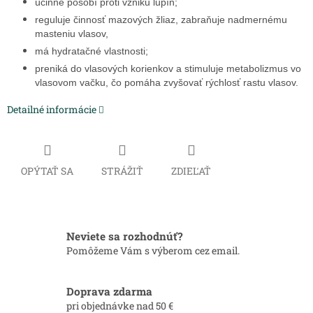
účinne pôsobí proti vzniku lupín;
reguluje činnosť mazových žliaz, zabraňuje nadmernému
masteniu vlasov,
má hydratačné vlastnosti;
preniká do vlasových korienkov a stimuluje metabolizmus vo
vlasovom vačku, čo pomáha zvyšovať rýchlosť rastu vlasov.
Detailné informácie
OPÝTAŤ SA
STRÁŽIŤ
ZDIEĽAŤ
Neviete sa rozhodnúť?
Pomôžeme Vám s výberom cez email.
Doprava zdarma
pri objednávke nad 50 €