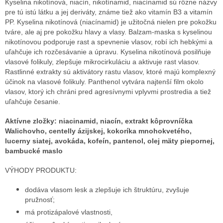
Kyselina nikotínová, niacín, nikotínamid, niacínamid sú rôzne názvy
pre tú istú látku a jej deriváty, známe tiež ako vitamín B3 a vitamín
PP. Kyselina nikotínová (niacínamid) je užitočná nielen pre pokožku
tváre, ale aj pre pokožku hlavy a vlasy. Balzam-maska s kyselinou
nikotínovou podporuje rast a spevnenie vlasov, robí ich hebkými a
uľahčuje ich rozčesávanie a úpravu. Kyselina nikotínová posilňuje
vlasové folikuly, zlepšuje mikrocirkuláciu a aktivuje rast vlasov.
Rastlinné extrakty sú aktivátory rastu vlasov, ktoré majú komplexný
účinok na vlasové folikuly. Panthenol vytvára najtenší film okolo
vlasov, ktorý ich chráni pred agresívnymi vplyvmi prostredia a tiež
uľahčuje česanie.
Aktívne zložky: niacinamid, niacín, extrakt kôprovníčka
Walichovho, centelly ázijskej, kokoríka mnohokvetého,
lucerny siatej, avokáda, kofeín, pantenol, olej mäty piepornej,
bambucké maslo
VÝHODY PRODUKTU:
dodáva vlasom lesk a zlepšuje ich štruktúru, zvyšuje
pružnosť;
má protizápalové vlastnosti,