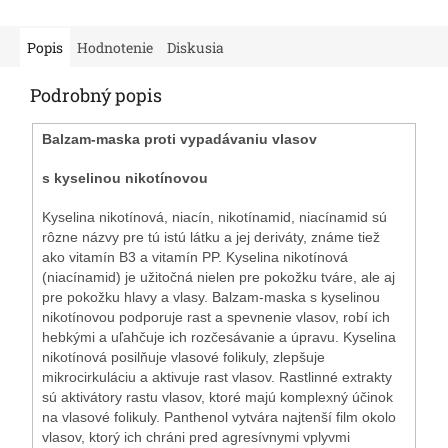
Popis
Hodnotenie
Diskusia
Podrobný popis
Balzam-maska
proti vypadávaniu vlasov
s kyselinou nikotínovou
Kyselina nikotínová, niacín, nikotínamid, niacínamid sú
rôzne názvy pre tú istú látku a jej deriváty, známe tiež
ako vitamín B3 a vitamín PP. Kyselina nikotínová
(niacínamid) je užitočná nielen pre pokožku tváre, ale aj
pre pokožku hlavy a vlasy.
Balzam-maska s kyselinou
nikotínovou podporuje rast a spevnenie vlasov, robí ich
hebkými a uľahčuje ich rozčesávanie a úpravu. Kyselina
nikotínová posilňuje vlasové folikuly, zlepšuje
mikrocirkuláciu a aktivuje rast vlasov. Rastlinné extrakty
sú aktivátory rastu vlasov, ktoré majú komplexný účinok
na vlasové folikuly. Panthenol vytvára najtenší film okolo
vlasov, ktorý ich chráni pred agresívnymi vplyvmi