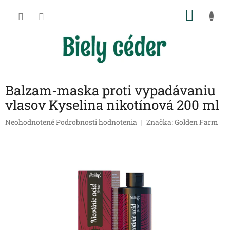
Prejsť
NÁKU
na
obsah
KOŠÍK
Balzam-maska proti vypadávaniu
vlasov Kyselina nikotínová 200 ml
Priemerné
Neohodnotené
Podrobnosti hodnotenia
Značka:
Golden Farm
hodnotenie
produktu
je
0,0
z
5
hviezdičiek.