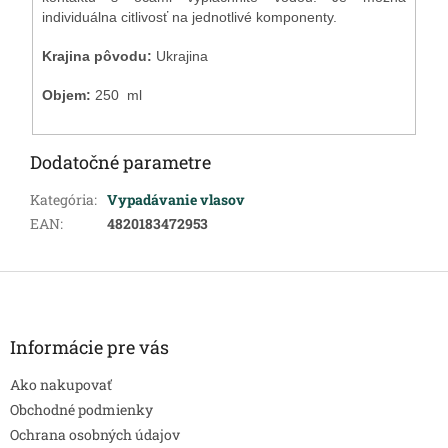
individuálna citlivosť na jednotlivé komponenty.
Krajina pôvodu:
Ukrajina
Objem:
250 ml
Dodatočné parametre
Kategória
:
Vypadávanie vlasov
EAN
:
4820183472953
Z
á
p
ä
Informácie pre vás
t
Ako nakupovať
i
e
Obchodné podmienky
Ochrana osobných údajov