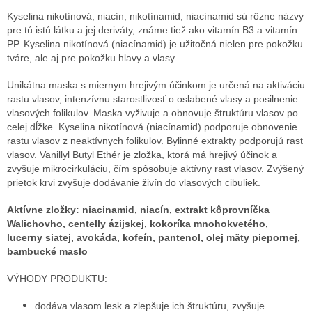
Kyselina nikotínová, niacín, nikotínamid, niacínamid sú rôzne názvy
pre tú istú látku a jej deriváty, známe tiež ako vitamín B3 a vitamín
PP. Kyselina nikotínová (niacínamid) je užitočná nielen pre pokožku
tváre, ale aj pre pokožku hlavy a vlasy.
Unikátna maska s miernym hrejivým účinkom je určená na aktiváciu
rastu vlasov, intenzívnu starostlivosť o oslabené vlasy a posilnenie
vlasových folikulov. Maska vyživuje a obnovuje štruktúru vlasov po
celej dĺžke. Kyselina nikotínová (niacínamid) podporuje obnovenie
rastu vlasov z neaktívnych folikulov. Bylinné extrakty podporujú rast
vlasov. Vanillyl Butyl Ethér je zložka, ktorá má hrejivý účinok a
zvyšuje mikrocirkuláciu, čím spôsobuje aktívny rast vlasov. Zvýšený
prietok krvi zvyšuje dodávanie živín do vlasových cibuliek.
Aktívne zložky: niacinamid, niacín, extrakt kôprovníčka
Walichovho, centelly ázijskej, kokoríka mnohokvetého,
lucerny siatej, avokáda, kofeín, pantenol, olej mäty piepornej,
bambucké maslo
VÝHODY PRODUKTU:
dodáva vlasom lesk a zlepšuje ich štruktúru, zvyšuje