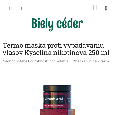
Prejsť
NÁKU
na
obsah
KOŠÍK
Termo maska proti vypadávaniu
vlasov Kyselina nikotínová 250 ml
Priemerné
Neohodnotené
Podrobnosti hodnotenia
Značka:
Golden Farm
hodnotenie
produktu
je
0,0
z
5
hviezdičiek.