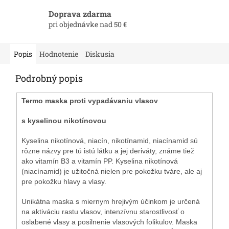
Doprava zdarma
pri objednávke nad 50 €
Popis
Hodnotenie
Diskusia
Podrobný popis
Termo maska
proti vypadávaniu vlasov
s kyselinou nikotínovou
Kyselina nikotínová, niacín, nikotínamid, niacínamid sú
rôzne názvy pre tú istú látku a jej deriváty, známe tiež
ako vitamín B3 a vitamín PP. Kyselina nikotínová
(niacínamid) je užitočná nielen pre pokožku tváre, ale aj
pre pokožku hlavy a vlasy.
Unikátna maska s miernym hrejivým účinkom je určená
na aktiváciu rastu vlasov, intenzívnu starostlivosť o
oslabené vlasy a posilnenie vlasových folikulov. Maska