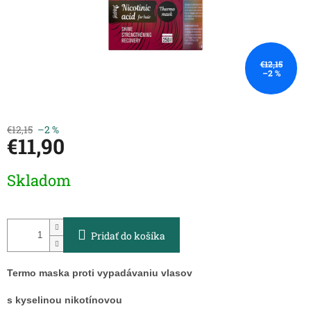
€12,15
–2 %
€12,15
–2 %
€11,90
Jednotková
Skladom
cena:
Pridať do košíka
Termo maska
proti vypadávaniu vlasov
s kyselinou nikotínovou