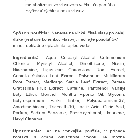
metabolizmus vo vlasovom vačku, čo pomáha
zvyšovať rýchlosť rastu vlasov.
Spôsob použitia:
Naneste na vlhké, čisté vlasy po celej
dĺžke (vrátane korienkov vlasov), nechajte pôsobiť 5-7
minút, dôkladne opláchnite teplou vodou.
Ingredients:
Aqua, Cetearyl Alcohol, Cetrimonium
Chloride, Myristyl Alcohol, Dimethicone, Niacin,
Niacinamide, Ligusticum Chuanxiong Root Extract,
Centella Asiatica Leaf Extract, Polygonum Multiflorum
Root Extract, Medicago Sativa Leaf Extract, Persea
Gratissima Fruit Extract, Caffeine, Panthenol, Vanillyl
Butyl Ether, Menthol, Mentha Piperita Oil, Glycerin,
Butyrospermum Parkii Butter, Polyquaternium-37,
Amodimethicone, Trideceth-10, Lactic Acid, Citric Acid,
Parfum, Sodium Benzoate, Phenoxyethanol, Limonene,
Hexyl Cinnamal.
Upozornenie:
Len na vonkajšie použitie, v prípade
kontaktu s očami vypláchnite vodou. Je možná