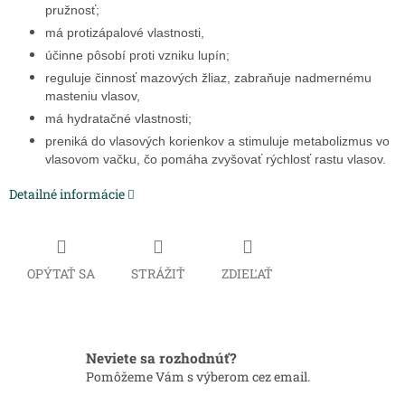
pružnosť;
má protizápalové vlastnosti,
účinne pôsobí proti vzniku lupín;
reguluje činnosť mazových žliaz, zabraňuje nadmernému
masteniu vlasov,
má hydratačné vlastnosti;
preniká do vlasových korienkov a stimuluje metabolizmus vo
vlasovom vačku, čo pomáha zvyšovať rýchlosť rastu vlasov.
Detailné informácie
OPÝTAŤ SA
STRÁŽIŤ
ZDIEĽAŤ
Neviete sa rozhodnúť?
Pomôžeme Vám s výberom cez email.