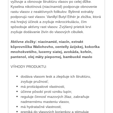
vyživuje a obnovuje štruktúru vlasov po celej dĺžke.
Kyselina nikotínová (niacínamid) podporuje obnovenie
rastu vlasov z neaktívnych folikulov. Bylinné extrakty
podporujú rast vlasov. Vanillyl Butyl Ethér je zložka, ktorá
má hrejivý účinok a zvyšuje mikrocirkuláciu, čím
spôsobuje aktívny rast vlasov. Zvýšený prietok krvi
zvyšuje dodávanie živín do vlasových cibuliek.
Aktívne zložky: niacinamid, niacín, extrakt
kôprovníčka Walichovho, centelly ázijskej, kokoríka
mnohokvetého, lucerny siatej, avokáda, kofeín,
pantenol, olej mäty piepornej, bambucké maslo
VÝHODY PRODUKTU:
dodáva vlasom lesk a zlepšuje ich štruktúru,
zvyšuje pružnosť;
má protizápalové vlastnosti,
účinne pôsobí proti vzniku lupín;
reguluje činnosť mazových žliaz, zabraňuje
nadmernému masteniu vlasov,
má hydratačné vlastnosti;
preniká do vlasových korienkov a stimuluje