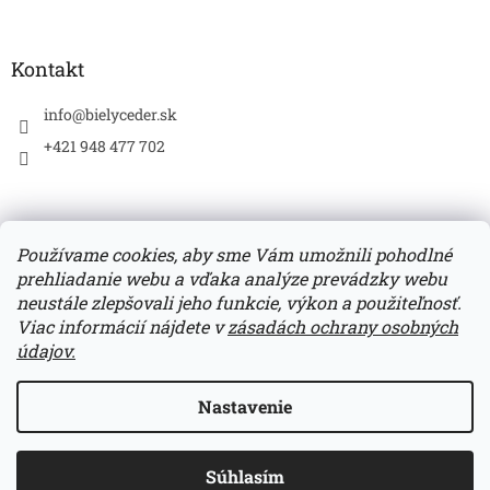
Kontakt
info
@
bielyceder.sk
+421 948 477 702
Používame cookies, aby sme Vám umožnili pohodlné
prehliadanie webu a vďaka analýze prevádzky webu
Zboží.cz
Heureka.sk
neustále zlepšovali jeho funkcie, výkon a použiteľnosť.
Viac informácií nájdete v
zásadách ochrany osobných
údajov.
Vytvoril Shoptet
Nastavenie
*Doprava zadarmo pri každom nákupe nad 50,- EUR.
Copyright 2026
BIELY CÉDER
. Všetky práva vyhradené.
*UPOZORNENIE: Číslo účtu: SK4083300000002801483048.
Súhlasím
Upraviť nastavenie cookies