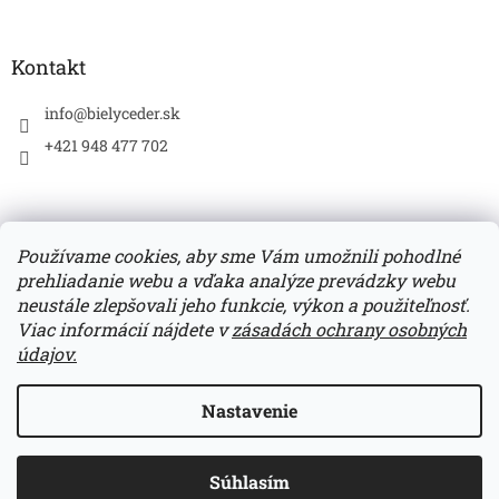
Kontakt
info
@
bielyceder.sk
+421 948 477 702
Používame cookies, aby sme Vám umožnili pohodlné
prehliadanie webu a vďaka analýze prevádzky webu
Zboží.cz
Heureka.sk
neustále zlepšovali jeho funkcie, výkon a použiteľnosť.
Viac informácií nájdete v
zásadách ochrany osobných
údajov.
Vytvoril Shoptet
Nastavenie
*Doprava zadarmo pri každom nákupe nad 50,- EUR.
Copyright 2026
BIELY CÉDER
. Všetky práva vyhradené.
*UPOZORNENIE: Číslo účtu: SK4083300000002801483048.
Súhlasím
Upraviť nastavenie cookies
Variabilný symbol - číslo objednávky.