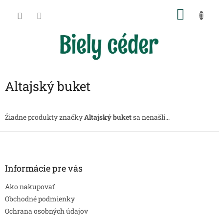
Prejsť
NÁKU
na
obsah
KOŠÍK
Altajský buket
Žiadne produkty značky
Altajský buket
sa nenašli...
Z
á
p
ä
Informácie pre vás
t
Ako nakupovať
i
e
Obchodné podmienky
Ochrana osobných údajov