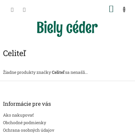
Prejsť
NÁKU
na
obsah
KOŠÍK
Celiteľ
Žiadne produkty značky
Celiteľ
sa nenašli...
Z
á
p
ä
Informácie pre vás
t
Ako nakupovať
i
e
Obchodné podmienky
Ochrana osobných údajov