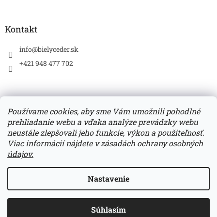
Kontakt
info
@
bielyceder.sk
+421 948 477 702
Používame cookies, aby sme Vám umožnili pohodlné
prehliadanie webu a vďaka analýze prevádzky webu
Zboží.cz
Heureka.sk
neustále zlepšovali jeho funkcie, výkon a použiteľnosť.
Viac informácií nájdete v
zásadách ochrany osobných
údajov.
Vytvoril Shoptet
Nastavenie
*Doprava zadarmo pri každom nákupe nad 50,- EUR.
Copyright 2026
BIELY CÉDER
. Všetky práva vyhradené.
*UPOZORNENIE: Číslo účtu: SK4083300000002801483048.
Súhlasím
Upraviť nastavenie cookies
Variabilný symbol - číslo objednávky.