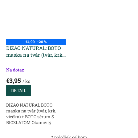
99,6% prírodných zložiek Bez
dotyku jarnej noci -
gluténu, GMO,...
Prírodné...
€4,99
–20 %
DIZAO NATURAL: BOTO
maska na tvár (tvár, krk,
viečka) + BOTO sérum S
BIOZLATOM
Na dotaz
€3,95
/ ks
DETAIL
DIZAO NATURAL BOTO
maska na tvár (tvár, krk,
viečka) + BOTO sérum S
BIOZLATOM Okamžitý
účinok Vyhladenie
mimických vrások 99,6%
7
položiek celkom