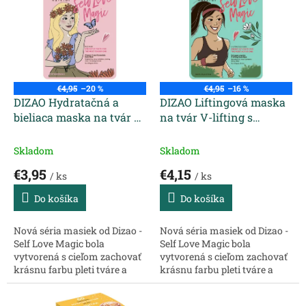
p
p
r
i
o
s
d
p
u
r
k
o
t
€4,95
–20 %
€4,95
–16 %
d
DIZAO Hydratačná a
DIZAO Liftingová maska
o
u
bieliaca maska na tvár s
na tvár V-lifting s
v
k
vitamínom C a
kolagénovými peptidmi
t
nechtíkom 25 g
30 g
Skladom
Skladom
o
€3,95
€4,15
v
/ ks
/ ks
Do košíka
Do košíka
Nová séria masiek od Dizao -
Nová séria masiek od Dizao -
Self Love Magic bola
Self Love Magic bola
vytvorená s cieľom zachovať
vytvorená s cieľom zachovať
krásnu farbu pleti tváre a
krásnu farbu pleti tváre a
chrániť jemnú pokožku tváre
chrániť jemnú pokožku tváre
pred škodlivými vplyvmi.
pred škodlivými vplyvmi.