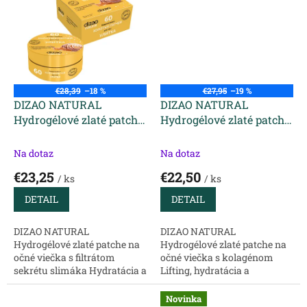
Pleťové masky zo série Self
Pleťové masky zo série Self
Love Magic...
Love Magic...
€28,39
–18 %
€27,95
–19 %
DIZAO NATURAL
DIZAO NATURAL
Hydrogélové zlaté patche
Hydrogélové zlaté patche
na očné viečka s
na očné viečka s
filtrátom sekrétu slimáka
kolagénom 60 ks
Na dotaz
Na dotaz
60 ks
€23,25
€22,50
/ ks
/ ks
DETAIL
DETAIL
DIZAO NATURAL
DIZAO NATURAL
Hydrogélové zlaté patche na
Hydrogélové zlaté patche na
očné viečka s filtrátom
očné viečka s kolagénom
sekrétu slimáka Hydratácia a
Lifting, hydratácia a
odstránenie vrások "Slimák"
odstránenie vrások V čom sú
Vyhladenie vrások Ultra
plusy patchov Dizao?
Novinka