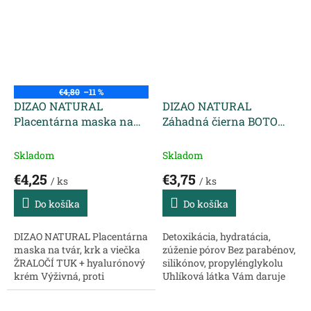
hydratácia Lifting V čom
Hydrogélová textúra patchov
sú...
pevne prilieha k pokožke a...
€4,80
–11 %
DIZAO NATURAL
DIZAO NATURAL
Placentárna maska na
Záhadná čierna BOTO
tvár, krk a viečka
maska na tvár s
ŽRALOČÍ TUK +
kyselinou hyalurónovou
Skladom
Skladom
hyalurónový krém
a bambusovým uhlím 25
€4,25
€3,75
/ ks
/ ks
ml
Do košíka
Do košíka
DIZAO NATURAL Placentárna
Detoxikácia, hydratácia,
maska na tvár, krk a viečka
zúženie pórov Bez parabénov,
ŽRALOČÍ TUK + hyalurónový
silikónov, propylénglykolu
krém Výživná, proti
Uhlíková látka Vám daruje
vráskam, s liftingovým a
pocit osvieženia a uvoľnenia,
vyhladzujúcim účinkom
ktoré sa podobá láskavému