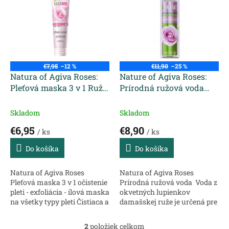
p
p
r
i
o
s
d
p
u
r
k
o
t
€7,95
–12 %
€11,90
–25 %
d
Natura of Agiva Roses:
Nature of Agiva Roses:
o
u
Pleťová maska 3 v 1 Ruža
Prírodná ružová voda
v
k
a íl 100 ml
200 ml
t
Skladom
Skladom
o
€6,95
€8,90
v
/ ks
/ ks
Do košíka
Do košíka
Natura of Agiva Roses
Natura of Agiva Roses
Pleťová maska 3 v 1 očistenie
Prírodná ružová voda Voda z
pleti - exfoliácia - ílová maska
okvetných lupienkov
na všetky typy pleti Čistiaca a
damašskej ruže je určená pre
zvlhčujúca maska s
všetky typy pleti. Skvelo čistí
amarantom, ílom a ružovou
a tonizuje pleť, pomáha
2
položiek celkom