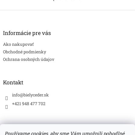
O
vodou. Maska je obohatená
bojovať proti prvým
v
o...
príznakom...
l
Z
á
á
d
p
a
ä
Informácie pre vás
c
t
i
Ako nakupovať
i
e
p
e
Obchodné podmienky
r
Ochrana osobných údajov
v
k
y
v
Kontakt
ý
p
info
@
bielyceder.sk
i
s
+421 948 477 702
u
Používame cookies, aby sme Vám umožnili pohodlné