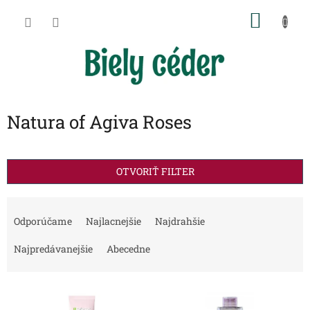
Prejsť
NÁKU
na
obsah
KOŠÍK
Natura of Agiva Roses
OTVORIŤ FILTER
R
a
Odporúčame
Najlacnejšie
Najdrahšie
d
e
Najpredávanejšie
Abecedne
n
i
V
e
ý