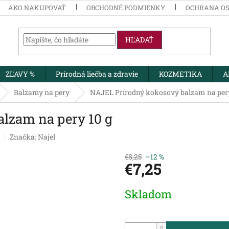
AKO NAKUPOVAŤ
OBCHODNÉ PODMIENKY
OCHRANA O
HĽADAŤ
ZĽAVY %
Prírodná liečba a zdravie
KOZMETIKA
A
Balzamy na pery
NAJEL Prírodný kokosový balzam na pery
lzam na pery 10 g
a
Značka:
Najel
€8,25
–12 %
€7,25
Jednotková
Skladom
cena: