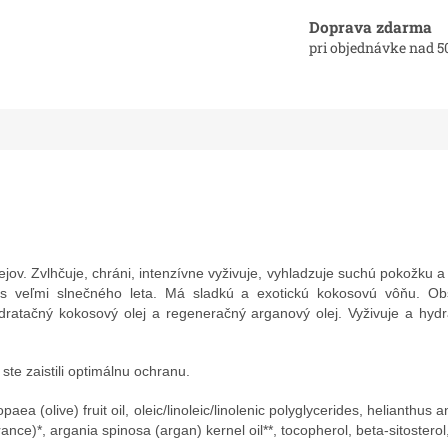
Doprava zdarma
pri objednávke nad 5
ejov.
Zvlhčuje, chráni, intenzívne vyživuje, vyhladzuje suchú pokožku a
s veľmi slnečného leta.
Má sladkú a exotickú kokosovú vôňu.
Ob
hydratačný kokosový olej a regeneračný arganový olej.
Vyživuje a hydr
 ste zaistili optimálnu ochranu.
paea (olive) fruit oil, oleic/linoleic/linolenic polyglycerides, helianthu
nce)*, argania spinosa (argan) kernel oil**, tocopherol, beta-sitosterol