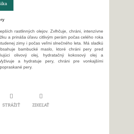
šíka
ery
pších rastlinných olejov.
Zvlhčuje, chráni, intenzívne
ožku a prináša úľavu citlivým perám počas celého roka
tudenej zimy i počas veľmi slnečného leta.
Má sladkú
bsahuje bambucké maslo, ktoré chráni pery pred
mňujúci olivový olej, hydratačný kokosový olej a
Vyživuje a hydratuje pery, chráni pre vonkajšími
 popraskané pery.
STRÁŽIŤ
ZDIEĽAŤ