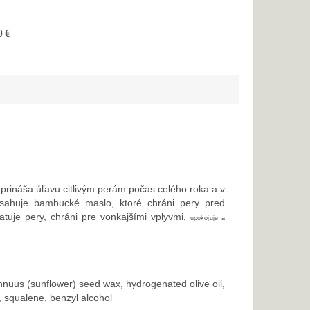
0 €
 prináša úľavu citlivým perám počas celého roka a v
sahuje bambucké maslo, ktoré chráni pery pred
atuje pery, chráni pre vonkajšími vplyvmi,
upokojuje a
s annuus (sunflower) seed wax, hydrogenated olive oil,
, squalene, benzyl alcohol