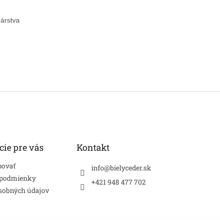
árstva
cie pre vás
Kontakt
povať
info
@
bielyceder.sk
 podmienky
+421 948 477 702
sobných údajov