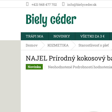
Prejsť
+421 948 477 702
info@bielyceder.sk
na
obsah
TRÁPI MA
NOVINKY
VŠETKO ZA 3 €
Domov
KOZMETIKA
Starostlivosť o pleť
NAJEL Prírodný kokosový ba
Priemerné
Neohodnotené
Podrobnosti hodnoteni
Novinka
hodnotenie
produktu
je
0,0
z
5
hviezdičiek.