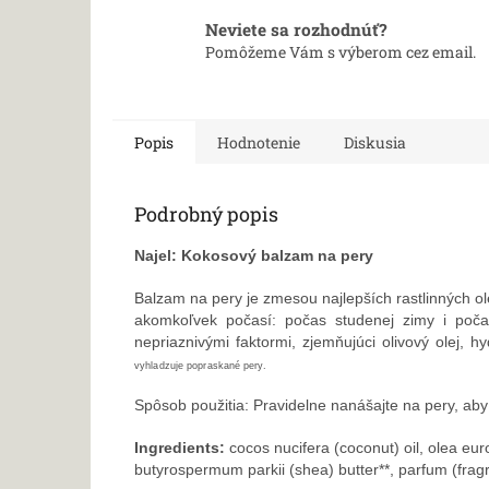
Neviete sa rozhodnúť?
Pomôžeme Vám s výberom cez email.
Popis
Hodnotenie
Diskusia
Podrobný popis
Najel: Kokosový balzam na pery
Balzam na pery je zmesou najlepších rastlinných ol
akomkoľvek počasí:
počas studenej zimy i poča
nepriaznivými faktormi, zjemňujúci olivový olej, 
vyhladzuje popraskané pery.
Spôsob použitia:
Pravidelne
nanášajte
na pery, aby
Ingredients:
cocos nucifera (coconut) oil, olea euro
butyrospermum parkii (shea) butter**, parfum (fragra