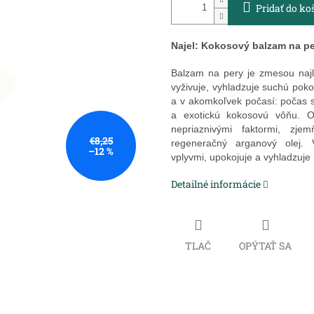
Pridať do ko
Najel: Kokosový balzam na p
Balzam na pery je zmesou najle
vyživuje, vyhladzuje suchú pok
a v akomkoľvek počasí:
počas s
a exotickú kokosovú vôňu.
O
nepriaznivými faktormi, zje
€8,25
regeneračný arganový olej.
–12 %
vplyvmi,
upokojuje a vyhladzuje
Detailné informácie
TLAČ
OPÝTAŤ SA