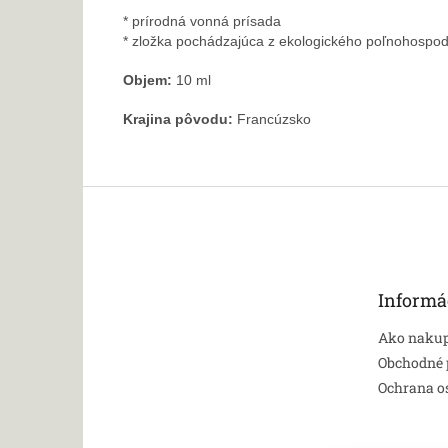
* prírodná vonná prísada
* zložka pochádzajúca z ekologického poľnohospod
Objem:
10 ml
Krajina pôvodu:
Francúzsko
Z
á
p
ä
t
Informá
i
e
Ako naku
Obchodné
Ochrana o