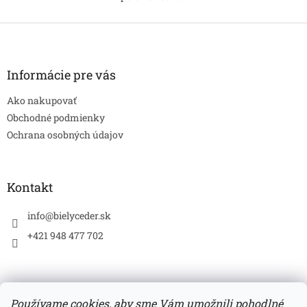
O
pokožku s viditeľnými...
prináša úľavu citlivým perám
v
počas...
l
Z
á
á
d
p
a
ä
Informácie pre vás
c
t
i
Ako nakupovať
i
e
p
e
Obchodné podmienky
r
Ochrana osobných údajov
v
k
y
v
Kontakt
ý
p
info
@
bielyceder.sk
i
s
+421 948 477 702
u
Používame cookies, aby sme Vám umožnili pohodlné