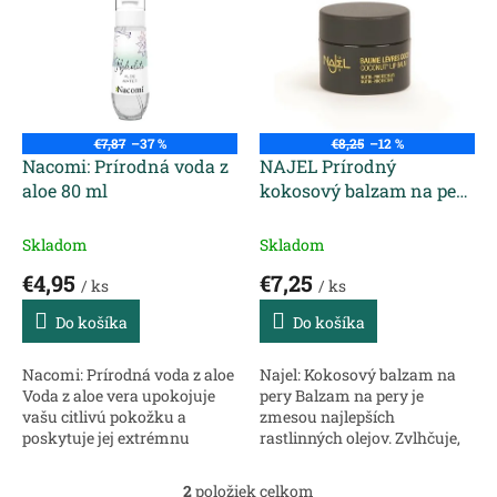
p
p
r
i
o
s
d
p
u
r
k
o
t
€7,87
–37 %
€8,25
–12 %
d
Nacomi: Prírodná voda z
NAJEL Prírodný
o
u
aloe 80 ml
kokosový balzam na pery
v
k
10 g
t
Skladom
Skladom
o
€4,95
€7,25
v
/ ks
/ ks
Do košíka
Do košíka
Nacomi: Prírodná voda z aloe
Najel: Kokosový balzam na
Voda z aloe vera upokojuje
pery Balzam na pery je
vašu citlivú pokožku a
zmesou najlepších
poskytuje jej extrémnu
rastlinných olejov. Zvlhčuje,
hydratáciu. Môžete ju
chráni, intenzívne vyživuje,
používať každý deň, tiež na
vyhladzuje suchú pokožku a
2
položiek celkom