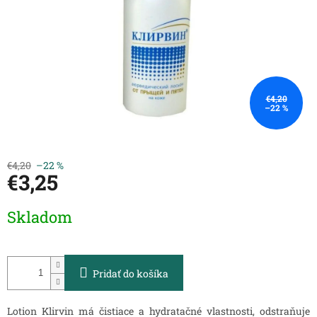
€4,20
–22 %
€4,20
–22 %
€3,25
Jednotková
Skladom
cena:
Pridať do košíka
Lotion Klirvin má čistiace a hydratačné vlastnosti, odstraňuje