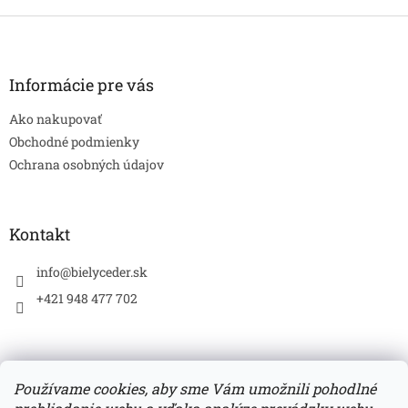
Z
á
p
ä
Informácie pre vás
t
Ako nakupovať
i
e
Obchodné podmienky
Ochrana osobných údajov
Kontakt
info
@
bielyceder.sk
+421 948 477 702
Používame cookies, aby sme Vám umožnili pohodlné