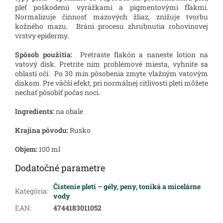
pleť poškodenú vyrážkami a pigmentovými fľakmi.
Normalizuje činnosť mazových žliaz, znižuje tvorbu
kožného mazu. Bráni procesu zhrubnutia rohovinovej
vrstvy epidermy.
Spôsob použitia:
Pretraste flakón a naneste lotion na
vatový disk. Pretrite ním problémové miesta, vyhnite sa
oblasti očí. Po 30 min pôsobenia zmyte vlažným vatovým
diskom. Pre väčší efekt, pri normálnej citlivosti pleti môžete
nechať pôsobiť počas noci.
Ingredients:
na obale
Krajina pôvodu:
Rusko
Objem:
100 ml
Dodatočné parametre
Čistenie pleti – gély, peny, toniká a micelárne
Kategória
:
vody
EAN
:
4744183011052