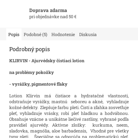
Doprava zdarma
pri objednávke nad 50 €
Popis
Podobné (5)
Hodnotenie
Diskusia
Podrobný popis
KLIRVIN - Ajurvédsky čistiaci lotion
na problémy pokožky
- vyrážky, pigmentové fľaky
Lotion Klirvin má čistiace a hydratačné vlastnosti,
odstraňuje vyrážky, mastnú seboreu a akné, vyhladzuje
kožné defekty. Zlepšuje farbu pleti. Čistí a zľahka zosvetľuje
pleť, vyhladzuje vrásky, robí pleť hladkou a hodvábnou.
Obsahuje vzácne a unikátne liečivé rastliny, vybrané podľa
pravidiel ajurvédy. Aktívne zložky: kurkuma, neem,
sladovka, magnólia, aloe barbadensis, Vhodné pre všetky
typy pleti. Špeciálne sa odporúča na problematickú pleť,