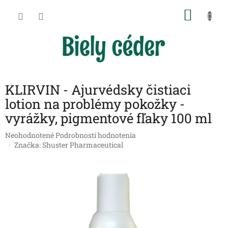
Prejsť
NÁKU
na
obsah
KOŠÍK
KLIRVIN - Ajurvédsky čistiaci
lotion na problémy pokožky -
vyrážky, pigmentové fľaky 100 ml
Priemerné
Neohodnotené
Podrobnosti hodnotenia
hodnotenie
Značka:
Shuster Pharmaceutical
produktu
je
0,0
z
5
hviezdičiek.