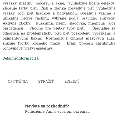
vyrážky, mastnú seboreu a akné, vyhladzuje kožné defekty.
Zlepšuje farbu pleti. Čistí a zľahka zosvetľuje pleť, vyhladzuje
vrásky, robí pleť hladkou a hodvábnou. Obsahuje vzácne a
unikátne liečivé rastliny, vybrané podľa pravidiel ajurvédy.
Aktívne zložky: kurkuma, neem, sladovka, magnólia, aloe
barbadensis, Vhodné pre všetky typy pleti. Špeciálne sa
odporúča na problematickú pleť, pleť poškodenú vyrážkami a
pigmentovými fľakmi. Normalizuje činnosť mazových žliaz,
znižuje tvorbu kožného mazu. Bráni procesu zhrubnutia
rohovinovej vrstvy epidermy.
Detailné informácie
OPÝTAŤ SA
STRÁŽIŤ
ZDIEĽAŤ
Neviete sa rozhodnúť?
Pomôžeme Vám s výberom cez email.