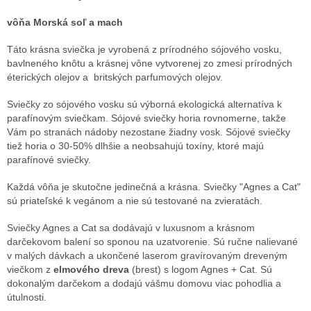
vôňa Morská soľ a mach
Táto krásna sviečka je vyrobená z prírodného sójového vosku,
bavlneného knôtu a krásnej vône vytvorenej zo zmesi prírodných
éterických olejov a britských parfumových olejov.
Sviečky zo sójového vosku sú výborná ekologická alternatíva k
parafínovým sviečkam. Sójové sviečky horia rovnomerne, takže
Vám po stranách nádoby nezostane žiadny vosk. Sójové sviečky
tiež horia o 30-50% dlhšie a neobsahujú toxíny, ktoré majú
parafínové sviečky.
Každá vôňa je skutočne jedinečná a krásna. Sviečky "Agnes a Cat"
sú priateľské k vegánom a nie sú testované na zvieratách.
Sviečky Agnes a Cat sa dodávajú v luxusnom a krásnom
darčekovom balení so sponou na uzatvorenie. Sú ručne nalievané
v malých dávkach a ukončené laserom gravírovaným dreveným
viečkom z
elmového dreva
(brest) s logom Agnes + Cat. Sú
dokonalým darčekom a dodajú vášmu domovu viac pohodlia a
útulnosti.