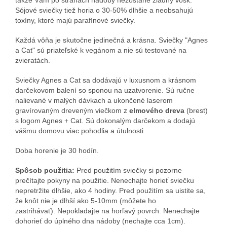
Sójové sviečky tiež horia o 30-50% dlhšie a neobsahujú
toxíny, ktoré majú parafínové sviečky.
Každá vôňa je skutočne jedinečná a krásna. Sviečky "Agnes
a Cat" sú priateľské k vegánom a nie sú testované na
zvieratách.
Sviečky Agnes a Cat sa dodávajú v luxusnom a krásnom
darčekovom balení so sponou na uzatvorenie. Sú ručne
nalievané v malých dávkach a ukončené laserom
gravírovaným dreveným viečkom z
elmového dreva
(brest)
s logom Agnes + Cat. Sú dokonalým darčekom a dodajú
vášmu domovu viac pohodlia a útulnosti.
Doba horenie je 30 hodín.
Spôsob použitia:
Pred použitím sviečky si pozorne
prečítajte pokyny na použitie.
Nenechajte horieť sviečku
nepretržite dlhšie, ako 4 hodiny.
Pred použitím sa uistite sa,
že knôt nie je dlhší ako 5-10mm (môžete ho
zastrihávať).
Nepokladajte na horľavý povrch.
Nenechajte
dohorieť do úplného dna nádoby (nechajte cca 1cm).