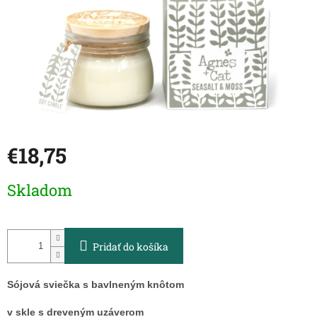
€18,75
Jednotková
Skladom
cena:
Pridať do košíka
Sójová sviečka s bavlneným knôtom
v skle s dreveným uzáverom