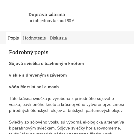
Doprava zdarma
pri objednávke nad 50 €
Popis
Hodnotenie
Diskusia
Podrobný popis
Sójová sviečka s bavlneným knôtom
v skle s dreveným uzáverom
vôňa Morská soľ a mach
Táto krásna sviečka je vyrobená z prírodného sójového
vosku, bavlneného knôtu a krásnej vône vytvorenej zo zmesi
prírodných éterických olejov a britských parfumových olejov.
Sviečky zo sójového vosku sú výborná ekologická alternatíva
k parafínovým sviečkam. Sójové sviečky horia rovnomerne,
takže Vám po stranách nádoby nezostane žiadny vosk.