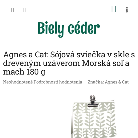
Prejsť
NÁKU
na
obsah
KOŠÍK
Agnes a Cat: Sójová sviečka v skle s
dreveným uzáverom Morská soľ a
mach 180 g
Priemerné
Neohodnotené
Podrobnosti hodnotenia
Značka:
Agnes & Cat
hodnotenie
produktu
je
0,0
z
5
hviezdičiek.