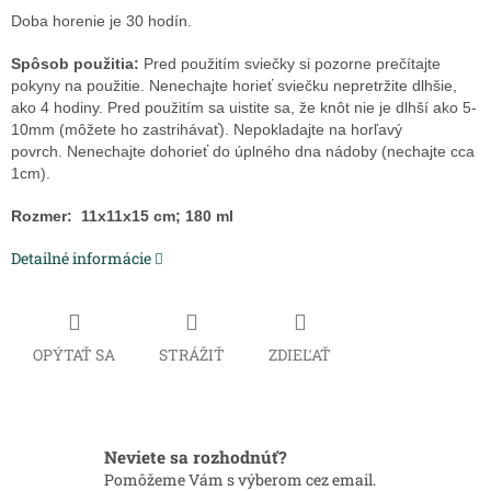
Doba horenie je 30 hodín.
Spôsob použitia:
Pred použitím sviečky si pozorne prečítajte
pokyny na použitie. Nenechajte horieť sviečku nepretržite dlhšie,
ako 4 hodiny. Pred použitím sa uistite sa, že knôt nie je dlhší ako 5-
10mm (môžete ho zastrihávať). Nepokladajte na horľavý
povrch. Nenechajte dohorieť do úplného dna nádoby (nechajte cca
1cm).
Rozmer: 11x11x15 cm; 180 ml
Detailné informácie
OPÝTAŤ SA
STRÁŽIŤ
ZDIEĽAŤ
Neviete sa rozhodnúť?
Pomôžeme Vám s výberom cez email.