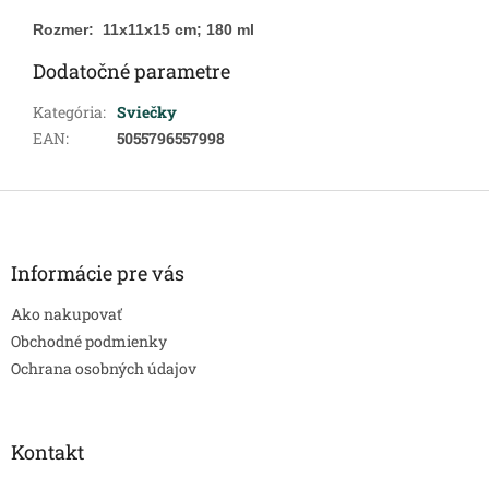
Rozmer:
11x11x15 cm; 180 ml
Dodatočné parametre
Kategória
:
Sviečky
EAN
:
5055796557998
Z
á
p
ä
Informácie pre vás
t
Ako nakupovať
i
e
Obchodné podmienky
Ochrana osobných údajov
Kontakt