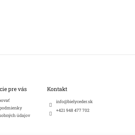
cie pre vás
Kontakt
povať
info
@
bielyceder.sk
 podmienky
+421 948 477 702
sobných údajov