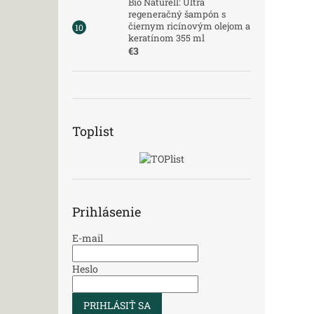
Bio Naturell: Ultra
regeneračný šampón s
čiernym ricínovým olejom a
keratínom 355 ml
€3
Toplist
Prihlásenie
E-mail
Heslo
PRIHLÁSIŤ SA