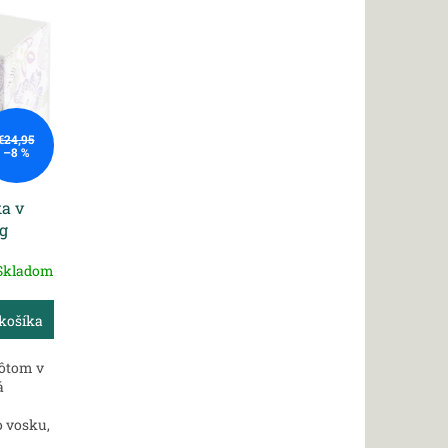
€24,95
–8 %
ka v
 g
Skladom
košíka
nôtom v
á
o vosku,
ne