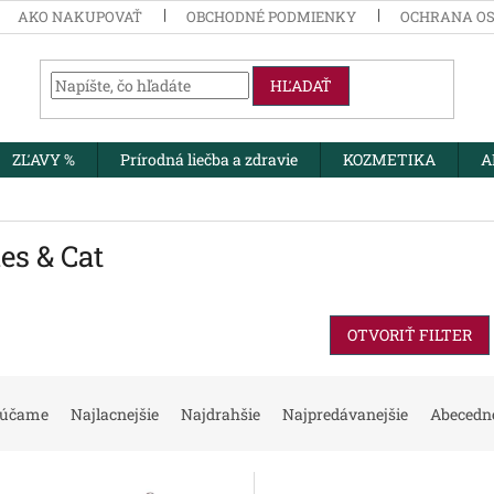
AKO NAKUPOVAŤ
OBCHODNÉ PODMIENKY
OCHRANA O
HĽADAŤ
ZĽAVY %
Prírodná liečba a zdravie
KOZMETIKA
A
es & Cat
OTVORIŤ FILTER
rúčame
Najlacnejšie
Najdrahšie
Najpredávanejšie
Abecedn