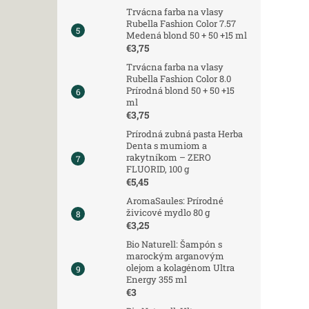
krásne
Trvácna farba na vlasy
Rubella Fashion Color 7.57
Medená blond 50 + 50 +15 ml
€3,75
Trvácna farba na vlasy
Rubella Fashion Color 8.0
Prírodná blond 50 + 50 +15
ml
€3,75
Prírodná zubná pasta Herba
Denta s mumiom a
rakytníkom – ZERO
FLUORID, 100 g
€5,45
AromaSaules: Prírodné
živicové mydlo 80 g
€3,25
Bio Naturell: Šampón s
marockým arganovým
olejom a kolagénom Ultra
Energy 355 ml
€3