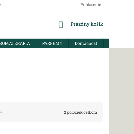
SOBNÝCH ÚDAJOV
Prihlásenie
NÁKUPNÝ
Prázdny košík
KOŠÍK
ROMATERAPIA
PARFÉMY
Domácnosť
BIO KORENI
2
položiek celkom
e