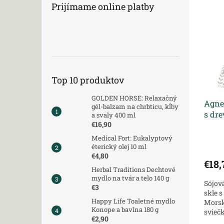
ý
i
Prijímame online platby
p
e
i
p
s
r
p
o
r
d
o
u
Top 10 produktov
d
k
u
t
GOLDEN HORSE: Relaxačný
Agnes
k
o
gél-balzam na chrbticu, kĺby
s dr
t
v
a svaly 400 ml
€16,90
a ma
o
v
Medical Fort: Eukalyptový
éterický olej 10 ml
€4,80
€18
Herbal Traditions Dechtové
mydlo na tvár a telo 140 g
Sójov
€3
skle 
Happy Life Toaletné mydlo
Morsk
Konope a bavlna 180 g
svieč
€2,90
sójov