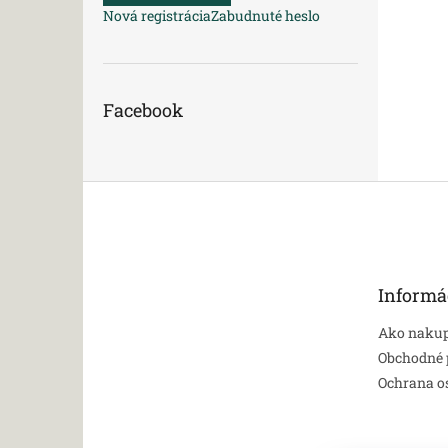
Nová registrácia
Zabudnuté heslo
Facebook
Z
á
p
ä
t
Informá
i
e
Ako naku
Obchodné
Ochrana o