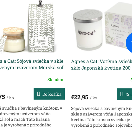
 a Cat: Sójová sviečka v skle
Agnes a Cat: Votívna svieč
eveným uzáverom Morská soľ
skle Japonská kvetina 200
ch 180 g
Skladom
Do košíka
Do 
,75
€22,95
/ ks
/ ks
á sviečka s bavlneným knôtom v
Sójová sviečka s bavlneným k
s dreveným uzáverom vôňa
skle s uzáverom vôňa Japonsk
á soľ a mach Táto krásna
kvetina Táto krásna sviečka je
ka je vyrobená z prírodného
vyrobená z prírodného sójovéh
ého vosku, bavlneného knôtu a
bavlneného knôtu a krásnej vô